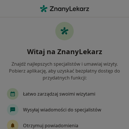
Me
Ortopeda • Kórnik, wielkopolskie
Filtry
Ubezpieczenie
Mapa
Polecani ortopedzi w Kórniku
Witaj na ZnanyLekarz
Jak działają wyniki wyszukiwania
Znajdź najlepszych specjalistów i umawiaj wizyty.
Pobierz aplikację, aby uzyskać bezpłatny dostęp do
Wybierz swoje ubezpieczenie
przydatnych funkcji:
Łatwo zarządzaj swoimi wizytami
Wysyłaj wiadomości do specjalistów
Otrzymuj powiadomienia