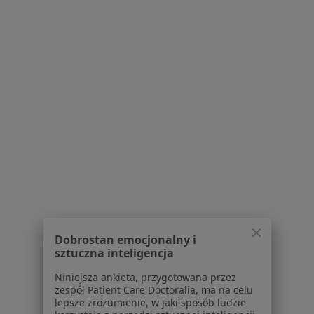
Centrum Medyczne Kamionki
Konsultacja ortopedyczna
od 180 zł
Specjalista nie oferuje umawiania online pod tym adresem.
Poproś o wizytę
Dobrostan emocjonalny i
dr n. med. Paweł Michalski
sztuczna inteligencja
Ortopeda
Niniejsza ankieta, przygotowana przez
19 opinii
zespół Patient Care Doctoralia, ma na celu
lepsze zrozumienie, w jaki sposób ludzie
Poselska 68, Środa Wielkopolska
•
Mapa