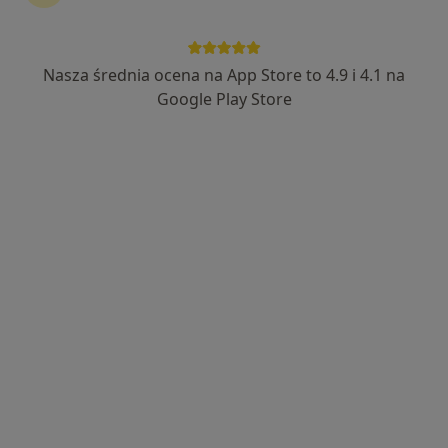
Bezpieczne płatności
Centrum Medyczne Nasmedica
Nasza średnia ocena na App Store to 4.9 i 4.1 na
·
Więcej
Ortopedia, Interna, Psychologia
Google Play Store
402 opinie
Poselska 68, Środa Wielkopolska
•
Mapa
Konsultacja ortopedyczna
Brak dostępnych specjalistów z wolnymi terminami w tym centrum medycznym.
Pokaż profil