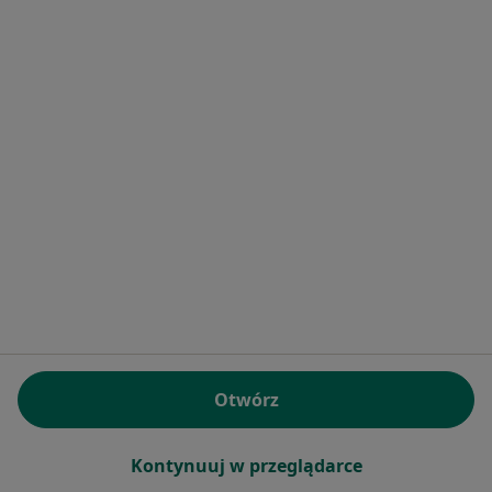
Powiązane wyszukiwania
|
Oferty pracy - Ortopeda
W pobliżu Kórnika
Ortopedzi w Poznaniu
Ortopedzi w Swarzędzu
Ortopedzi w Gnieznie
Ortopedzi w Wrześni
Ortopedzi w Śremie
Więcej (14)
Więcej w kategorii: W pobliżu Kórnika
Najczęstsze schorzenia
Otwórz
Astma Kórnik
Choroby układu oddechowego Kórnik
Kontynuuj w przeglądarce