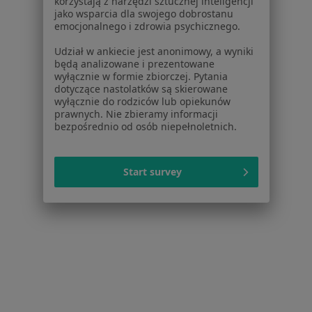
korzystają z narzędzi sztucznej inteligencji
Centrum Medyczne Nasmedica
jako wsparcia dla swojego dobrostanu
emocjonalnego i zdrowia psychicznego.
Konsultacja ortopedyczna
Brak ceny
Specjalista nie oferuje umawiania online pod tym adresem.
Udział w ankiecie jest anonimowy, a wyniki
będą analizowane i prezentowane
wyłącznie w formie zbiorczej. Pytania
Poproś o wizytę
dotyczące nastolatków są skierowane
wyłącznie do rodziców lub opiekunów
prawnych. Nie zbieramy informacji
bezpośrednio od osób niepełnoletnich.
Start survey
Centrum Zdrowia Rodziny
·
Więcej
Ortopedia, Interna, Ginekologia
40 opinii
Mostowa 12, Kamionki
•
Mapa