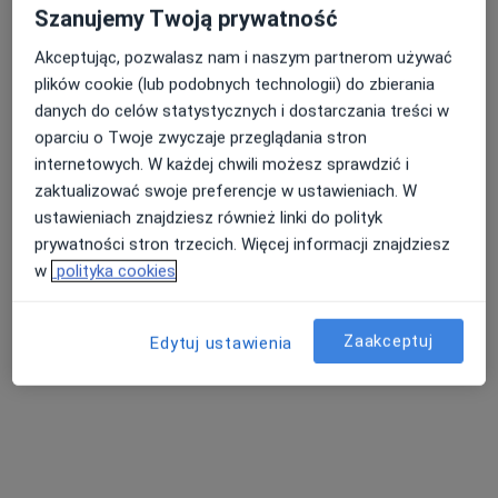
Szanujemy Twoją prywatność
Akceptując, pozwalasz nam i naszym partnerom używać
plików cookie (lub podobnych technologii) do zbierania
danych do celów statystycznych i dostarczania treści w
oparciu o Twoje zwyczaje przeglądania stron
internetowych. W każdej chwili możesz sprawdzić i
zaktualizować swoje preferencje w ustawieniach. W
ustawieniach znajdziesz również linki do polityk
Bezpieczne płatności
prywatności stron trzecich. Więcej informacji znajdziesz
lek. Adam Katulski
w
polityka cookies
·
Więcej
W trakcie specjalizacji (Ortopeda)
6 opinii
Zaakceptuj
Edytuj ustawienia
Górecka 1, budynek Skallar, Poznań
•
Mapa
Centrum Medyczne POLMED Oddział Poznań
Konsultacja ortopedyczna
250 zł
Specjalista nie oferuje umawiania online pod tym adresem.
Poproś o wizytę