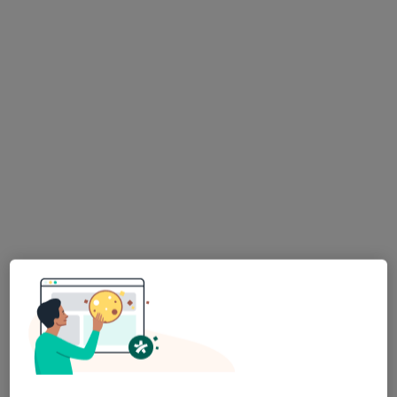
Bezpieczne płatności
dr n. med. Artur Soczka
·
Więcej
Ortopeda
322 opinie
Ostrowska 363, Poznań
•
Mapa
Centrum Medyczne LEKARZE
Konsultacja ortopedyczna
350 zł
Specjalista nie oferuje umawiania online pod tym adresem.
Poproś o wizytę