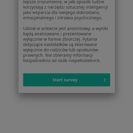
lepsze zrozumienie, w jaki sposób ludzie
Ortopedzi w Śremie
korzystają z narzędzi sztucznej inteligencji
jako wsparcia dla swojego dobrostanu
Ortopedzi w Kościanie
emocjonalnego i zdrowia psychicznego.
Ortopedzi w Mosinie
Udział w ankiecie jest anonimowy, a wyniki
będą analizowane i prezentowane
Ortopedzi w Głogowie
wyłącznie w formie zbiorczej. Pytania
dotyczące nastolatków są skierowane
Ortopedzi w Gostyni
wyłącznie do rodziców lub opiekunów
prawnych. Nie zbieramy informacji
Więcej (7)
bezpośrednio od osób niepełnoletnich.
Więcej w kategorii: W pobliżu Leszna
Najczęstsze schorzenia
Start survey
Ból kolana Leszno
Złamania Leszno
Urazy Leszno
Ból biodra Leszno
Choroby zwyrodnieniowe Leszno