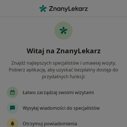
Me
Ortopeda • Leszno, wielkopolskie
Filtry
Ubezpieczenie
Mapa
Polecani ortopedzi w Lesznie
Witaj na ZnanyLekarz
Jak działają wyniki wyszukiwania
Znajdź najlepszych specjalistów i umawiaj wizyty.
Pobierz aplikację, aby uzyskać bezpłatny dostęp do
Wybierz swoje ubezpieczenie
przydatnych funkcji:
LUX MED
Łatwo zarządzaj swoimi wizytami
Wysyłaj wiadomości do specjalistów
Otrzymuj powiadomienia