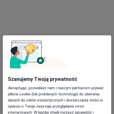
Specjalistyczny Gabinet Ortopedyczny dr. Marcin Paszyński
Konsultacja ortopedyczna
od 300 zł
Specjalista nie oferuje umawiania online pod tym adresem.
Poproś o wizytę
Szanujemy Twoją prywatność
VITALIFE
Akceptując, pozwalasz nam i naszym partnerom używać
·
Więcej
Ortopedia, Diagnostyka, Kardiologia
plików cookie (lub podobnych technologii) do zbierania
4616 opinii
danych do celów statystycznych i dostarczania treści w
oparciu o Twoje zwyczaje przeglądania stron
Gostyńska 51, Śrem
•
Mapa
internetowych. W każdej chwili możesz sprawdzić i