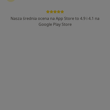
Nasza średnia ocena na App Store to 4.9 i 4.1 na
lek. Jakub Jakubowski
Google Play Store
·
Więcej
Ortopeda
186 opinii
Adres
Online
Sobieskiego 1, Leszno
•
Mapa
Specjalistyczna Praktyka lekarska Jakub Jakubowski.
Konsultacja ortopedyczna
od 350 zł
Specjalista nie oferuje umawiania online pod tym adresem.
Poproś o wizytę
Dostępni specjaliści