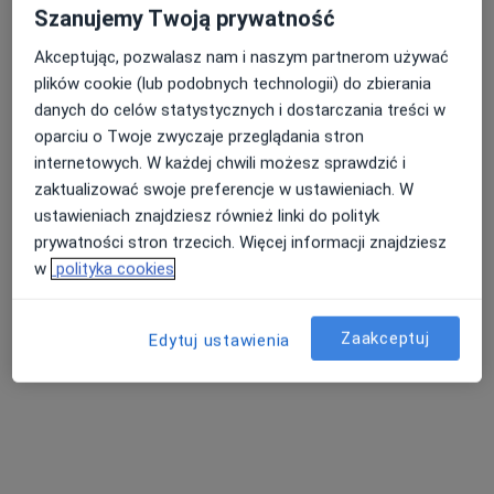
Szanujemy Twoją prywatność
Dostępni specjaliści
Akceptując, pozwalasz nam i naszym partnerom używać
Specjaliści znajdują się poza Jerzykowo,
plików cookie (lub podobnych technologii) do zbierania
wielkopolskie, w obszarach bliskich Twojemu
danych do celów statystycznych i dostarczania treści w
wyszukiwaniu.
oparciu o Twoje zwyczaje przeglądania stron
internetowych. W każdej chwili możesz sprawdzić i
zaktualizować swoje preferencje w ustawieniach. W
ustawieniach znajdziesz również linki do polityk
prywatności stron trzecich. Więcej informacji znajdziesz
w
polityka cookies
Zaakceptuj
Edytuj ustawienia
Bezpieczne płatności
Bartłomiej Molisak
·
Więcej
Ortopeda
139 opinii
Ostrowska 363, Poznań
•
Mapa