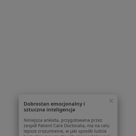
·
Więcej
Ortopeda
13 opinii
Okrężna 26, Jerzykowo
•
Mapa
Centrum Medyczne Jerzykowo
Konsultacja ortopedyczna
Brak ceny
Specjalista nie oferuje umawiania online pod tym adresem.
Poproś o wizytę
Dobrostan emocjonalny i
sztuczna inteligencja
Niniejsza ankieta, przygotowana przez
zespół Patient Care Doctoralia, ma na celu
lepsze zrozumienie, w jaki sposób ludzie
lek. Mikołaj Patrzykąt