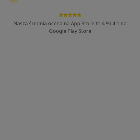
lek. Robert Matuszewski
·
Więcej
Ortopeda
Nasza średnia ocena na App Store to 4.9 i 4.1 na
280 opinii
Google Play Store
Adres 1
Adres 2
Chlebowa 12, Gortatowo
•
Mapa
Robert Matuszewski Gortatowo Chlebowa
Konsultacja ortopedyczna
250 zł
Specjalista nie oferuje umawiania online pod tym adresem.
Poproś o wizytę