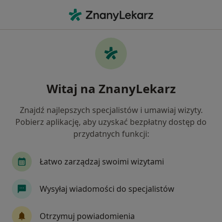
Me
Ortopeda • Jerzykowo, wielkopolskie
Filtry
Ubezpieczenie
Mapa
Polecani ortopedzi w Jerzykowie
Witaj na ZnanyLekarz
Jak działają wyniki wyszukiwania
Znajdź najlepszych specjalistów i umawiaj wizyty.
Pobierz aplikację, aby uzyskać bezpłatny dostęp do
Wybierz swoje ubezpieczenie
przydatnych funkcji:
Łatwo zarządzaj swoimi wizytami
Wysyłaj wiadomości do specjalistów
Otrzymuj powiadomienia