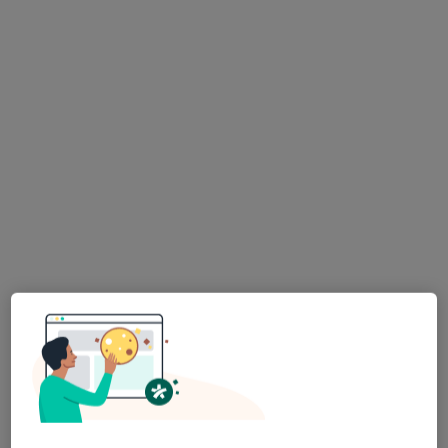
KWANT
·
Więcej
Ortopedia, Chirurgia, Chirurgia dziecięca
14 opinii
Plac Niezłomnych 15, Swarzędz
•
Mapa
Konsultacja ortopedyczna
250 zł
lek. Robert
lek. Dominik
Matuszewski
Matuszewski
ortopeda
ortopeda
Brak dostępnych specjalistów z wolnymi terminami w tym centrum medycznym.
Pokaż profil