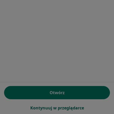
4 opinie
Cieszkowskiego, 40a, Swarzędz
•
Mapa
Brak dostępnych specjalistów z wolnymi terminami w tym centrum medycznym.
Pokaż profil
Centrum Medyczne Jerzykowo
Otwórz
·
Więcej
Ortopedia, Stomatologia, Dietetyka
9 opinii
Kontynuuj w przeglądarce
Okrężna 26, Jerzykowo
•
Mapa