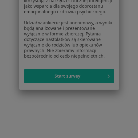
korzystają z narzędzi sztucznej inteligencji
Ortopeda
jako wsparcia dla swojego dobrostanu
emocjonalnego i zdrowia psychicznego.
82 opinie
Udział w ankiecie jest anonimowy, a wyniki
ul.Królowej Jadwigi 9/2, Pobiedziska
•
Mapa
będą analizowane i prezentowane
Gabinet Pobiedziska
wyłącznie w formie zbiorczej. Pytania
dotyczące nastolatków są skierowane
Konsultacja ortopedyczna
od 200 zł
wyłącznie do rodziców lub opiekunów
Specjalista nie oferuje umawiania online pod tym adresem.
prawnych. Nie zbieramy informacji
bezpośrednio od osób niepełnoletnich.
Poproś o wizytę
Start survey
lek. Adam Katulski