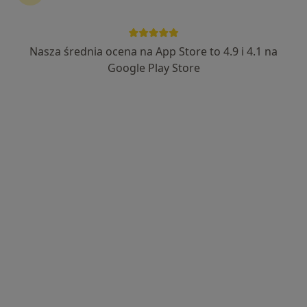
dr n. med. Paweł Sokołowicz
·
Więcej
Ortopeda
Nasza średnia ocena na App Store to 4.9 i 4.1 na
1139 opinii
Google Play Store
Adres
Online
Rotmistrza Witolda Pileckiego 20C, Słupca
•
Mapa
Regencare Gabinety Lekarskie
Konsultacja ortopedyczna
od 300 zł
Specjalista nie oferuje umawiania online pod tym adresem.
Poproś o wizytę