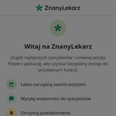
Me
Ortopeda • Słupca, wielkopolskie
Filtry
Ubezpieczenie
Mapa
Polecani ortopedzi w Słupcy
Witaj na ZnanyLekarz
Jak działają wyniki wyszukiwania
Znajdź najlepszych specjalistów i umawiaj wizyty.
Pobierz aplikację, aby uzyskać bezpłatny dostęp do
Wybierz swoje ubezpieczenie
przydatnych funkcji:
Łatwo zarządzaj swoimi wizytami
Wysyłaj wiadomości do specjalistów
Otrzymuj powiadomienia