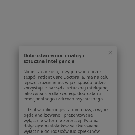
Ortopedzi w Wrześni
Ortopedzi w Środzie Wielkopolskiej
Ortopedzi w Turku
Więcej (6)
Więcej w kategorii: W pobliżu Słupcy
Najczęstsze schorzenia
Dobrostan emocjonalny i
sztuczna inteligencja
Ból barku Słupca
Niniejsza ankieta, przygotowana przez
łokieć tenisisty Słupca
zespół Patient Care Doctoralia, ma na celu
lepsze zrozumienie, w jaki sposób ludzie
Zespół bolesnego barku Słupca
korzystają z narzędzi sztucznej inteligencji
jako wsparcia dla swojego dobrostanu
Zespół ciasnoty podbarkowej Słupca
emocjonalnego i zdrowia psychicznego.
Zespół cieśni nadgarstka Słupca
Udział w ankiecie jest anonimowy, a wyniki
będą analizowane i prezentowane
Więcej (6)
wyłącznie w formie zbiorczej. Pytania
Więcej w kategorii: Najczęstsze schorzenia
dotyczące nastolatków są skierowane
wyłącznie do rodziców lub opiekunów