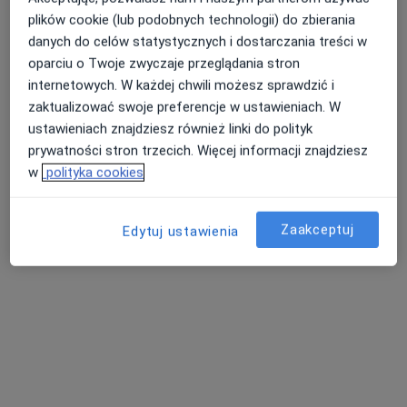
Konsultacja ortopedyczna
300 zł
plików cookie (lub podobnych technologii) do zbierania
Specjalista nie oferuje umawiania online pod tym adresem.
danych do celów statystycznych i dostarczania treści w
oparciu o Twoje zwyczaje przeglądania stron
Poproś o wizytę
internetowych. W każdej chwili możesz sprawdzić i
zaktualizować swoje preferencje w ustawieniach. W
ustawieniach znajdziesz również linki do polityk
prywatności stron trzecich. Więcej informacji znajdziesz
w
polityka cookies
Zaakceptuj
Edytuj ustawienia
Bezpieczne płatności
Skupienie na pacjencie
dr n. med. Maciej Krajewski
·
Więcej
Ortopeda
195 opinii
Piastów 15, Września
•
Mapa