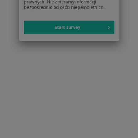
prawnych. Nie zbieramy informacji
bezpośrednio od osób niepełnoletnich.
Strona Główna
Ortopeda
Słupca
Zmień miasto
Start survey
Serwis
Regulamin
Polityka prywatności pacjentów
Polityka prywatności profesjonalistów
Polityka prywatności dla profesjonalistów, których
dane pozyskaliśmy samodzielnie
Polityka cookies
Jak działają wyniki wyszukiwania
Dostępność
O nas
Praca
Rekrutujemy!