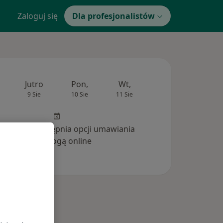
Zaloguj się
Dla profesjonalistów
Jutro
Pon,
Wt,
Śr,
Czw
9 Sie
10 Sie
11 Sie
12 Sie
13 Si
inika nie udostępnia opcji umawiania
wizyt drogą online