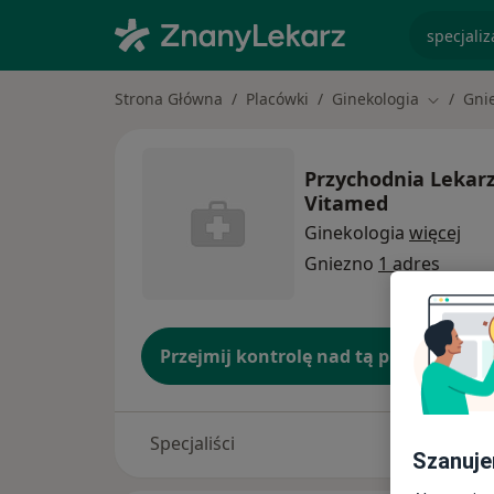
specjaliz
Strona Główna
Placówki
Ginekologia
Gni
Zmień mi
Przychodnia Lekarz
Vitamed
Ginekologia
więcej
Gniezno
1 adres
Przejmij kontrolę nad tą placówką
Specjaliści
Szanuje