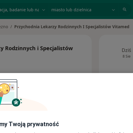
acja, badanie lub nazwisko
miasto lub dzielnica
ezno
Przychodnia Lekarzy Rodzinnych I Specjalistów Vitamed
asto
y Rodzinnych i Specjalistów
Dziś
8 Sie
Ta kl
Adresy
my Twoją prywatność