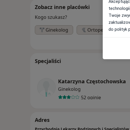
Akceptując
Zobacz inne placówki
technologii
Twoje zwyc
Kogo szukasz?
zaktualizo
do polityk 
Ginekolog
Ortopeda
Specjaliści
Katarzyna Częstochowska
Ginekolog
52 opinie
Adres
Przychodnia Lekarzy Rodzinnych i Specjalistó