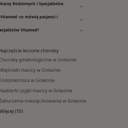
karzy Rodzinnych i Specjalistów
 Vitamed: co mówią pacjenci i
pecjalistów Vitamed?
Najczęście leczone choroby
Choroby ginekologiczne w Gnieznie
Mięśniaki macicy w Gnieznie
Endometrioza w Gnieznie
Nadżerki szyjki macicy w Gnieznie
Zaburzenia miesiączkowania w Gnieznie
Więcej (15)
Więcej w kategorii: Najczęście leczone choroby
e centra medyczne