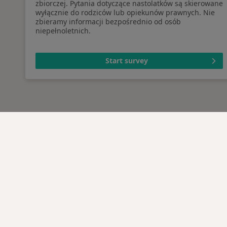
zbiorczej. Pytania dotyczące nastolatków są skierowane
wyłącznie do rodziców lub opiekunów prawnych. Nie
zbieramy informacji bezpośrednio od osób
niepełnoletnich.
Start survey
Serwis
Dla pa
Regulamin
Lekarz
Polityka prywatności pacjentów
Placów
Polityka prywatności
Pytani
profesjonalistów
Usługi 
Polityka prywatności dla
Choro
profesjonalistów, których dane
Pomoc
pozyskaliśmy samodzielnie
Aplika