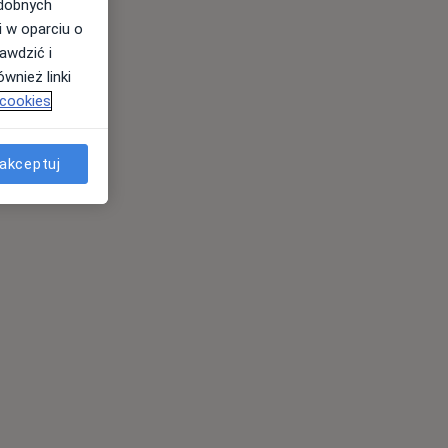
odobnych
i w oparciu o
awdzić i
wnież linki
 cookies
akceptuj