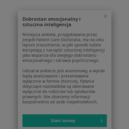
Praca
Rekrutujemy!
Partnerzy
Dobrostan emocjonalny i
Centrum prasowe
sztuczna inteligencja
Kontakt
Niniejsza ankieta, przygotowana przez
Dla pacjentów
zespół Patient Care Doctoralia, ma na celu
lepsze zrozumienie, w jaki sposób ludzie
Lekarze
korzystają z narzędzi sztucznej inteligencji
jako wsparcia dla swojego dobrostanu
Placówki medyczne
emocjonalnego i zdrowia psychicznego.
Pytania i odpowiedzi
Usługi i zabiegi
Udział w ankiecie jest anonimowy, a wyniki
będą analizowane i prezentowane
Choroby
wyłącznie w formie zbiorczej. Pytania
Pomoc
dotyczące nastolatków są skierowane
Aplikacje mobilne
wyłącznie do rodziców lub opiekunów
prawnych. Nie zbieramy informacji
Blog dla pacjentów
bezpośrednio od osób niepełnoletnich.
Dla profesjonalistów
Cennik
Start survey
Dla lekarzy