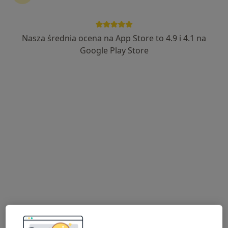
Nasza średnia ocena na App Store to 4.9 i 4.1 na
mgr Aleksander Czachorowski
Google Play Store
·
Więcej
Fizjoterapeuta
19 opinii
Adres 1
Adres 2
Fałkowo 1P, Fałkowo
•
Mapa
Connect4Body - Fizjoterapia & Trening EMS
Konsultacja fizjoterapeutyczna
190 zł
Specjalista nie oferuje umawiania online pod tym adresem.
Poproś o wizytę