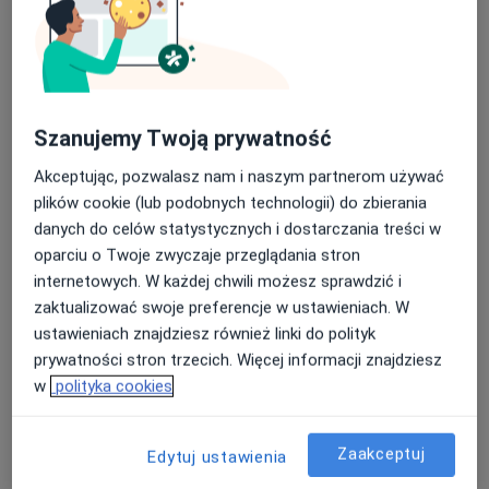
Szanujemy Twoją prywatność
mgr Jakub Ślachetka
Akceptując, pozwalasz nam i naszym partnerom używać
·
Więcej
Fizjoterapeuta
plików cookie (lub podobnych technologii) do zbierania
749 opinii
danych do celów statystycznych i dostarczania treści w
oparciu o Twoje zwyczaje przeglądania stron
Roosevelta 48, Gniezno
•
Mapa
internetowych. W każdej chwili możesz sprawdzić i
Gabinety Specjalistyczne
zaktualizować swoje preferencje w ustawieniach. W
Fizjoterapia niemowląt
300 zł
ustawieniach znajdziesz również linki do polityk
Specjalista nie oferuje umawiania online pod tym adresem.
prywatności stron trzecich. Więcej informacji znajdziesz
w
polityka cookies
Poproś o wizytę
Zaakceptuj
Edytuj ustawienia