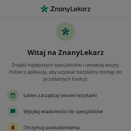
Me
Choroby Zwyrodnieniowe • Gniezno, wielkopolskie
Filtry
• 1
Mapa
Choroby zwyrodnieniowe specjaliści w
Witaj na ZnanyLekarz
Gnieznie
Jak działają wyniki wyszukiwania
Znajdź najlepszych specjalistów i umawiaj wizyty.
Pobierz aplikację, aby uzyskać bezpłatny dostęp do
przydatnych funkcji:
Jakiego specjalisty szukasz?
Fizjoterapeuta
Ortopeda
Internista
Łatwo zarządzaj swoimi wizytami
Wysyłaj wiadomości do specjalistów
Otrzymuj powiadomienia