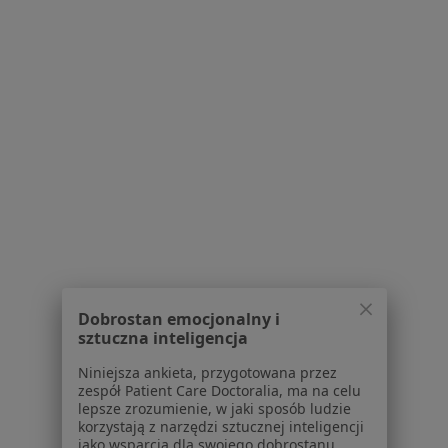
Placówki medyczne
Pytania i odpowiedzi
Usługi i zabiegi
Choroby
Pomoc
Aplikacje mobilne
Blog dla pacjentów
Dla profesjonalistów
Cennik
Dla lekarzy
Dla placówek medycznych
Noa Notes
nowość
Dobrostan emocjonalny i
Baza wiedzy
sztuczna inteligencja
Centrum Pomocy dla Specjalisty
Niniejsza ankieta, przygotowana przez
zespół Patient Care Doctoralia, ma na celu
Kontakt
ZnanyLekarz - Strona główna
lepsze zrozumienie, w jaki sposób ludzie
korzystają z narzędzi sztucznej inteligencji
ZnanyLekarz Sp. z o.o.
jako wsparcia dla swojego dobrostanu