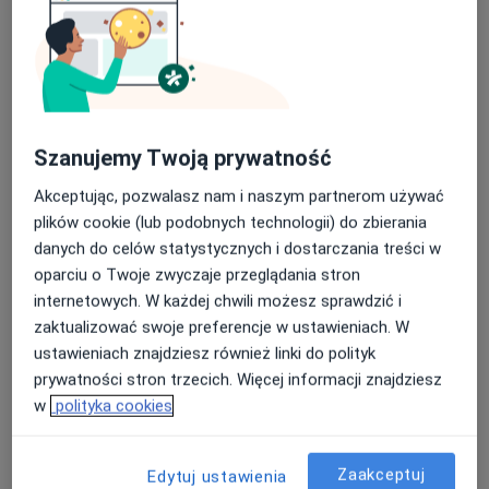
24 opinie
Swarzewska 23, Bydgoszcz
•
Mapa
Nasza średnia ocena na App Store to 4.9 i 4.1 na
Centrum Medyczne Dormed
Google Play Store
Akceptuje INTER Polska
Szanujemy Twoją prywatność
Konsultacja ortopedyczna
350 zł
Specjalista nie oferuje umawiania online pod tym adresem.
Akceptując, pozwalasz nam i naszym partnerom używać
plików cookie (lub podobnych technologii) do zbierania
Poproś o wizytę
danych do celów statystycznych i dostarczania treści w
oparciu o Twoje zwyczaje przeglądania stron
internetowych. W każdej chwili możesz sprawdzić i
zaktualizować swoje preferencje w ustawieniach. W
ustawieniach znajdziesz również linki do polityk
prywatności stron trzecich. Więcej informacji znajdziesz
w
polityka cookies
Zaakceptuj
Edytuj ustawienia