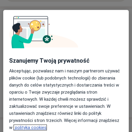
Aktualności
lek. Olga Grzelak
26 Stycznia 3, 44-196 Knurów
AMIRO Medical Clinic - z miłości do zdrowia.
29/10/2025
Szanujemy Twoją prywatność
Akceptując, pozwalasz nam i naszym partnerom używać
plików cookie (lub podobnych technologii) do zbierania
danych do celów statystycznych i dostarczania treści w
oparciu o Twoje zwyczaje przeglądania stron
internetowych. W każdej chwili możesz sprawdzić i
zaktualizować swoje preferencje w ustawieniach. W
ustawieniach znajdziesz również linki do polityk
prywatności stron trzecich. Więcej informacji znajdziesz
Usługi i ceny
w
polityka cookies