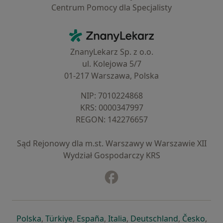
Centrum Pomocy dla Specjalisty
Kontakt
ZnanyLekarz - Strona główna
ZnanyLekarz Sp. z o.o.
ul. Kolejowa 5/7
01-217 Warszawa, Polska
NIP: ⁠7010224868
KRS: ⁠0000347997
REGON: ⁠142276657
Sąd Rejonowy dla m.st. Warszawy w Warszawie XII
Wydział Gospodarczy KRS
Facebook
otwiera się w nowej karcie
otwiera się w nowej karcie
otwiera się w nowej karcie
otwiera się w nowej karcie
otwiera się w nowej karci
otwiera się
otwi
Polska
,
Türkiye
,
España
,
Italia
,
Deutschland
,
Česko
,