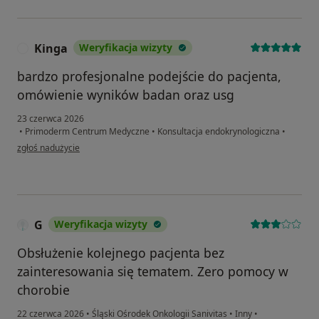
Kinga
Weryfikacja wizyty
K
bardzo profesjonalne podejście do pacjenta,
omówienie wyników badan oraz usg
23 czerwca 2026
•
Primoderm Centrum Medyczne
•
Konsultacja endokrynologiczna
•
w opinii użytkownika Kinga
zgłoś nadużycie
G
Weryfikacja wizyty
Obsłużenie kolejnego pacjenta bez
zainteresowania się tematem. Zero pomocy w
chorobie
22 czerwca 2026
•
Śląski Ośrodek Onkologii Sanivitas
•
Inny
•