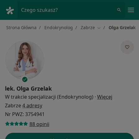
Me
Czego szukasz?
Strona Główna
Endokrynolog
Zabrze
Olga Grzelak
Zmień miasto
lek.
Olga Grzelak
O specjaliz
W trakcie specjalizacji (Endokrynolog)
·
Więcej
Zabrze
4 adresy
Nr PWZ: 3754941
88 opinii