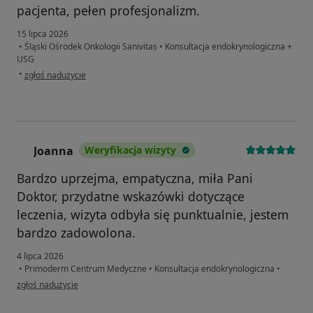
pacjenta, pełen profesjonalizm.
15 lipca 2026
•
Śląski Ośrodek Onkologii Sanivitas
•
Konsultacja endokrynologiczna +
USG
w opinii użytkownika Ewa
•
zgłoś nadużycie
Joanna
Weryfikacja wizyty
J
Bardzo uprzejma, empatyczna, miła Pani
Doktor, przydatne wskazówki dotyczące
leczenia, wizyta odbyła się punktualnie, jestem
bardzo zadowolona.
4 lipca 2026
•
Primoderm Centrum Medyczne
•
Konsultacja endokrynologiczna
•
w opinii użytkownika Joanna
zgłoś nadużycie