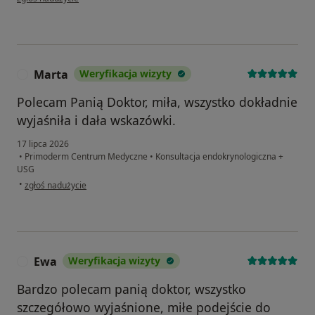
Marta
Weryfikacja wizyty
M
Polecam Panią Doktor, miła, wszystko dokładnie
wyjaśniła i dała wskazówki.
17 lipca 2026
•
Primoderm Centrum Medyczne
•
Konsultacja endokrynologiczna +
USG
w opinii użytkownika Marta
•
zgłoś nadużycie
Ewa
Weryfikacja wizyty
E
Bardzo polecam panią doktor, wszystko
szczegółowo wyjaśnione, miłe podejście do