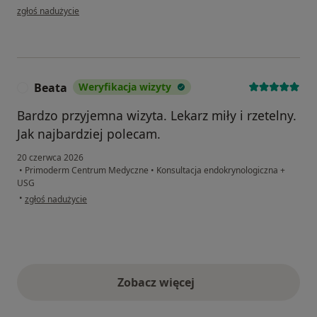
w opinii użytkownika G
zgłoś nadużycie
Beata
Weryfikacja wizyty
B
Bardzo przyjemna wizyta. Lekarz miły i rzetelny.
Jak najbardziej polecam.
20 czerwca 2026
•
Primoderm Centrum Medyczne
•
Konsultacja endokrynologiczna +
USG
w opinii użytkownika Beata
•
zgłoś nadużycie
Zobacz więcej
opinie powyżej