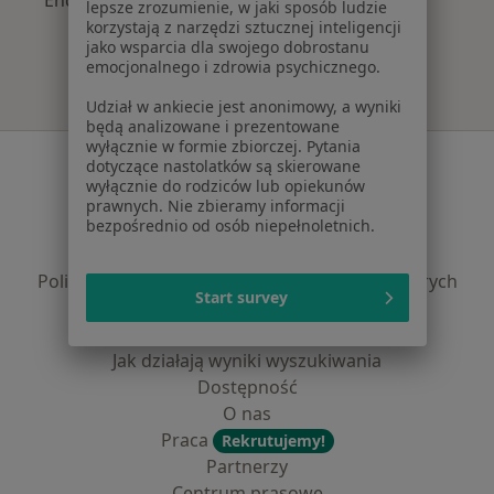
lepsze zrozumienie, w jaki sposób ludzie
korzystają z narzędzi sztucznej inteligencji
jako wsparcia dla swojego dobrostanu
emocjonalnego i zdrowia psychicznego.
Udział w ankiecie jest anonimowy, a wyniki
będą analizowane i prezentowane
wyłącznie w formie zbiorczej. Pytania
Serwis
dotyczące nastolatków są skierowane
wyłącznie do rodziców lub opiekunów
Regulamin
prawnych. Nie zbieramy informacji
bezpośrednio od osób niepełnoletnich.
Polityka prywatności pacjentów
Polityka prywatności profesjonalistów
Polityka prywatności dla profesjonalistów, których
Start survey
dane pozyskaliśmy samodzielnie
Polityka cookies
Jak działają wyniki wyszukiwania
Dostępność
O nas
Praca
Rekrutujemy!
Partnerzy
Centrum prasowe