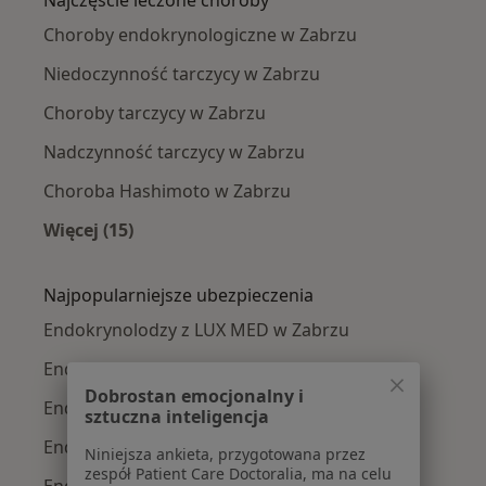
Choroby endokrynologiczne w Zabrzu
Niedoczynność tarczycy w Zabrzu
Choroby tarczycy w Zabrzu
Nadczynność tarczycy w Zabrzu
Choroba Hashimoto w Zabrzu
Więcej (15)
Więcej w kategorii: Najczęście leczone chorob
Najpopularniejsze ubezpieczenia
Endokrynolodzy z LUX MED w Zabrzu
Endokrynolodzy z Medicover w Zabrzu
Dobrostan emocjonalny i
Endokrynolodzy z POLMED w Zabrzu
sztuczna inteligencja
Endokrynolodzy z Allianz w Zabrzu
Niniejsza ankieta, przygotowana przez
zespół Patient Care Doctoralia, ma na celu
Endokrynolodzy z PZU Zdrowie w Zabrzu