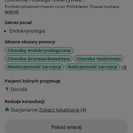
Endokrynologicznego oraz Polskiego Towarzystwa
O mnie
więcej
Leczenia Otyłości. Swoją wiedzę nieustannie doskonalę
poprzez uczestnictwo w licznych konferencjach,
Zakres porad
kursach i szkoleniach.
Endokrynologia
Główne obszary pomocy
Choroby endokrynologiczne
Choroba Gravesa-Basedowa
Choroba Hashimoto
a1
Niedoczynność tarczycy
Nadczynność tarczycy
+8
Pacjenci których przyjmuję
Dorośli
Rodzaje konsultacji
Stacjonarne
Zobacz lokalizacje (4)
Pokaż więcej
o doświadczeniu