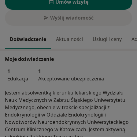
Umów wizytę
Wyślij wiadomość
Doświadczenie
Aktualności
Usługi i ceny
Ad
Moje doświadczenie
1
1
Edukacja
Akceptowane ubezpieczenia
Jestem absolwentką kierunku lekarskiego Wydziału
Nauk Medycznych w Zabrzu Śląskiego Uniwersytetu
Medycznego, obecnie w trakcie specjalizacji z
Endokrynologii w Oddziale Endokrynologii i
Nowotworów Neuroendokrynnych Uniwersyteckiego
Centrum Klinicznego w Katowicach. Jestem aktywną
członkinią Polskiego Towarzystwa