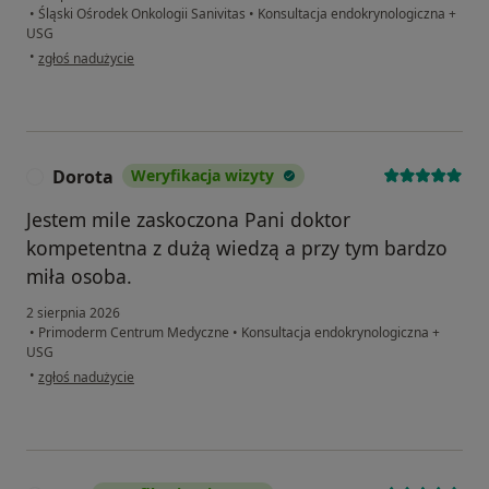
•
Śląski Ośrodek Onkologii Sanivitas
•
Konsultacja endokrynologiczna +
USG
w opinii użytkownika Barbara
•
zgłoś nadużycie
Dorota
Weryfikacja wizyty
D
Jestem mile zaskoczona Pani doktor
kompetentna z dużą wiedzą a przy tym bardzo
miła osoba.
2 sierpnia 2026
•
Primoderm Centrum Medyczne
•
Konsultacja endokrynologiczna +
USG
w opinii użytkownika Dorota
•
zgłoś nadużycie