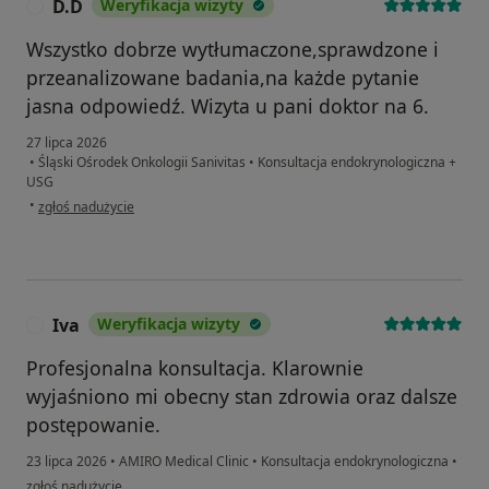
D.D
Weryfikacja wizyty
D
Wszystko dobrze wytłumaczone,sprawdzone i
przeanalizowane badania,na każde pytanie
jasna odpowiedź. Wizyta u pani doktor na 6.
27 lipca 2026
•
Śląski Ośrodek Onkologii Sanivitas
•
Konsultacja endokrynologiczna +
USG
w opinii użytkownika D.D
•
zgłoś nadużycie
Iva
Weryfikacja wizyty
I
Profesjonalna konsultacja. Klarownie
wyjaśniono mi obecny stan zdrowia oraz dalsze
postępowanie.
23 lipca 2026
•
AMIRO Medical Clinic
•
Konsultacja endokrynologiczna
•
w opinii użytkownika Iva
zgłoś nadużycie