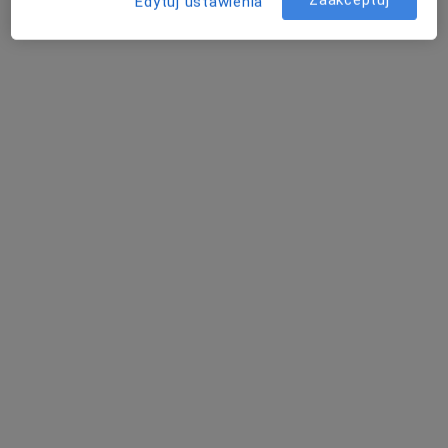
Edytuj ustawienia
lek. Gabriela Górska
Katarzyna
lek. Bartłomiej Wójcik
okulista
Szymańska-Dymel
okulista
okulista
Zobacz wszystkich 5 specjalistów
Brak dostępnych specjalistów z wolnymi terminami w tym centrum medycznym.
Pokaż profil