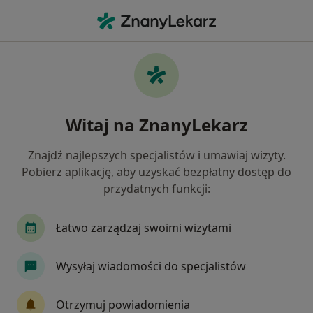
Me
Okulista • Mikołów, śląskie
Filtry
Ubezpieczenie:
Allianz
20 polecanych okulistów w Mikołowie z
Witaj na ZnanyLekarz
Allianz
Jak działają wyniki wyszukiwania
Znajdź najlepszych specjalistów i umawiaj wizyty.
Pobierz aplikację, aby uzyskać bezpłatny dostęp do
przydatnych funkcji:
Łatwo zarządzaj swoimi wizytami
Wysyłaj wiadomości do specjalistów
Centrum Medycyny i Stomatologii
Otrzymuj powiadomienia
SILESIA MED