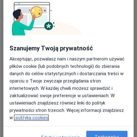
Specjalista nie oferuje umawiania online pod tym adresem.
Poproś o wizytę
Szanujemy Twoją prywatność
Akceptując, pozwalasz nam i naszym partnerom używać
plików cookie (lub podobnych technologii) do zbierania
danych do celów statystycznych i dostarczania treści w
oparciu o Twoje zwyczaje przeglądania stron
Bezpieczne płatności
internetowych. W każdej chwili możesz sprawdzić i
INTER-MED BĘDZIN
zaktualizować swoje preferencje w ustawieniach. W
·
Więcej
Okulistyka, Interna, Chirurgia
ustawieniach znajdziesz również linki do polityk
2296 opinii
prywatności stron trzecich. Więcej informacji znajdziesz
w
polityka cookies
Ignacego Krasickiego 14, Będzin
•
Mapa
Konsultacja okulistyczna
220 zł
Pokaż więcej usług
Zaakceptuj