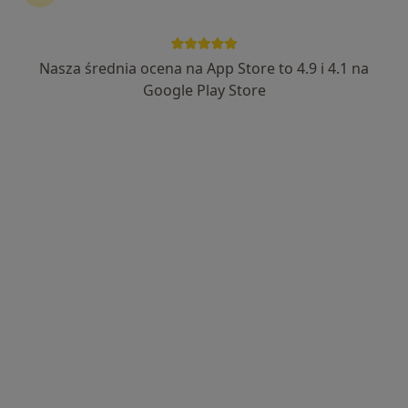
·
Więcej
Okulistyka, Ginekologia, Gastrologia
1507 opinii
Nasza średnia ocena na App Store to 4.9 i 4.1 na
Mickiewicza 29, Katowice
•
Mapa
Google Play Store
Konsultacja okulistyczna
200 zł
Pokaż więcej usług
dr n. med. Katarzyna
Witek
okulista
Brak dostępnych specjalistów z wolnymi terminami w tym centrum medycznym.
Pokaż profil
Dostępni specjaliści