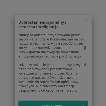
Zapalenie spojówek Mikołów
Więcej (15)
Więcej w kategorii: Najczęście leczone chorob
Dobrostan emocjonalny i
sztuczna inteligencja
Strona Główna
Okulista
Mikołów
Allianz
Zmień miasto
Zmień miasto
Zmień mi
Niniejsza ankieta, przygotowana przez
zespół Patient Care Doctoralia, ma na celu
lepsze zrozumienie, w jaki sposób ludzie
korzystają z narzędzi sztucznej inteligencji
jako wsparcia dla swojego dobrostanu
emocjonalnego i zdrowia psychicznego.
Serwis
Udział w ankiecie jest anonimowy, a wyniki
będą analizowane i prezentowane
wyłącznie w formie zbiorczej. Pytania
Regulamin
dotyczące nastolatków są skierowane
Polityka prywatności pacjentów
wyłącznie do rodziców lub opiekunów
Polityka prywatności profesjonalistów
prawnych. Nie zbieramy informacji
bezpośrednio od osób niepełnoletnich.
Polityka prywatności dla profesjonalistów, których
dane pozyskaliśmy samodzielnie
Polityka cookies
Start survey