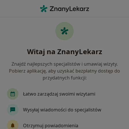
Me
Choroby Oczu • Mikołów, śląskie
Filtry
• 1
Ubezpieczenie
Map
Choroby oczu specjaliści w Mikołowie
Witaj na ZnanyLekarz
Jak działają wyniki wyszukiwania
Znajdź najlepszych specjalistów i umawiaj wizyty.
Pobierz aplikację, aby uzyskać bezpłatny dostęp do
Jakiego specjalisty szukasz?
przydatnych funkcji:
Okulista
Chirurg
Kardiolog
Lekarz r
Łatwo zarządzaj swoimi wizytami
Wysyłaj wiadomości do specjalistów
Otrzymuj powiadomienia