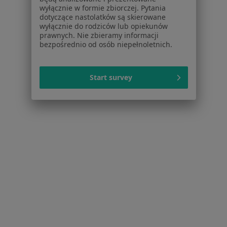
wyłącznie w formie zbiorczej. Pytania
Zawał serca w Mikołowie
dotyczące nastolatków są skierowane
wyłącznie do rodziców lub opiekunów
Choroba niedokrwienna serca w Mikołowie
prawnych. Nie zbieramy informacji
bezpośrednio od osób niepełnoletnich.
Więcej (15)
Więcej w kategorii: Schorzenia w Mikołowie
Start survey
Choroby Oczu Specjaliści W Mikołowie
Serwis
Regulamin
Polityka prywatności pacjentów
Polityka prywatności profesjonalistów
Polityka prywatności dla profesjonalistów, których