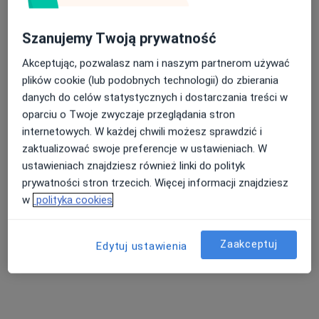
Poproś o wizytę
Szanujemy Twoją prywatność
Akceptując, pozwalasz nam i naszym partnerom używać
plików cookie (lub podobnych technologii) do zbierania
danych do celów statystycznych i dostarczania treści w
oparciu o Twoje zwyczaje przeglądania stron
internetowych. W każdej chwili możesz sprawdzić i
zaktualizować swoje preferencje w ustawieniach. W
ustawieniach znajdziesz również linki do polityk
Alimed Centrum Medyczne
prywatności stron trzecich. Więcej informacji znajdziesz
·
Więcej
Medycyna pracy, Endokrynologia, Ginekologia
w
polityka cookies
3163 opinie
Krawczyka 1, Mikołów
•
Mapa
Zaakceptuj
Edytuj ustawienia
Konsultacja lekarza medycyny pracy
od 80 zł
Pokaż więcej usług