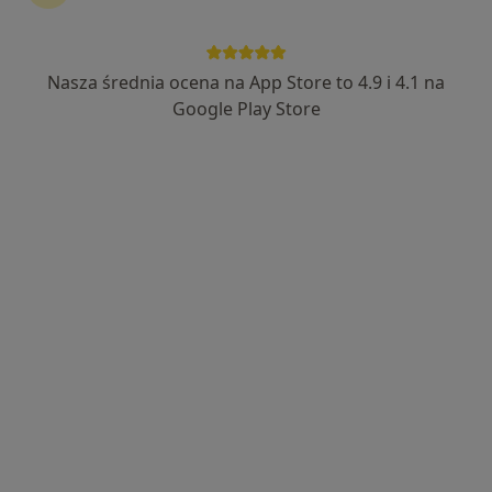
Nasza średnia ocena na App Store to 4.9 i 4.1 na
lek. Aleksandra Kiełbasińska
Google Play Store
W trakcie specjalizacji (Okulista), Lekarz wykonujący zabiegi
·
Więcej
medycyny estetycznej
303 opinie
Adres
Online
Konstytucji 3 Maja 7/1, Mikołów
•
Mapa
Klinika Kiełbasińscy
Konsultacja okulistyczna
300 zł
Specjalista nie oferuje umawiania online pod tym adresem.
Poproś o wizytę