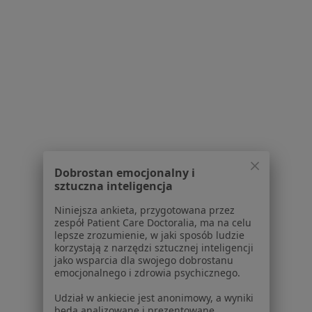
Powiązane wyszukiwania
W pobliżu Mikołowa
Choroby oczu w Katowicach
Choroby oczu w Gliwicach
Choroby oczu w Chorzowie
Choroby oczu w Bielsku-Białej
Choroby oczu w Sosnowcu
Dobrostan emocjonalny i
Więcej (14)
sztuczna inteligencja
Więcej w kategorii: W pobliżu Mikołowa
Niniejsza ankieta, przygotowana przez
zespół Patient Care Doctoralia, ma na celu
Schorzenia w Mikołowie
lepsze zrozumienie, w jaki sposób ludzie
korzystają z narzędzi sztucznej inteligencji
Nadciśnienie tętnicze w Mikołowie
jako wsparcia dla swojego dobrostanu
emocjonalnego i zdrowia psychicznego.
Wady serca w Mikołowie
Udział w ankiecie jest anonimowy, a wyniki
Zaburzenia rytmu serca w Mikołowie
będą analizowane i prezentowane