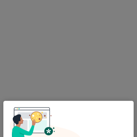
lek. Agata Elias-Bryzgalska
·
Okulista, Lekarz wykonujący zabiegi medycyny estetycznej
Więcej
69 opinii
Adres
Online
Panewnicka 324, Katowice
•
Mapa
dr Bryzgalska
Konsultacja okulistyczna
300 zł
Specjalista nie oferuje umawiania online pod tym adresem.