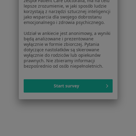
Serwis
zespół Patient Care Doctoralia, ma na celu
lepsze zrozumienie, w jaki sposób ludzie
korzystają z narzędzi sztucznej inteligencji
Regulamin
jako wsparcia dla swojego dobrostanu
Polityka prywatności pacjentów
emocjonalnego i zdrowia psychicznego.
Polityka prywatności profesjonalistów
Udział w ankiecie jest anonimowy, a wyniki
Polityka prywatności dla profesjonalistów, których
będą analizowane i prezentowane
dane pozyskaliśmy samodzielnie
wyłącznie w formie zbiorczej. Pytania
Polityka cookies
dotyczące nastolatków są skierowane
wyłącznie do rodziców lub opiekunów
Jak działają wyniki wyszukiwania
prawnych. Nie zbieramy informacji
Dostępność
bezpośrednio od osób niepełnoletnich.
O nas
Praca
Rekrutujemy!
Partnerzy
Start survey
Centrum prasowe
Kontakt
Dla pacjentów
Lekarze
Placówki medyczne