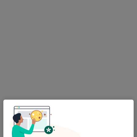
mgr Agnieszka Pilnicka
·
Więcej
Psycholog
4 opinie
Jordana 11, Katowice
•
Mapa
Centrum Zdrowia Psychicznego MindHealth - Katowice
Akceptuje Allianz
Konsultacja psychologiczna
230 zł
Specjalista nie oferuje umawiania online pod tym adresem.
Poproś o wizytę