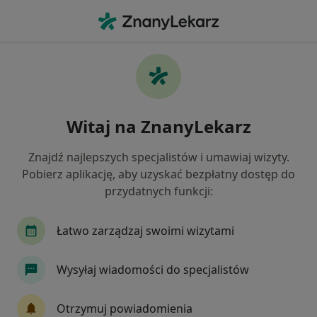
Me
Psycholog • Mikołów, śląskie
Filtry
Ubezpieczenie:
Allianz
20 polecanych psychologów w Mikołowie z
Witaj na ZnanyLekarz
Allianz
Jak działają wyniki wyszukiwania
Znajdź najlepszych specjalistów i umawiaj wizyty.
Pobierz aplikację, aby uzyskać bezpłatny dostęp do
przydatnych funkcji:
Łatwo zarządzaj swoimi wizytami
Wysyłaj wiadomości do specjalistów
mgr Irena Fliegner
Otrzymuj powiadomienia
·
Więcej
Psycholog