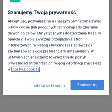
Centrum Zdrowia Psychicznego
Szanujemy Twoją prywatność
MindHealth - Katowice
·
Więcej
Psychologia, Psychiatria, Psychiatria dziecięca
Akceptując, pozwalasz nam i naszym partnerom używać
42 opinie
plików cookie (lub podobnych technologii) do zbierania
danych do celów statystycznych i dostarczania treści w
Jordana 11, Katowice
•
Mapa
oparciu o Twoje zwyczaje przeglądania stron
Konsultacja psychologiczna
230 zł
internetowych. W każdej chwili możesz sprawdzić i
zaktualizować swoje preferencje w ustawieniach. W
ustawieniach znajdziesz również linki do polityk
prywatności stron trzecich. Więcej informacji znajdziesz
mgr Jakub Gąsior
mgr Tomasz
mgr Bożena Waluś
psycholog
Mendofik
psycholog
w
polityka cookies
psycholog
Zobacz wszystkich 7 specjalistów
Zaakceptuj
Edytuj ustawienia
Brak dostępnych specjalistów z wolnymi terminami w tym centrum medycznym.
Pokaż profil