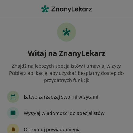
Me
Okulista • Białystok, podlaskie
Filtry
Ubezpieczenie:
Allianz
20 polecanych okulistów w Białymstoku z
Witaj na ZnanyLekarz
Allianz
Jak działają wyniki wyszukiwania
Znajdź najlepszych specjalistów i umawiaj wizyty.
Pobierz aplikację, aby uzyskać bezpłatny dostęp do
przydatnych funkcji:
Łatwo zarządzaj swoimi wizytami
Wysyłaj wiadomości do specjalistów
lek. Joanna Zawistowska
Otrzymuj powiadomienia
·
Więcej
Okulista