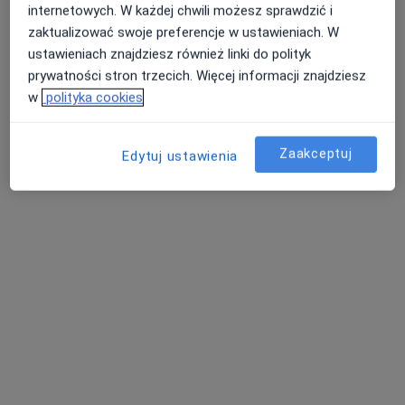
UNiMED
internetowych. W każdej chwili możesz sprawdzić i
·
Więcej
Okulistyka, Alergologia, Alergologia dziecięca
zaktualizować swoje preferencje w ustawieniach. W
3374 opinie
ustawieniach znajdziesz również linki do polityk
prywatności stron trzecich. Więcej informacji znajdziesz
Towarowa 3, Białystok
•
Mapa
w
polityka cookies
Konsultacja okulistyczna
200 zł
Pokaż więcej usług
Zaakceptuj
Edytuj ustawienia
lek. Katarzyna
dr n. med. Izabela
lek. Mateusz Zarzecki
Rogulska
Zawadzka
okulista
okulista
okulista
Brak dostępnych specjalistów z wolnymi terminami w tym centrum medycznym.
Pokaż profil