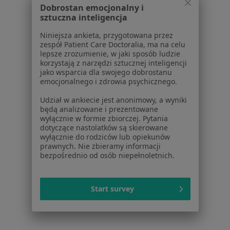
Dobrostan emocjonalny i
Aplikacje mobilne
sztuczna inteligencja
Blog dla pacjentów
Niniejsza ankieta, przygotowana przez
Dla profesjonalistów
zespół Patient Care Doctoralia, ma na celu
lepsze zrozumienie, w jaki sposób ludzie
Cennik
korzystają z narzędzi sztucznej inteligencji
Dla lekarzy
jako wsparcia dla swojego dobrostanu
emocjonalnego i zdrowia psychicznego.
Dla placówek medycznych
Noa Notes
nowość
Udział w ankiecie jest anonimowy, a wyniki
Baza wiedzy
będą analizowane i prezentowane
wyłącznie w formie zbiorczej. Pytania
Centrum Pomocy dla Specjalisty
dotyczące nastolatków są skierowane
wyłącznie do rodziców lub opiekunów
Kontakt
prawnych. Nie zbieramy informacji
ZnanyLekarz - Strona główna
bezpośrednio od osób niepełnoletnich.
ZnanyLekarz Sp. z o.o.
ul. Kolejowa 5/7
Start survey
01-217 Warszawa, Polska
NIP: ⁠7010224868
KRS: ⁠0000347997