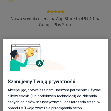
43 opinie
Towarowa 3, Białystok
•
Mapa
Nasza średnia ocena na App Store to 4.9 i 4.1 na
Centrum Pediatrii Białystok / Centrum Medyczne Pułaskiego
Google Play Store
Akceptuje Allianz
Konsultacja okulistyczna
300 zł
Specjalista nie oferuje umawiania online pod tym adresem.
Poproś o wizytę
Szanujemy Twoją prywatność
Akceptując, pozwalasz nam i naszym partnerom używać
plików cookie (lub podobnych technologii) do zbierania
danych do celów statystycznych i dostarczania treści w
oparciu o Twoje zwyczaje przeglądania stron