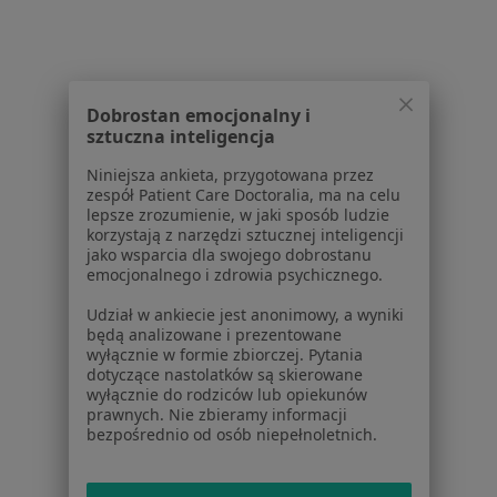
Serwis
Regulamin
Dobrostan emocjonalny i
Polityka prywatności pacjentów
sztuczna inteligencja
Polityka prywatności profesjonalistów
Niniejsza ankieta, przygotowana przez
Polityka prywatności dla profesjonalistów, których
zespół Patient Care Doctoralia, ma na celu
dane pozyskaliśmy samodzielnie
lepsze zrozumienie, w jaki sposób ludzie
Polityka cookies
korzystają z narzędzi sztucznej inteligencji
jako wsparcia dla swojego dobrostanu
Jak działają wyniki wyszukiwania
emocjonalnego i zdrowia psychicznego.
Dostępność
O nas
Udział w ankiecie jest anonimowy, a wyniki
będą analizowane i prezentowane
Praca
Rekrutujemy!
wyłącznie w formie zbiorczej. Pytania
Partnerzy
dotyczące nastolatków są skierowane
Centrum prasowe
wyłącznie do rodziców lub opiekunów
prawnych. Nie zbieramy informacji
Kontakt
bezpośrednio od osób niepełnoletnich.
Dla pacjentów