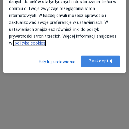
danych do celów statystycznych i dostarczania treści w
oparciu o Twoje zwyczaje przeglądania stron
internetowych. W każdej chwili możesz sprawdzić i
lek. Gabriela Górska
Katarzyna
lek. Bartłomiej Wójcik
okulista
Szymańska-Dymel
okulista
zaktualizować swoje preferencje w ustawieniach. W
okulista
ustawieniach znajdziesz również linki do polityk
prywatności stron trzecich. Więcej informacji znajdziesz
Zobacz wszystkich 5 specjalistów
w
polityka cookies
Brak dostępnych specjalistów z wolnymi terminami w tym centrum medycznym.
Pokaż profil
Zaakceptuj
Edytuj ustawienia
lek. Maria Szczurek