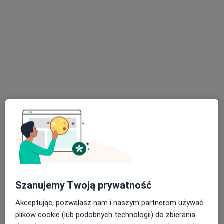
Specjaliści znajdują się poza Mikołów, śląskie, w
obszarach bliskich Twojemu wyszukiwaniu.
Bezpieczne płatności
INTER-MED BĘDZIN
·
Więcej
Okulistyka, Interna, Chirurgia
2299 opinii
Ignacego Krasickiego 14, Będzin
•
Mapa
Szanujemy Twoją prywatność
Konsultacja okulistyczna
220 zł
Akceptując, pozwalasz nam i naszym partnerom używać
Pokaż więcej usług
plików cookie (lub podobnych technologii) do zbierania