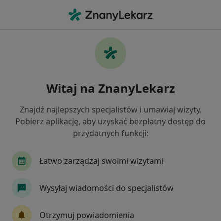
Me
Okulista • Mikołów, śląskie
Filtry
Ubezpieczenie:
PZU Zdrowie
20 polecanych okulistów w Mikołowie z PZU
Witaj na ZnanyLekarz
Zdrowie
Jak działają wyniki wyszukiwania
Znajdź najlepszych specjalistów i umawiaj wizyty.
Pobierz aplikację, aby uzyskać bezpłatny dostęp do
przydatnych funkcji:
Łatwo zarządzaj swoimi wizytami
Wysyłaj wiadomości do specjalistów
Centrum Medycyny i Stomatologii
Otrzymuj powiadomienia
SILESIA MED