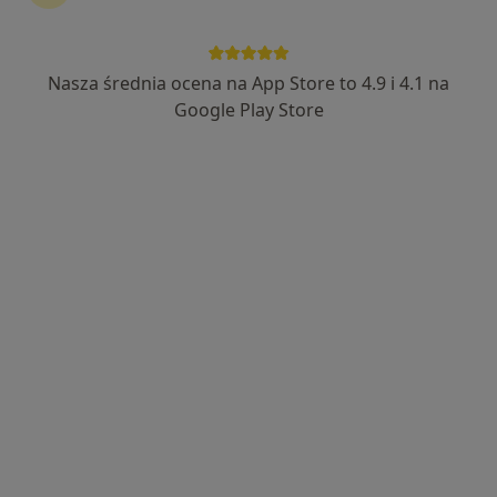
·
Więcej
Okulistyka, Ginekologia, Gastrologia
1507 opinii
Nasza średnia ocena na App Store to 4.9 i 4.1 na
Mickiewicza 29, Katowice
•
Mapa
Google Play Store
Konsultacja okulistyczna
200 zł
Pokaż więcej usług
dr n. med. Katarzyna
Witek
okulista
Brak dostępnych specjalistów z wolnymi terminami w tym centrum medycznym.
Pokaż profil
Dostępni specjaliści