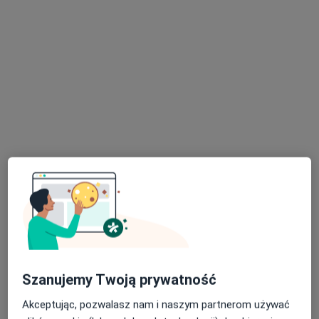
Ośrodek Rehabilitacyjno Leczniczy -
Grupa AVIMED
·
Więcej
Neurologia, Kardiologia, Interna
25 opinii
Katowicka 22, Mikołów
•
Mapa
Konsultacja neurologiczna
Brak dostępnych specjalistów z wolnymi terminami w tym centrum medycznym.
Pokaż profil
Szanujemy Twoją prywatność
Akceptując, pozwalasz nam i naszym partnerom używać