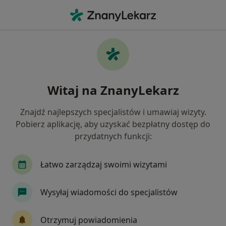
Me
Neurolog • Piekary Śląskie, śląskie
Filtry
Ubezpieczenie:
iMed24
20 polecanych neurologów w Piekarach
Witaj na ZnanyLekarz
Śląskich z IMed24
Jak działają wyniki wyszukiwania
Znajdź najlepszych specjalistów i umawiaj wizyty.
Pobierz aplikację, aby uzyskać bezpłatny dostęp do
przydatnych funkcji:
Łatwo zarządzaj swoimi wizytami
Wysyłaj wiadomości do specjalistów
lek. Katarzyna Student
Otrzymuj powiadomienia
·
Więcej
Neurolog