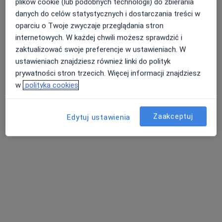
AVIMED PLUS - Grupa AVIMED
plików cookie (lub podobnych technologii) do zbierania
·
Więcej
Neurologia, Interna, Kardiologia
danych do celów statystycznych i dostarczania treści w
2 opinie
oparciu o Twoje zwyczaje przeglądania stron
internetowych. W każdej chwili możesz sprawdzić i
Ks.J.Popiełuszki 50, Piekary Śląskie
•
Mapa
zaktualizować swoje preferencje w ustawieniach. W
Brak dostępnych specjalistów z wolnymi terminami w tym centrum medycznym.
ustawieniach znajdziesz również linki do polityk
prywatności stron trzecich. Więcej informacji znajdziesz
Pokaż profil
w
polityka cookies
Zaakceptuj
Edytuj ustawienia
lek. Hanna Kierkowska Brewczyńska
·
Więcej
Neurolog
13 opinii