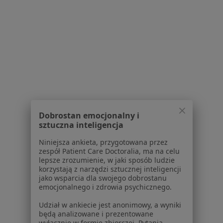
Strona Główna
Neurolog
Piekary Śląskie
Zmień miasto
Zmień miasto
Imed24
Zmień miasto
Serwis
Dobrostan emocjonalny i
Regulamin
sztuczna inteligencja
Polityka prywatności pacjentów
Polityka prywatności profesjonalistów
Niniejsza ankieta, przygotowana przez
zespół Patient Care Doctoralia, ma na celu
Polityka prywatności dla profesjonalistów, których
lepsze zrozumienie, w jaki sposób ludzie
dane pozyskaliśmy samodzielnie
korzystają z narzędzi sztucznej inteligencji
Polityka cookies
jako wsparcia dla swojego dobrostanu
emocjonalnego i zdrowia psychicznego.
Jak działają wyniki wyszukiwania
Dostępność
Udział w ankiecie jest anonimowy, a wyniki
O nas
będą analizowane i prezentowane
wyłącznie w formie zbiorczej. Pytania