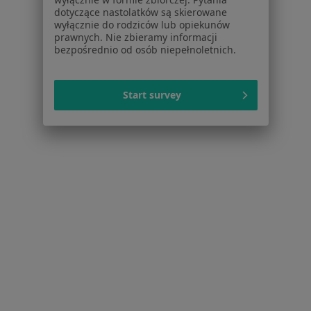
Praca
Rekrutujemy!
dotyczące nastolatków są skierowane
Partnerzy
wyłącznie do rodziców lub opiekunów
Centrum prasowe
prawnych. Nie zbieramy informacji
bezpośrednio od osób niepełnoletnich.
Kontakt
Dla pacjentów
Start survey
Lekarze
Placówki medyczne
Pytania i odpowiedzi
Usługi i zabiegi
Choroby
Pomoc
Aplikacje mobilne
Blog dla pacjentów
Dla profesjonalistów
Cennik
Dla lekarzy
Dla placówek medycznych