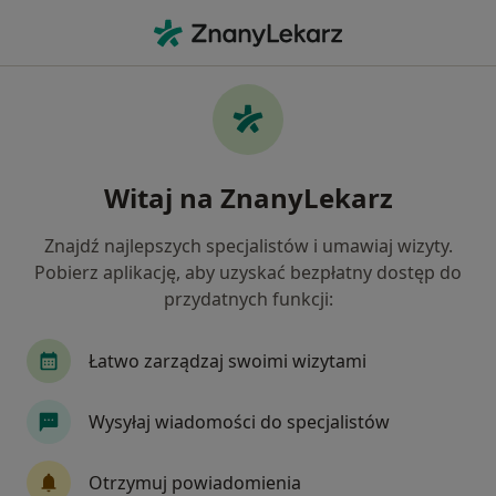
Me
Lekarz Rodzinny • Piekary Śląskie, śląskie
Filtry
Ubezpieczenie:
iMed24
20 polecanych lekarzy rodzinnych w
Witaj na ZnanyLekarz
Piekarach Śląskich z IMed24
Jak działają wyniki wyszukiwania
Znajdź najlepszych specjalistów i umawiaj wizyty.
Pobierz aplikację, aby uzyskać bezpłatny dostęp do
przydatnych funkcji:
Łatwo zarządzaj swoimi wizytami
Wysyłaj wiadomości do specjalistów
dr Tomasz Zakrzewski
Otrzymuj powiadomienia
·
Więcej
Lekarz rodzinny, Lekarz medycyny pracy