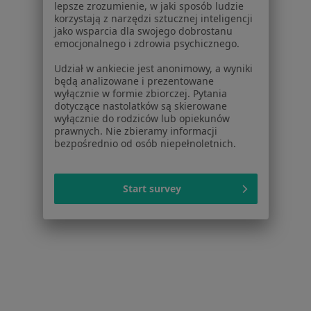
lepsze zrozumienie, w jaki sposób ludzie
korzystają z narzędzi sztucznej inteligencji
Choroby wewnętrzne Piekary Śląskie
jako wsparcia dla swojego dobrostanu
emocjonalnego i zdrowia psychicznego.
Zapalenie gardła Piekary Śląskie
Udział w ankiecie jest anonimowy, a wyniki
Alergia Piekary Śląskie
będą analizowane i prezentowane
wyłącznie w formie zbiorczej. Pytania
Choroba niedokrwienna serca Piekary Śląskie
dotyczące nastolatków są skierowane
wyłącznie do rodziców lub opiekunów
Choroba wieńcowa Piekary Śląskie
prawnych. Nie zbieramy informacji
bezpośrednio od osób niepełnoletnich.
Więcej (15)
Więcej w kategorii: Najczęście leczone chorob
Start survey
Strona Główna
Lekarz Rodzinny
Piekary Śląskie
Zmień miasto
Zmień 
Imed24
Zmień miasto