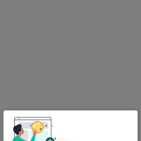
·
Więcej
Medycyna rodzinna, Interna, Kardiologia
2 opinie
Ks.J.Popiełuszki 50, Piekary Śląskie
•
Mapa
Konsultacja internistyczna
Pokaż więcej usług
Brak dostępnych specjalistów z wolnymi terminami w tym centrum medycznym.
Pokaż profil
lek. Marzena Miszczyk-Stokłosa