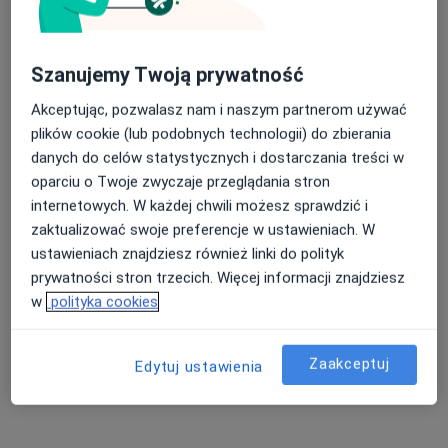
·
Więcej
Lekarz rodzinny, Internista
Adres 1
Adres 2
Adres 3
Szanujemy Twoją prywatność
Akceptując, pozwalasz nam i naszym partnerom używać
Ks.J.Popiełuszki 50, Piekary Śląskie
•
Mapa
plików cookie (lub podobnych technologii) do zbierania
AVIMED PLUS - Grupa AVIMED
danych do celów statystycznych i dostarczania treści w
Akceptuje iMed24
oparciu o Twoje zwyczaje przeglądania stron
Konsultacja internistyczna
Brak ceny
internetowych. W każdej chwili możesz sprawdzić i
zaktualizować swoje preferencje w ustawieniach. W
Specjalista nie oferuje umawiania online pod tym adresem.
ustawieniach znajdziesz również linki do polityk
prywatności stron trzecich. Więcej informacji znajdziesz
Poproś o wizytę
w
polityka cookies
Zaakceptuj
Edytuj ustawienia