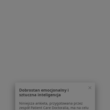
Poproś o wizytę
1
2
Powiązane wyszukiwania
Specjaliści w ramach IMed24
Laryngolodzy z IMed24 w Piekarach Śląskich
Okuliści z IMed24 w Piekarach Śląskich
Interniści z IMed24 w Piekarach Śląskich
Kardiolodzy z IMed24 w Piekarach Śląskich
Chirurdzy z IMed24 w Piekarach Śląskich
Dobrostan emocjonalny i
Więcej (9)
sztuczna inteligencja
Więcej w kategorii: Specjaliści w ramach IMed
Niniejsza ankieta, przygotowana przez
zespół Patient Care Doctoralia, ma na celu
Najczęście leczone choroby