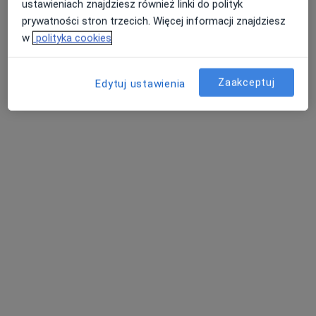
ustawieniach znajdziesz również linki do polityk
prywatności stron trzecich. Więcej informacji znajdziesz
w
polityka cookies
Zaakceptuj
Edytuj ustawienia
mgr Piotr Targoński
Fizjoterapeuta
Górna 6, Świętochłowice
•
Mapa
Centrum Terapii i Rozwoju Rosnę
Konsultacja fizjoterapeutyczna
170 zł
Specjalista nie oferuje umawiania online pod tym adresem.
Poproś o wizytę