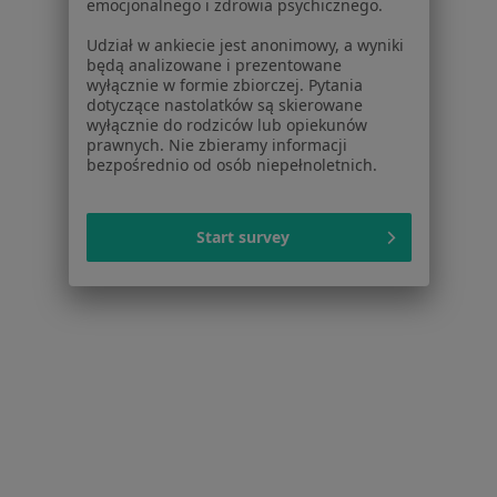
emocjonalnego i zdrowia psychicznego.
Biodro Trzaskające Specjaliści W Piekarach Śląskich
Udział w ankiecie jest anonimowy, a wyniki
będą analizowane i prezentowane
wyłącznie w formie zbiorczej. Pytania
dotyczące nastolatków są skierowane
wyłącznie do rodziców lub opiekunów
prawnych. Nie zbieramy informacji
bezpośrednio od osób niepełnoletnich.
Serwis
Regulamin
Start survey
Polityka prywatności pacjentów
Polityka prywatności profesjonalistów
Polityka prywatności dla profesjonalistów, których
dane pozyskaliśmy samodzielnie
Polityka cookies
Jak działają wyniki wyszukiwania
Dostępność
O nas
Praca
Rekrutujemy!
Partnerzy