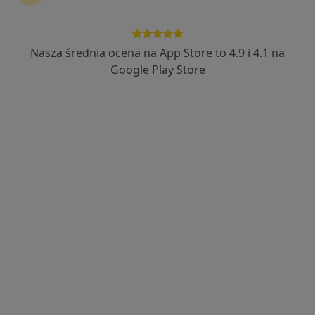
Nasza średnia ocena na App Store to 4.9 i 4.1 na
Anna Giołbas
Google Play Store
Fizjoterapeuta
24 opinie
Adres 1
Adres 2
Adama Mickiewicza 3/1, Piekary Śląskie
•
Mapa
Centrum Medyczne Medilux24
Konsultacja fizjoterapeutyczna
od 130 zł
Specjalista nie oferuje umawiania online pod tym adresem.
Poproś o wizytę