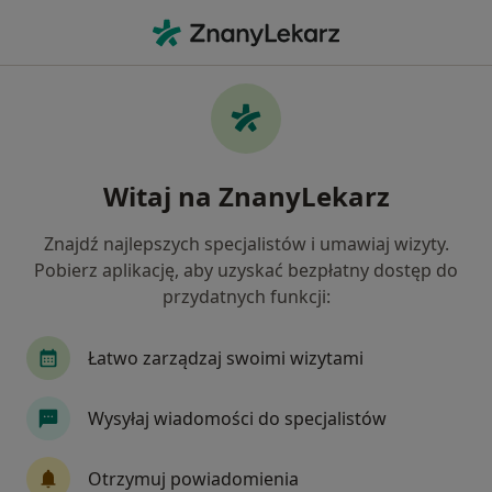
Me
Biodro Trzaskające • Piekary Śląskie, śląskie
Filtry
• 1
Ubezpieczenie
Map
Biodro trzaskające specjaliści w Piekarach
Witaj na ZnanyLekarz
Śląskich
Jak działają wyniki wyszukiwania
Znajdź najlepszych specjalistów i umawiaj wizyty.
Pobierz aplikację, aby uzyskać bezpłatny dostęp do
przydatnych funkcji:
Jakiego specjalisty szukasz?
Ortopeda
Fizjoterapeuta
Internista
Łatwo zarządzaj swoimi wizytami
Wysyłaj wiadomości do specjalistów
Otrzymuj powiadomienia