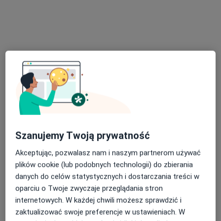
lek. Adrian Roszewski
·
Więcej
Ortopeda
45 opinii
Generała Władysława Sikorskiego 1, Świętochłowice
•
Mapa
Severux Centrum Medyczne
Szanujemy Twoją prywatność
Konsultacja ortopedyczna
300 zł
Akceptując, pozwalasz nam i naszym partnerom używać
Specjalista nie oferuje umawiania online pod tym adresem.
plików cookie (lub podobnych technologii) do zbierania
danych do celów statystycznych i dostarczania treści w
Poproś o wizytę
oparciu o Twoje zwyczaje przeglądania stron
internetowych. W każdej chwili możesz sprawdzić i
zaktualizować swoje preferencje w ustawieniach. W