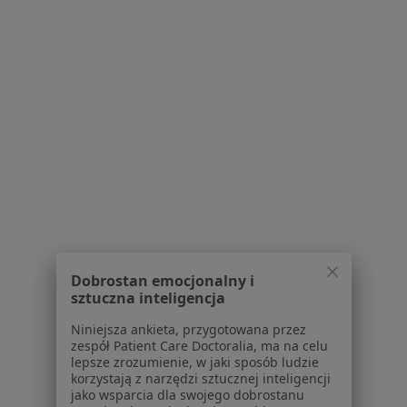
Biodro trzaskające w Mysłowicach
Biodro trzaskające w Rudzie Śląskiej
Więcej (14)
Więcej w kategorii: W pobliżu Piekar Śląskich
Schorzenia w Piekarach Śląskich
Ból kolana w Piekarach Śląskich
Urazy w Piekarach Śląskich
Złamania w Piekarach Śląskich
Choroby zwyrodnieniowe w Piekarach Śląskich
Dobrostan emocjonalny i
sztuczna inteligencja
Ból biodra w Piekarach Śląskich
Niniejsza ankieta, przygotowana przez
Więcej (15)
zespół Patient Care Doctoralia, ma na celu
Więcej w kategorii: Schorzenia w Piekarach Śl
lepsze zrozumienie, w jaki sposób ludzie
korzystają z narzędzi sztucznej inteligencji
jako wsparcia dla swojego dobrostanu