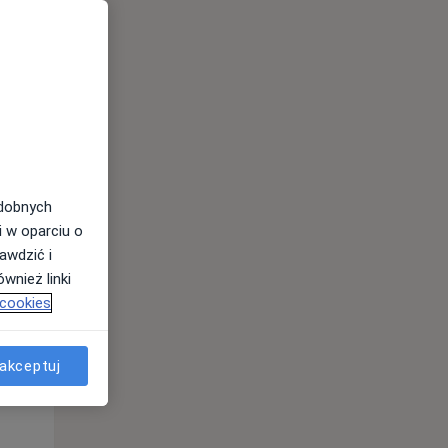
odobnych
Pon,
Wt,
Śr,
i w oparciu o
10 Sie
11 Sie
12 Sie
awdzić i
wnież linki
 cookies
akceptuj