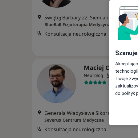
Świętej Barbary 22, Siemianowice Śląski
BlueBall Fizjoterapia Medycyna Sport
Konsultacja neurologiczna
Szanuje
Akceptując
Maciej Olszewski
technologii
·
Więcej
Neurolog
Twoje zwyc
274 opinie
zaktualizo
do polityk 
Generała Władysława Sikorskiego 1, Świętochłowice
Severux Centrum Medyczne
Konsultacja neurologiczna