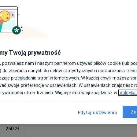
Poproś o wizytę
e
•
Mapa
250 zł
my Twoją prywatność
, pozwalasz nam i naszym partnerom używać plików cookie (lub p
Dziś
Jutro
Sob,
Ndz,
) do zbierania danych do celów statystycznych i dostarczania treśc
6 Sie
7 Sie
8 Sie
9 Sie
zaje przeglądania stron internetowych. W każdej chwili możesz spr
wać swoje preferencje w ustawieniach. W ustawieniach znajdziesz ró
prywatności stron trzecich. Więcej informacji znajdziesz w
polityka
Umawianie online nie jest dostępne
Poproś o wizytę
•
Mapa
Za
Edytuj ustawienia
250 zł