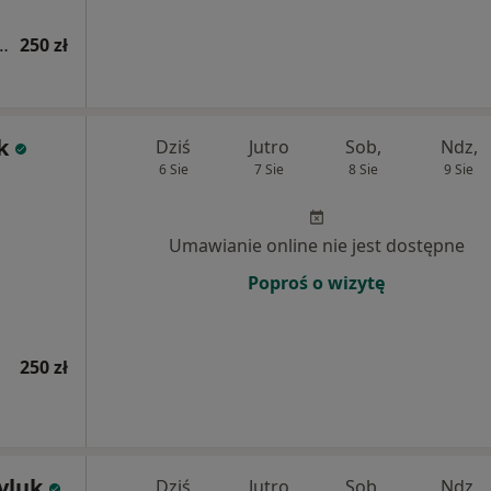
ologiczna (pierwsza wizyta)
250 zł
k
Dziś
Jutro
Sob,
Ndz,
6 Sie
7 Sie
8 Sie
9 Sie
Umawianie online nie jest dostępne
Poproś o wizytę
250 zł
yluk
Dziś
Jutro
Sob,
Ndz,