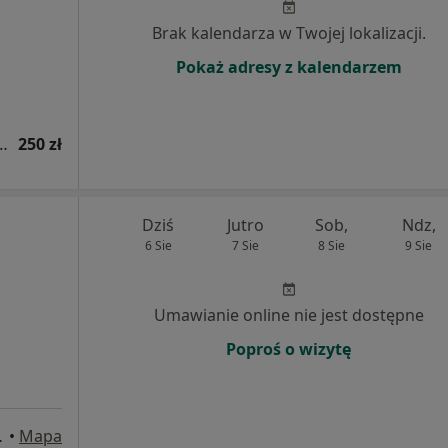
Brak kalendarza w Twojej lokalizacji.
Pokaż adresy z kalendarzem
ologiczna (pierwsza wizyta)
250 zł
Dziś
Jutro
Sob,
Ndz,
6 Sie
7 Sie
8 Sie
9 Sie
Umawianie online nie jest dostępne
Poproś o wizytę
/12, Bytom
•
Mapa