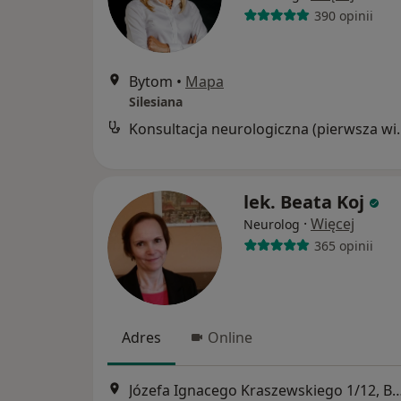
390 opinii
Bytom
•
Mapa
Silesiana
Konsultacja neur
lek. Beata Koj
·
Więcej
Neurolog
365 opinii
Adres
Online
Józefa Ignacego Kraszewskiego 1