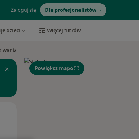
Zaloguj się
Dla profesjonalistów
je dzieci
Więcej filtrów
ukiwania
Powiększ mapę
Pon,
Wt,
Śr,
10 Sie
11 Sie
12 Sie