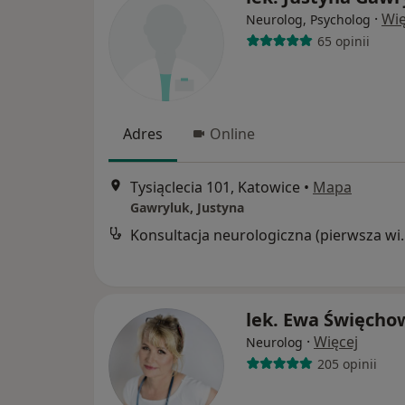
·
Wię
Neurolog, Psycholog
65 opinii
Adres
Online
Tysiąclecia 101, Katowice
•
Mapa
Gawryluk, Justyna
Konsultacja neur
lek. Ewa Święcho
·
Więcej
Neurolog
205 opinii