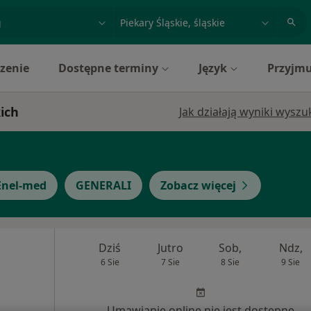
acja, badanie lub nazwisko
miasto lub dzielnica
zenie
Dostępne terminy
Język
Przyjmu
ich
Jak działają wyniki wysz
Enel-med
GENERALI
Zobacz więcej
Dziś
Jutro
Sob,
Ndz,
6 Sie
7 Sie
8 Sie
9 Sie
Umawianie online nie jest dostępne