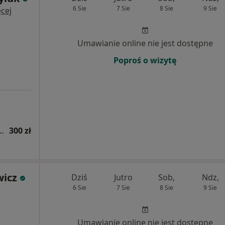
6 Sie
7 Sie
8 Sie
9 Sie
cej
Umawianie online nie jest dostępne
Poproś o wizytę
ologiczna (pierwsza wizyta)
300 zł
wicz
Dziś
Jutro
Sob,
Ndz,
6 Sie
7 Sie
8 Sie
9 Sie
Umawianie online nie jest dostępne