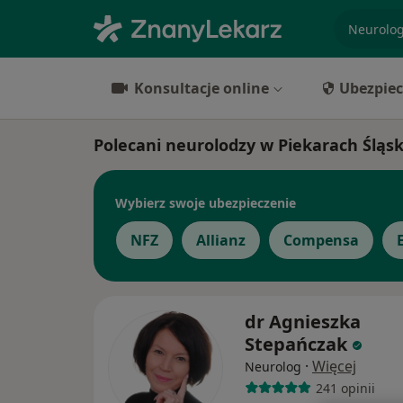
specjaliz
Konsultacje online
Ubezpiec
Polecani neurolodzy w Piekarach Śląsk
Wybierz swoje ubezpieczenie
NFZ
Allianz
Compensa
dr Agnieszka
Stepańczak
·
Więcej
Neurolog
241 opinii