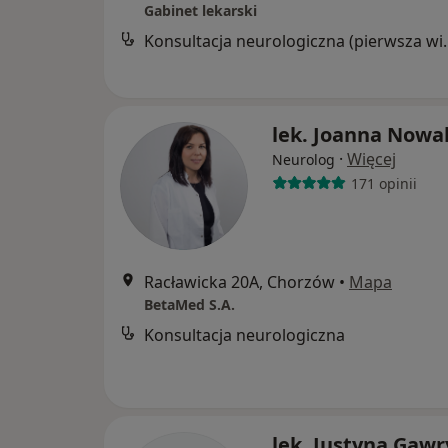
Gabinet lekarski
Konsultacja neur
lek. Joanna Nowa
·
Więcej
Neurolog
171 opinii
Racławicka 20A, Chorzów
•
Mapa
BetaMed S.A.
Konsultacja neurologiczna
lek. Justyna Gawr