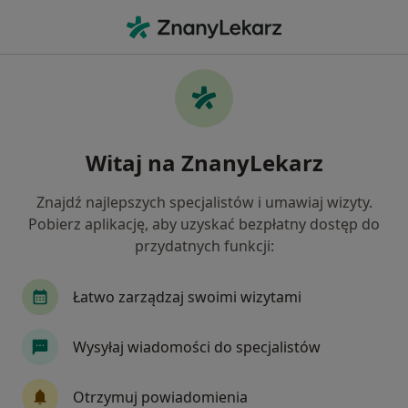
Me
Neurolog • Piekary Śląskie, śląskie
Filtry
Ubezpieczenie:
Świat Zdrowia
20 polecanych neurologów w Piekarach
Witaj na ZnanyLekarz
Śląskich z Świat Zdrowia
Jak działają wyniki wyszukiwania
Znajdź najlepszych specjalistów i umawiaj wizyty.
Pobierz aplikację, aby uzyskać bezpłatny dostęp do
przydatnych funkcji:
Łatwo zarządzaj swoimi wizytami
Wysyłaj wiadomości do specjalistów
lek. Paulina Jamer-Bekus
Otrzymuj powiadomienia
·
Więcej
Neurolog