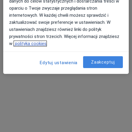
Centrum Medyczne Medilux24
danych do celów statystycznych i dostarczania treści w
·
Więcej
Neurologia, Hematologia, Kardiologia
oparciu o Twoje zwyczaje przeglądania stron
972 opinie
internetowych. W każdej chwili możesz sprawdzić i
zaktualizować swoje preferencje w ustawieniach. W
Adama Mickiewicza 3/1, Piekary Śląskie
•
Mapa
ustawieniach znajdziesz również linki do polityk
Konsultacja neurologiczna
od 250 zł
prywatności stron trzecich. Więcej informacji znajdziesz
w
polityka cookies
lek. Paulina Jamer-
Zaakceptuj
Edytuj ustawienia
Bekus
neurolog
Brak dostępnych specjalistów z wolnymi terminami w tym centrum medycznym.
Pokaż profil
Dostępni specjaliści
Specjaliści znajdują się poza Piekary Śląskie, śląskie,