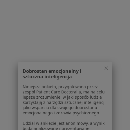
Partnerzy
Centrum prasowe
Kontakt
Dla pacjentów
Lekarze
Placówki medyczne
Pytania i odpowiedzi
Usługi i zabiegi
Choroby
Dobrostan emocjonalny i
Pomoc
sztuczna inteligencja
Aplikacje mobilne
Niniejsza ankieta, przygotowana przez
Blog dla pacjentów
zespół Patient Care Doctoralia, ma na celu
lepsze zrozumienie, w jaki sposób ludzie
Dla profesjonalistów
korzystają z narzędzi sztucznej inteligencji
jako wsparcia dla swojego dobrostanu
Cennik
emocjonalnego i zdrowia psychicznego.
Dla lekarzy
Udział w ankiecie jest anonimowy, a wyniki
Dla placówek medycznych
będą analizowane i prezentowane