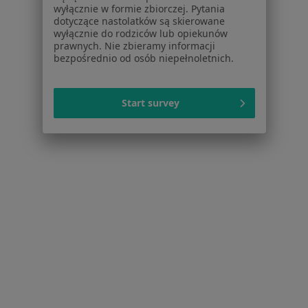
Noa Notes
nowość
wyłącznie w formie zbiorczej. Pytania
dotyczące nastolatków są skierowane
Baza wiedzy
wyłącznie do rodziców lub opiekunów
Centrum Pomocy dla Specjalisty
prawnych. Nie zbieramy informacji
bezpośrednio od osób niepełnoletnich.
Kontakt
ZnanyLekarz - Strona główna
ZnanyLekarz Sp. z o.o.
Start survey
ul. Kolejowa 5/7
01-217 Warszawa, Polska
NIP: ⁠7010224868
KRS: ⁠0000347997
REGON: ⁠142276657
Sąd Rejonowy dla m.st. Warszawy w Warszawie XII
Wydział Gospodarczy KRS
Facebook
otwiera się w nowej karcie