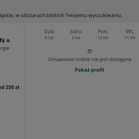
, śląskie, w obszarach bliskich Twojemu wyszukiwaniu.
Dziś
Jutro
Pon,
Wt,
8 Sie
9 Sie
10 Sie
11 Sie
IN
·
urgia
Umawianie online nie jest dostępne
Pokaż profil
od 250 zł