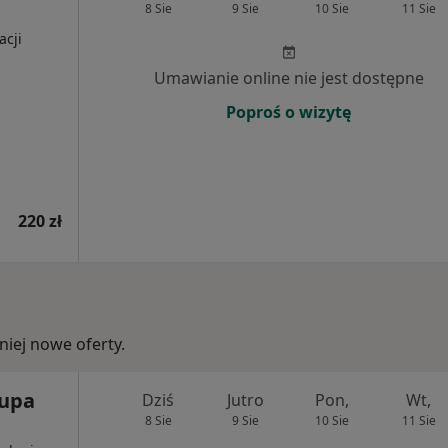
8 Sie
9 Sie
10 Sie
11 Sie
acji
Umawianie online nie jest dostępne
Poproś o wizytę
220 zł
iej nowe oferty.
rupa
Dziś
Jutro
Pon,
Wt,
8 Sie
9 Sie
10 Sie
11 Sie