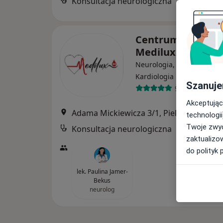
Konsultacja neurologiczna
Centrum Medycz
Medilux24
Neurologia, Hematologia,
·
Więcej
Kardiologia
Szanuje
972 opinie
Akceptując
Adama Mickiewicza 3/1, Piekary Śląskie
technologii
Twoje zwyc
Konsultacja neurologiczna
zaktualizo
do polityk 
lek. Paulina Jamer-
Bekus
neurolog