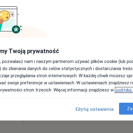
od 250 zł
ne
Dziś
Jutro
Pon,
Wt,
8 Sie
9 Sie
10 Sie
11 Sie
Umawianie online nie jest dostępne
my Twoją prywatność
Pokaż profil
, pozwalasz nam i naszym partnerom używać plików cookie (lub p
•
Mapa
) do zbierania danych do celów statystycznych i dostarczania treśc
zaje przeglądania stron internetowych. W każdej chwili możesz spr
od 250 zł
wać swoje preferencje w ustawieniach. W ustawieniach znajdziesz ró
prywatności stron trzecich. Więcej informacji znajdziesz w
polityka
Za
Edytuj ustawienia