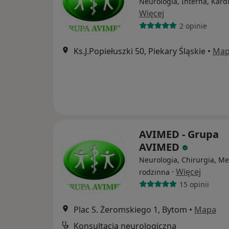
Neurologia, Interna, Kard
Więcej
2 opinie
Ks.J.Popiełuszki 50, Piekary Śląskie
•
Ma
AVIMED - Grupa
AVIMED
Neurologia, Chirurgia, M
·
Więcej
rodzinna
15 opinii
Plac S. Żeromskiego 1, Bytom
•
Mapa
Konsultacja neurologiczna