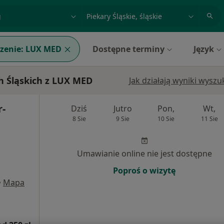
acja, badanie lub nazwisko
miasto lub dzielnica
zenie:
LUX MED
Dostępne terminy
Język
h Śląskich z LUX MED
Jak działają wyniki wysz
r-
Dziś
Jutro
Pon,
Wt,
8 Sie
9 Sie
10 Sie
11 Sie
Umawianie online nie jest dostępne
Poproś o wizytę
•
Mapa