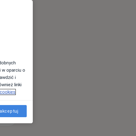
Śr,
Czw,
Pt,
12 Sie
13 Sie
14 Sie
odobnych
i w oparciu o
awdzić i
wnież linki
 cookies
akceptuj