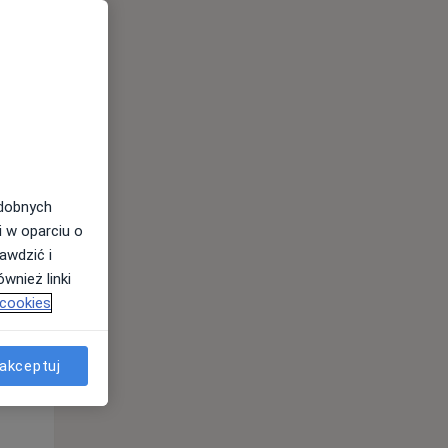
Śr,
Czw,
Pt,
12 Sie
13 Sie
14 Sie
odobnych
i w oparciu o
awdzić i
wnież linki
 cookies
akceptuj
Śr,
Czw,
Pt,
12 Sie
13 Sie
14 Sie