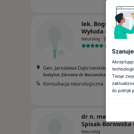
lek. Bogusław Józ
Wyłuda
·
Więcej
Neurolog
66 opinii
Szanuje
Akceptując
Gen. Jarosława Dąbrowskiego
technologii
Twoje zwyc
Konsultacja neurologiczna
zaktualizo
do polityk 
dr n. med. Katar
Spisak-Borowska
Neurolog