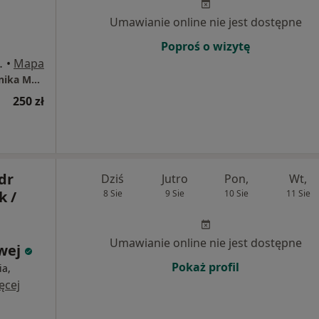
Umawianie online nie jest dostępne
Poproś o wizytę
 4, Oświęcim
•
Mapa
Instytut Zdrowia dr Boczarska-Jedynak / Klinika Medycyny Estetycznej i Przeciwstarzeniowej
250 zł
dr
Dziś
Jutro
Pon,
Wt,
k /
8 Sie
9 Sie
10 Sie
11 Sie
Umawianie online nie jest dostępne
owej
Pokaż profil
ia,
ęcej