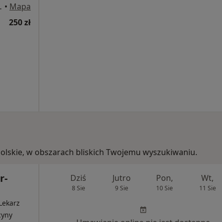
 4, Oświęcim
•
Mapa
250 zł
polskie, w obszarach bliskich Twojemu wyszukiwaniu.
r-
Dziś
Jutro
Pon,
Wt,
8 Sie
9 Sie
10 Sie
11 Sie
Lekarz
cyny