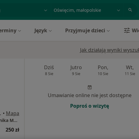
acja, badanie lub nazwisko
miasto lub dzielnica
erminy
Język
Przyjmuje dzieci
Wi
Jak działają wyniki wysz
Dziś
Jutro
Pon,
Wt,
8 Sie
9 Sie
10 Sie
11 Sie
Umawianie online nie jest dostępne
Poproś o wizytę
 4, Oświęcim
•
Mapa
Instytut Zdrowia dr Boczarska-Jedynak / Klinika Medycyny Estetycznej i Przeciwstarzeniowej
250 zł