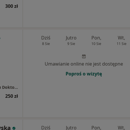
300 zł
Dziś
Jutro
Pon,
Wt,
8 Sie
9 Sie
10 Sie
11 Sie
Umawianie online nie jest dostępne
Poproś o wizytę
Praktyka Lekarska Michał Biela - w budynku Doktor s.c.
250 zł
wska
Dziś
Jutro
Pon,
Wt,