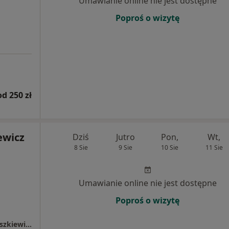
Umawianie online nie jest dostępne
Poproś o wizytę
od 250 zł
ewicz
Dziś
Jutro
Pon,
Wt,
8 Sie
9 Sie
10 Sie
11 Sie
Umawianie online nie jest dostępne
Poproś o wizytę
Specjalistyczna Praktyka Lekarska Daria Błaszkiewicz - (Gabinet Imielin)