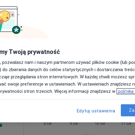
ef
Dziś
Jutro
Pon,
Wt,
8 Sie
9 Sie
10 Sie
11 Sie
Umawianie online nie jest dostępne
my Twoją prywatność
Poproś o wizytę
, pozwalasz nam i naszym partnerom używać plików cookie (lub p
 4, Oświęcim
•
Mapa
) do zbierania danych do celów statystycznych i dostarczania treśc
Instytut Zdrowia dr Boczarska-Jedynak / Klinika Medycyny Estetycznej i Przeciwstarzeniowej
zaje przeglądania stron internetowych. W każdej chwili możesz spr
250 zł
wać swoje preferencje w ustawieniach. W ustawieniach znajdziesz ró
prywatności stron trzecich. Więcej informacji znajdziesz w
polityka
Za
Edytuj ustawienia
zyna
Dziś
Jutro
Pon,
Wt,
8 Sie
9 Sie
10 Sie
11 Sie