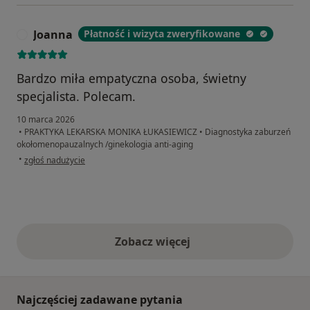
Joanna
Płatność i wizyta zweryfikowane
J
Bardzo miła empatyczna osoba, świetny
specjalista. Polecam.
10 marca 2026
•
PRAKTYKA LEKARSKA MONIKA ŁUKASIEWICZ
•
Diagnostyka zaburzeń
okołomenopauzalnych /ginekologia anti-aging
w opinii użytkownika Joanna
•
zgłoś nadużycie
Zobacz więcej
opinie powyżej
Najczęściej zadawane pytania