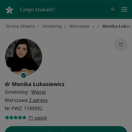
Me
Czego szukasz?
Strona Główna
Ginekolog
Warszawa
Monika Łukasi
Zmień miasto
dr
Monika Łukasiewicz
O specjalizacjach
Ginekolog
·
Więcej
Warszawa
2 adresy
Nr PWZ: 1749392
71 opinii