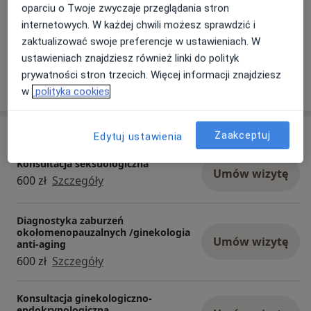
chirurg ogólny, lekarz chorób wewnętrznych,
31/03/2026
oparciu o Twoje zwyczaje przeglądania stron
lekarz rodzinny, hematolog, ultrasonografista,
internetowych. W każdej chwili możesz sprawdzić i
pediatra, ortopeda dziecięcy, endokrynolog,
zaktualizować swoje preferencje w ustawieniach. W
diabetolog, urolog, androlog, seksuolog i wielu
ustawieniach znajdziesz również linki do polityk
innych.
prywatności stron trzecich. Więcej informacji znajdziesz
w
polityka cookies
Usługi i ceny
Zaakceptuj
Edytuj ustawienia
Konsultacja seksuologiczna
Umów wizytę
600 zł
Szczegóły
Diagnostyka zaburzeń
okołomenopauzalnych /ginekologia
Umów wizytę
anti-aging
600 zł
Szczegóły
Konsultacja ginekologiczno-
endokrynologiczna