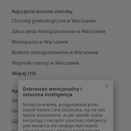
Więcej w kategorii: Ginekolodzy w pobliżu
Najczęście leczone choroby
Choroby ginekologiczne w Warszawie
Zaburzenia miesiączkowania w Warszawie
Menopauza w Warszawie
Bolesne miesiączkowanie w Warszawie
Mięśniaki macicy w Warszawie
Więcej (15)
Więcej w kategorii: Najczęście leczone chorob
Dobrostan emocjonalny i
Najpopularniejsze ubezpieczenia
sztuczna inteligencja
Ginekolodzy z Medicover w Warszawie
Niniejsza ankieta, przygotowana przez
zespół Patient Care Doctoralia, ma na celu
Ginekolodzy z Allianz w Warszawie
lepsze zrozumienie, w jaki sposób ludzie
korzystają z narzędzi sztucznej inteligencji
Ginekolodzy z INTER Polska w Warszawie
jako wsparcia dla swojego dobrostanu
emocjonalnego i zdrowia psychicznego.