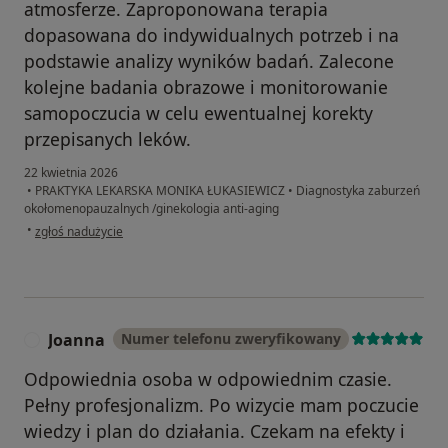
atmosferze. Zaproponowana terapia
dopasowana do indywidualnych potrzeb i na
podstawie analizy wyników badań. Zalecone
kolejne badania obrazowe i monitorowanie
samopoczucia w celu ewentualnej korekty
przepisanych leków.
22 kwietnia 2026
•
PRAKTYKA LEKARSKA MONIKA ŁUKASIEWICZ
•
Diagnostyka zaburzeń
okołomenopauzalnych /ginekologia anti-aging
w opinii użytkownika M.M-G.
•
zgłoś nadużycie
Joanna
Numer telefonu zweryfikowany
J
Odpowiednia osoba w odpowiednim czasie.
Pełny profesjonalizm. Po wizycie mam poczucie
wiedzy i plan do działania. Czekam na efekty i