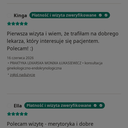
Kinga
Płatność i wizyta zweryfikowane
K
Pierwsza wizyta i wiem, że trafiłam na dobrego
lekarza, który interesuje się pacjentem.
Polecam! :)
16 czerwca 2026
•
PRAKTYKA LEKARSKA MONIKA ŁUKASIEWICZ
•
konsultacja
ginekologiczno-endokrynologiczna
w opinii użytkownika Kinga
•
zgłoś nadużycie
Ella
Płatność i wizyta zweryfikowane
E
Polecam wizytę - merytoryka i dobre