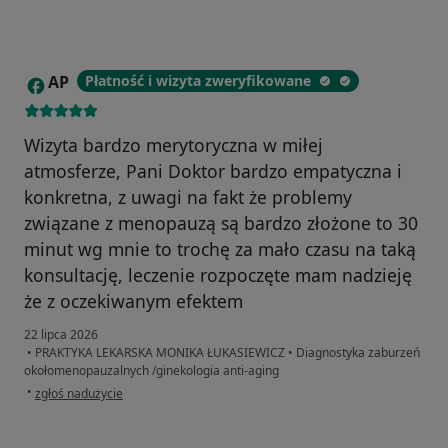
AP
Płatność i wizyta zweryfikowane
A
Wizyta bardzo merytoryczna w miłej
atmosferze, Pani Doktor bardzo empatyczna i
konkretna, z uwagi na fakt że problemy
związane z menopauzą są bardzo złożone to 30
minut wg mnie to trochę za mało czasu na taką
konsultację, leczenie rozpoczęte mam nadzieję
że z oczekiwanym efektem
22 lipca 2026
•
PRAKTYKA LEKARSKA MONIKA ŁUKASIEWICZ
•
Diagnostyka zaburzeń
okołomenopauzalnych /ginekologia anti-aging
w opinii użytkownika AP
•
zgłoś nadużycie