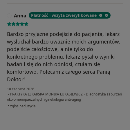
Anna
Płatność i wizyta zweryfikowane
A
Bardzo przyjazne podejście do pacjenta, lekarz
wysłuchał bardzo uważnie moich argumentów,
podejście całościowe, a nie tylko do
konkretnego problemu, lekarz pytał o wyniki
badań i się do nich odniósł, czułam się
komfortowo. Polecam z całego serca Panią
Doktor!
10 czerwca 2026
•
PRAKTYKA LEKARSKA MONIKA ŁUKASIEWICZ
•
Diagnostyka zaburzeń
okołomenopauzalnych /ginekologia anti-aging
w opinii użytkownika Anna
•
zgłoś nadużycie