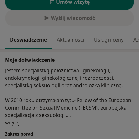
Umów wizytę
Wyślij wiadomość
Doświadczenie
Aktualności
Usługi i ceny
Ad
Moje doświadczenie
Jestem specjalistką położnictwa i ginekologii, ,
endokrynologii ginekologicznej i rozrodczości,
specjalistką seksuologii oraz androlożką kliniczną.
W 2010 roku otrzymałam tytuł Fellow of the European
Committee on Sexual Medicine (FECSM), europejska
specjalizacja z seksuologii.
O mnie
Pracuje w klinice leczenia niepłodności-Novum oraz w
więcej
Dębski Clinic. Zajmuję się diagnostyką i terapią par
Zakres porad
niepłodnych, prowadzeniem ciąży, terapią menopauzy