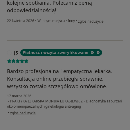
kolejne spotkania. Polecam z pełną
odpowiedzialnością!
w opinii użytkownika Joanna
22 kwietnia 2026
•
W innym miejscu
•
Inny
•
zgłoś nadużycie
JS
Płatność i wizyta zweryfikowane
J
Bardzo profesjonalna i empatyczna lekarka.
Konsultacja online przebiegła sprawnie,
wszystko zostało szczegółowo omówione.
17 marca 2026
•
PRAKTYKA LEKARSKA MONIKA ŁUKASIEWICZ
•
Diagnostyka zaburzeń
okołomenopauzalnych /ginekologia anti-aging
w opinii użytkownika JS
•
zgłoś nadużycie