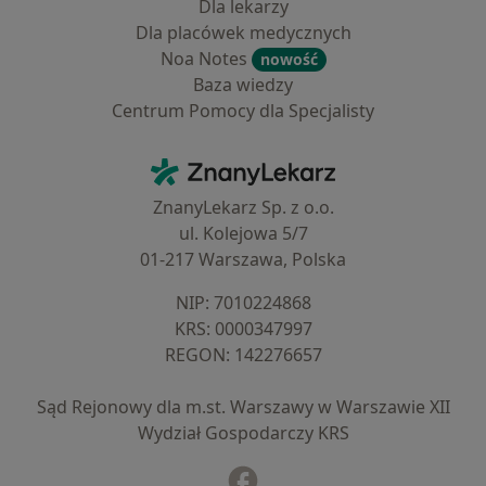
Dla lekarzy
Dla placówek medycznych
Noa Notes
nowość
Baza wiedzy
Centrum Pomocy dla Specjalisty
Kontakt
ZnanyLekarz - Strona główna
ZnanyLekarz Sp. z o.o.
ul. Kolejowa 5/7
01-217 Warszawa, Polska
NIP: ⁠7010224868
KRS: ⁠0000347997
REGON: ⁠142276657
Sąd Rejonowy dla m.st. Warszawy w Warszawie XII
Wydział Gospodarczy KRS
Facebook
otwiera się w nowej karcie