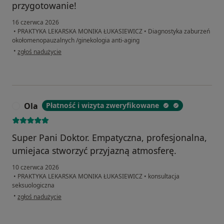
przygotowanie!
16 czerwca 2026
•
PRAKTYKA LEKARSKA MONIKA ŁUKASIEWICZ
•
Diagnostyka zaburzeń
okołomenopauzalnych /ginekologia anti-aging
w opinii użytkownika Ella
•
zgłoś nadużycie
Ola
Płatność i wizyta zweryfikowane
O
Super Pani Doktor. Empatyczna, profesjonalna,
umiejaca stworzyć przyjazną atmosferę.
10 czerwca 2026
•
PRAKTYKA LEKARSKA MONIKA ŁUKASIEWICZ
•
konsultacja
seksuologiczna
w opinii użytkownika Ola
•
zgłoś nadużycie