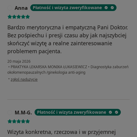
Anna
Płatność i wizyta zweryfikowane
A
Bardzo merytoryczna i empatyczną Pani Doktor.
Bez pośpiechu i presji czasu aby jak najszybciej
skończyć wizytę a realne zainteresowanie
problemem pacjenta.
20 maja 2026
•
PRAKTYKA LEKARSKA MONIKA ŁUKASIEWICZ
•
Diagnostyka zaburzeń
okołomenopauzalnych /ginekologia anti-aging
w opinii użytkownika Anna
•
zgłoś nadużycie
M.M-G.
Płatność i wizyta zweryfikowane
M
Wizyta konkretna, rzeczowa i w przyjemnej