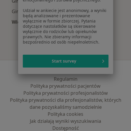
Ginekolodzy z Signal Iduna w Warszawie
Udział w ankiecie jest anonimowy, a wyniki
Ginekolodzy z Compensa w Warszawie
będą analizowane i prezentowane
wyłącznie w formie zbiorczej. Pytania
Więcej (14)
dotyczące nastolatków są skierowane
Więcej w kategorii: Najpopularniejsze ubezpi
wyłącznie do rodziców lub opiekunów
prawnych. Nie zbieramy informacji
bezpośrednio od osób niepełnoletnich.
Start survey
Serwis
Regulamin
Polityka prywatności pacjentów
Polityka prywatności profesjonalistów
Polityka prywatności dla profesjonalistów, których
dane pozyskaliśmy samodzielnie
Polityka cookies
Jak działają wyniki wyszukiwania
Dostępność