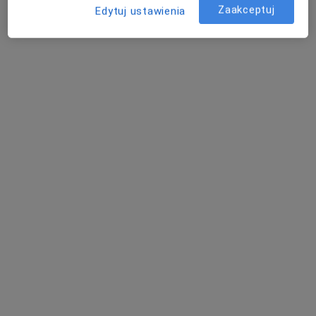
Zaakceptuj
Edytuj ustawienia
dr n. med. Artur Stefanowicz
·
Więcej
Ginekolog, Ginekolog onkologiczny
195 opinii
Kobielska 6 lok. uż. 4, Warszawa
•
Mapa
Ginecard Centrum Medyczne (dawniej Adad)
Konsultacja ginekologiczna
350 zł
Specjalista nie oferuje umawiania online pod tym adresem.
Poproś o wizytę