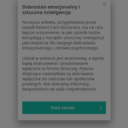
Dobrostan emocjonalny i
Ginekolodzy w Pruszkowie
sztuczna inteligencja
Ginekolodzy w Piasecznie
Niniejsza ankieta, przygotowana przez
zespół Patient Care Doctoralia, ma na celu
Ginekolodzy w Mińsku Mazowieckim
lepsze zrozumienie, w jaki sposób ludzie
korzystają z narzędzi sztucznej inteligencji
Więcej (14)
jako wsparcia dla swojego dobrostanu
Więcej w kategorii: W pobliżu Ząbek
emocjonalnego i zdrowia psychicznego.
Najczęstsze schorzenia
Udział w ankiecie jest anonimowy, a wyniki
będą analizowane i prezentowane
Bolesne miesiączkowanie Ząbki
wyłącznie w formie zbiorczej. Pytania
dotyczące nastolatków są skierowane
Choroby ginekologiczne Ząbki
wyłącznie do rodziców lub opiekunów
prawnych. Nie zbieramy informacji
Zaburzenia miesiączkowania Ząbki
bezpośrednio od osób niepełnoletnich.
Zespół policystycznych jajników (PCOS / PMOS)
Ząbki
Start survey
Menopauza Ząbki
Więcej (15)