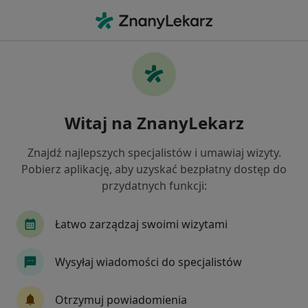
Me
Ginekolog • Ząbki, mazowieckie
Filtry
Ubezpieczenie
Mapa
Polecani ginekolodzy w Ząbkach
Witaj na ZnanyLekarz
Jak działają wyniki wyszukiwania
Znajdź najlepszych specjalistów i umawiaj wizyty.
Pobierz aplikację, aby uzyskać bezpłatny dostęp do
Wybierz swoje ubezpieczenie
przydatnych funkcji:
NFZ
Allianz
Compensa
Enel-med
Łatwo zarządzaj swoimi wizytami
Wysyłaj wiadomości do specjalistów
Otrzymuj powiadomienia