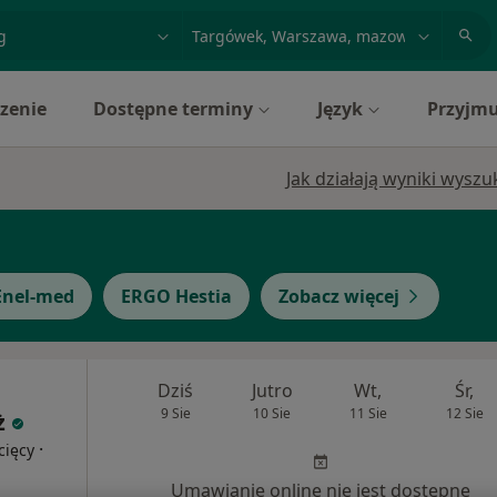
acja, badanie lub nazwisko
miasto lub dzielnica
zenie
Dostępne terminy
Język
Przyjmu
Jak działają wyniki wysz
Enel-med
ERGO Hestia
Zobacz więcej
Dziś
Jutro
Wt,
Śr,
9 Sie
10 Sie
11 Sie
12 Sie
ż
·
cięcy
Umawianie online nie jest dostępne