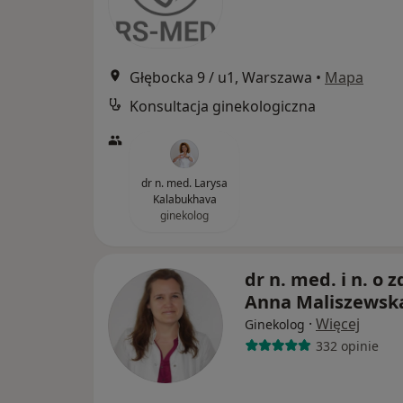
Głębocka 9 / u1, Warszawa
•
Mapa
Konsultacja ginekologiczna
dr n. med. Larysa
Kalabukhava
ginekolog
dr n. med. i n. o z
Anna Maliszewsk
·
Więcej
Ginekolog
332 opinie