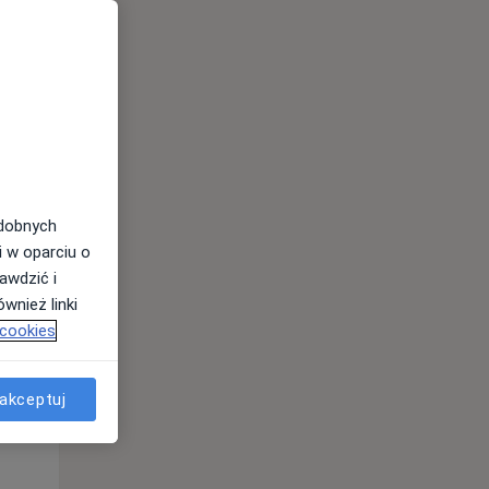
odobnych
Czw,
Pt,
Sob,
i w oparciu o
13 Sie
14 Sie
15 Sie
awdzić i
wnież linki
 cookies
akceptuj