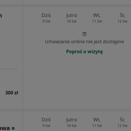
h
Dziś
Jutro
Wt,
Śr,
9 Sie
10 Sie
11 Sie
12 Sie
Umawianie online nie jest dostępne
Poproś o wizytę
300 zł
Dziś
Jutro
Wt,
Śr,
9 Sie
10 Sie
11 Sie
12 Sie
kowa