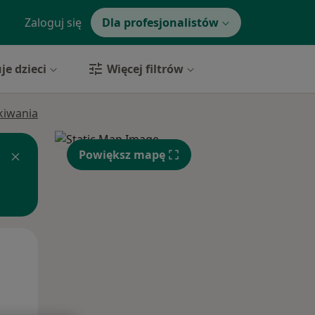
Zaloguj się
Dla profesjonalistów
je dzieci
Więcej filtrów
ukiwania
Powiększ mapę
Czw,
Pt,
Sob,
13 Sie
14 Sie
15 Sie