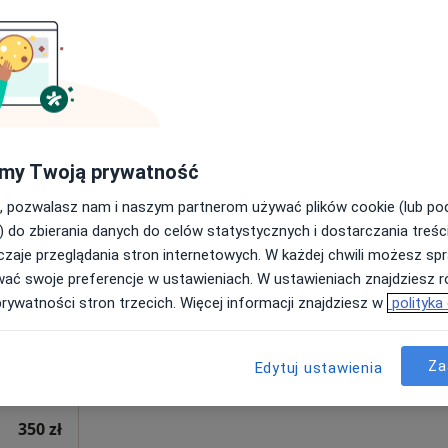
Poproś o wizytę
300 zł
my Twoją prywatność
, pozwalasz nam i naszym partnerom używać plików cookie (lub p
Dziś
Jutro
Wt,
Śr,
) do zbierania danych do celów statystycznych i dostarczania treśc
9 Sie
10 Sie
11 Sie
12 Sie
zaje przeglądania stron internetowych. W każdej chwili możesz spr
cięcy,
wać swoje preferencje w ustawieniach. W ustawieniach znajdziesz ró
i
Umawianie online nie jest dostępne
prywatności stron trzecich. Więcej informacji znajdziesz w
polityka
ęcej
Poproś o wizytę
Za
Edytuj ustawienia
•
Mapa
350 zł