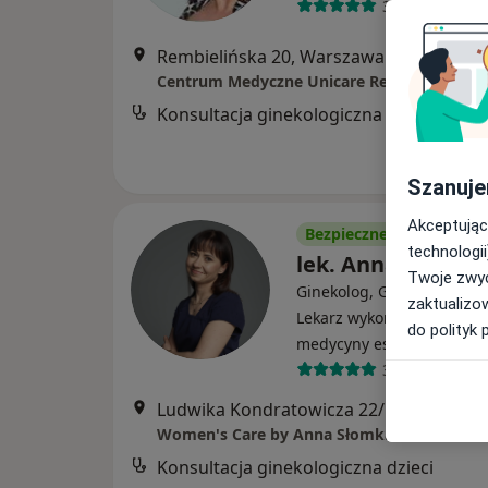
358 opinii
Rembielińska 20, Warszawa
•
Mapa
Centrum Medyczne Unicare Rembielińska
Konsultacja ginekologiczna
Szanuje
Akceptując
Bezpieczne płatności
technologii
lek. Anna Słomka
Twoje zwyc
Ginekolog, Ginekolog dzie
zaktualizo
Lekarz wykonujący zabieg
do polityk 
·
Wi
medycyny estetycznej
339 opinii
Ludwika Kondratowicza 22/5, Warszawa
Women's Care by Anna Słomka
Konsultacja ginekologiczna dzieci