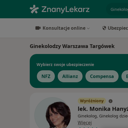
specjaliz
Konsultacje online
Ubezpiec
Ginekolodzy Warszawa Targówek
Wybierz swoje ubezpieczenie
NFZ
Allianz
Compensa
Wyróżniony
lek. Monika Hany
Ginekolog, Ginekolog dzie
Więcej