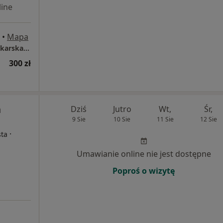
ine
•
Mapa
Women's Care by Anna Słomka Praktyka Lekarska Anna Maliszewska
300 zł
n
Dziś
Jutro
Wt,
Śr,
9 Sie
10 Sie
11 Sie
12 Sie
·
sta
Umawianie online nie jest dostępne
Poproś o wizytę