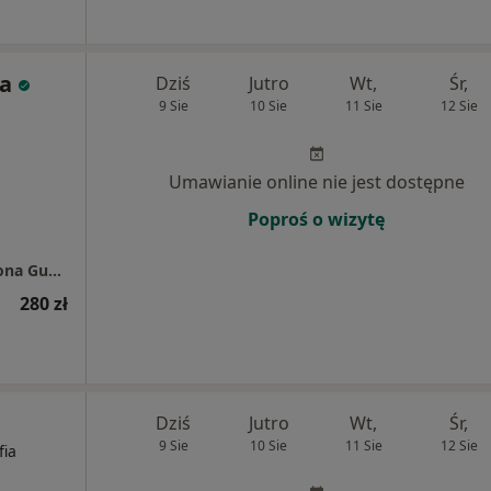
ka
Dziś
Jutro
Wt,
Śr,
9 Sie
10 Sie
11 Sie
12 Sie
Umawianie online nie jest dostępne
Poproś o wizytę
Gabinet Ginekologiczny Bolesławicka lek. Ilona Guzicka
280 zł
Dziś
Jutro
Wt,
Śr,
9 Sie
10 Sie
11 Sie
12 Sie
fia