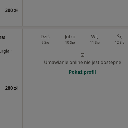
300 zł
ne
Dziś
Jutro
Wt,
Śr,
9 Sie
10 Sie
11 Sie
12 Sie
·
urgia
Umawianie online nie jest dostępne
Pokaż profil
280 zł