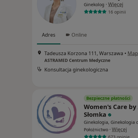
·
Więcej
Ginekolog
16 opinii
Adres
Online
Tadeusza Korzona 111, Warszawa
•
Map
ASTRAMED Centrum Medyczne
Konsultacja ginekologiczna
Bezpieczne płatności
Women's Care by
Słomka
Ginekologia, Ginekologia d
·
Więcej
Położnictwo
673 opinie