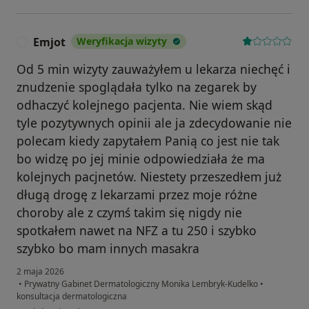
Emjot
Weryfikacja wizyty
E
Od 5 min wizyty zauważyłem u lekarza niechęć i
znudzenie spoglądała tylko na zegarek by
odhaczyć kolejnego pacjenta. Nie wiem skąd
tyle pozytywnych opinii ale ja zdecydowanie nie
polecam kiedy zapytałem Panią co jest nie tak
bo widzę po jej minie odpowiedziała że ma
kolejnych pacjnetów. Niestety przeszedłem już
długą drogę z lekarzami przez moje różne
choroby ale z czymś takim się nigdy nie
spotkałem nawet na NFZ a tu 250 i szybko
szybko bo mam innych masakra
2 maja 2026
•
Prywatny Gabinet Dermatologiczny Monika Lembryk-Kudelko
•
konsultacja dermatologiczna
w opinii użytkownika Emjot