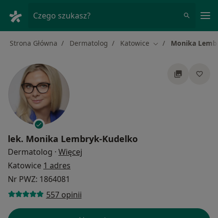
Me
Czego szukasz?
Strona Główna
Dermatolog
Katowice
Monika Lemb
Zmień miasto
lek.
Monika Lembryk-Kudelko
O specjalizacjach
Dermatolog
·
Więcej
Katowice
1 adres
Nr PWZ: 1864081
557 opinii