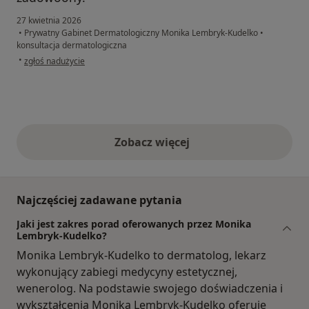
27 kwietnia 2026
•
Prywatny Gabinet Dermatologiczny Monika Lembryk-Kudelko
•
konsultacja dermatologiczna
w opinii użytkownika Jerzy
•
zgłoś nadużycie
Zobacz więcej
opinie powyżej
Najczęściej zadawane pytania
Jaki jest zakres porad oferowanych przez Monika
Lembryk-Kudelko?
Monika Lembryk-Kudelko to dermatolog, lekarz
wykonujący zabiegi medycyny estetycznej,
wenerolog. Na podstawie swojego doświadczenia i
wykształcenia Monika Lembryk-Kudelko oferuje