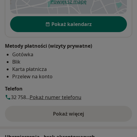
Powiększ mapę
otwiera się w nowej karcie
Dostępność
Pokaż kalendarz
Metody płatności (wizyty prywatne)
Gotówka
Blik
Karta płatnicza
Przelew na konto
Telefon
32 758...
Pokaż numer telefonu
Pokaż więcej
o adresie
Ubezpieczenia - brak akceptowanych