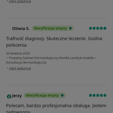
•
zgłoś nadużycie
Oliwia S.
Weryfikacja wizyty
O
Trafność diagnozy. Skuteczne leczenie. Godna
polecenia.
30 kwietnia 2026
•
Prywatny Gabinet Dermatologiczny Monika Lembryk-Kudelko
•
konsultacja dermatologiczna
w opinii użytkownika Oliwia S.
•
zgłoś nadużycie
Jerzy
Weryfikacja wizyty
J
Polecam, bardzo profesjonalna obsługa. Jestem
zadowoony.