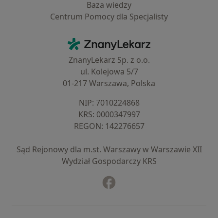
Baza wiedzy
Centrum Pomocy dla Specjalisty
Kontakt
ZnanyLekarz - Strona główna
ZnanyLekarz Sp. z o.o.
ul. Kolejowa 5/7
01-217 Warszawa, Polska
NIP: ⁠7010224868
KRS: ⁠0000347997
REGON: ⁠142276657
Sąd Rejonowy dla m.st. Warszawy w Warszawie XII
Wydział Gospodarczy KRS
Facebook
otwiera się w nowej karcie