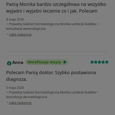
Panią Monika bardzo szczegółowa na wszystko
wyjaśni i wyjaśni leczenie co i jak. Polecam
8 maja 2026
•
Prywatny Gabinet Dermatologiczny Monika Lembryk-Kudelko
•
konsultacja wenerologiczna
w opinii użytkownika Łukasz K
•
zgłoś nadużycie
Anna
Weryfikacja wizyty
A
Polecam Panią doktor. Szybko postawiona
diagnoza.
5 maja 2026
•
Prywatny Gabinet Dermatologiczny Monika Lembryk-Kudelko
•
konsultacja dermatologiczna
w opinii użytkownika Anna
•
zgłoś nadużycie