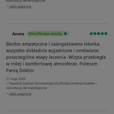
konsultacja wenerologiczna
w opinii użytkownika DOMINIK
•
zgłoś nadużycie
Aneta
Weryfikacja wizyty
A
Bardzo empatyczna i zaangażowana lekarka,
wszystko dokładnie wyjaśnione i omówione
poszczególne etapy leczenia. Wizyta przebiegła
w miłej i komfortowej atmosferze. Polecam
Panią Doktor.
21 maja 2026
•
Prywatny Gabinet Dermatologiczny Monika Lembryk-Kudelko
•
konsultacja dermatologiczna
w opinii użytkownika Aneta
•
zgłoś nadużycie