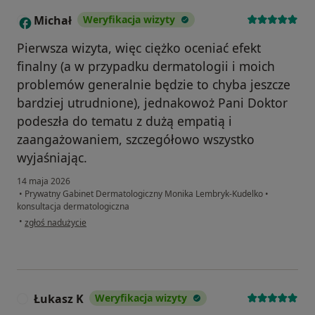
Michał
Weryfikacja wizyty
M
Pierwsza wizyta, więc ciężko oceniać efekt
finalny (a w przypadku dermatologii i moich
problemów generalnie będzie to chyba jeszcze
bardziej utrudnione), jednakowoż Pani Doktor
podeszła do tematu z dużą empatią i
zaangażowaniem, szczegółowo wszystko
wyjaśniając.
14 maja 2026
•
Prywatny Gabinet Dermatologiczny Monika Lembryk-Kudelko
•
konsultacja dermatologiczna
w opinii użytkownika Michał
•
zgłoś nadużycie
Łukasz K
Weryfikacja wizyty
Ł