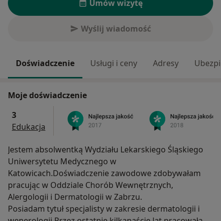
Umów wizytę
Wyślij wiadomość
Doświadczenie
Usługi i ceny
Adresy
Ubezpi
Moje doświadczenie
3
Edukacja
Jestem absolwentką Wydziału Lekarskiego Śląskiego
Uniwersytetu Medycznego w
Katowicach.Doświadczenie zawodowe zdobywałam
pracując w Oddziale Chorób Wewnętrznych,
Alergologii i Dermatologii w Zabrzu.
Posiadam tytuł specjalisty w zakresie dermatologii i
wenerologii.Przez ostatnie kilkanaście lat pracowałam