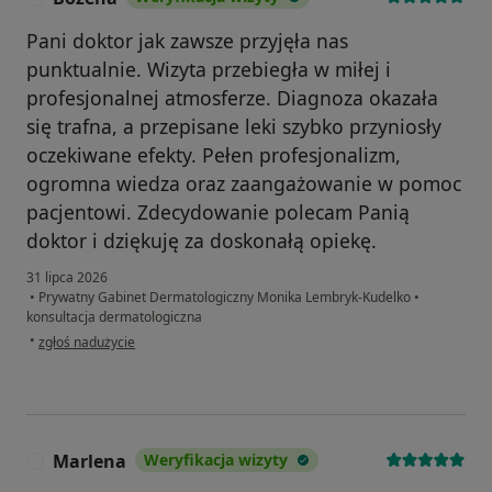
Pani doktor jak zawsze przyjęła nas
punktualnie. Wizyta przebiegła w miłej i
profesjonalnej atmosferze. Diagnoza okazała
się trafna, a przepisane leki szybko przyniosły
oczekiwane efekty. Pełen profesjonalizm,
ogromna wiedza oraz zaangażowanie w pomoc
pacjentowi. Zdecydowanie polecam Panią
doktor i dziękuję za doskonałą opiekę.
31 lipca 2026
•
Prywatny Gabinet Dermatologiczny Monika Lembryk-Kudelko
•
konsultacja dermatologiczna
w opinii użytkownika Bożena
•
zgłoś nadużycie
Marlena
Weryfikacja wizyty
M