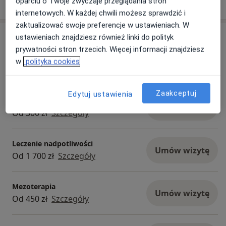
oparciu o Twoje zwyczaje przeglądania stron
o doświadczeniu
Dermatologia i wenerologia
internetowych. W każdej chwili możesz sprawdzić i
zaktualizować swoje preferencje w ustawieniach. W
Usługi i ceny
ustawieniach znajdziesz również linki do polityk
prywatności stron trzecich. Więcej informacji znajdziesz
Konsultacja dermatologiczna
w
polityka cookies
Umów wizytę
Od 250 zł
Szczegóły
Zaakceptuj
Edytuj ustawienia
Peeling medyczny
Umów wizytę
Od 300 zł
Szczegóły
Leczenie nadpotliwości
Umów wizytę
Od 1 700 zł
Szczegóły
Mezoterapia
Umów wizytę
Od 450 zł
Szczegóły