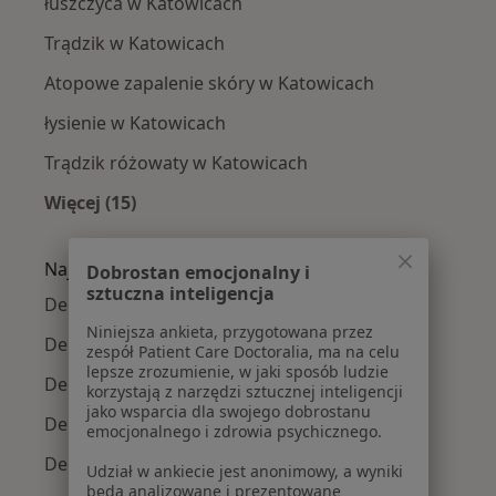
łuszczyca w Katowicach
Trądzik w Katowicach
Atopowe zapalenie skóry w Katowicach
łysienie w Katowicach
Trądzik różowaty w Katowicach
Więcej (15)
Więcej w kategorii: Najczęście leczone chorob
Najpopularniejsze ubezpieczenia
Dobrostan emocjonalny i
sztuczna inteligencja
Dermatolodzy z Allianz w Katowicach
Niniejsza ankieta, przygotowana przez
Dermatolodzy z POLMED w Katowicach
zespół Patient Care Doctoralia, ma na celu
lepsze zrozumienie, w jaki sposób ludzie
Dermatolodzy z Signal Iduna w Katowicach
korzystają z narzędzi sztucznej inteligencji
jako wsparcia dla swojego dobrostanu
Dermatolodzy z NFZ w Katowicach
emocjonalnego i zdrowia psychicznego.
Dermatolodzy z Medica Polska w Katowicach
Udział w ankiecie jest anonimowy, a wyniki
będą analizowane i prezentowane