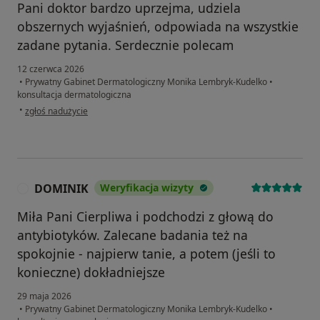
Pani doktor bardzo uprzejma, udziela
obszernych wyjaśnień, odpowiada na wszystkie
zadane pytania. Serdecznie polecam
12 czerwca 2026
•
Prywatny Gabinet Dermatologiczny Monika Lembryk-Kudelko
•
konsultacja dermatologiczna
w opinii użytkownika Marlena
•
zgłoś nadużycie
DOMINIK
Weryfikacja wizyty
D
Miła Pani Cierpliwa i podchodzi z głową do
antybiotyków. Zalecane badania też na
spokojnie - najpierw tanie, a potem (jeśli to
konieczne) dokładniejsze
29 maja 2026
•
Prywatny Gabinet Dermatologiczny Monika Lembryk-Kudelko
•