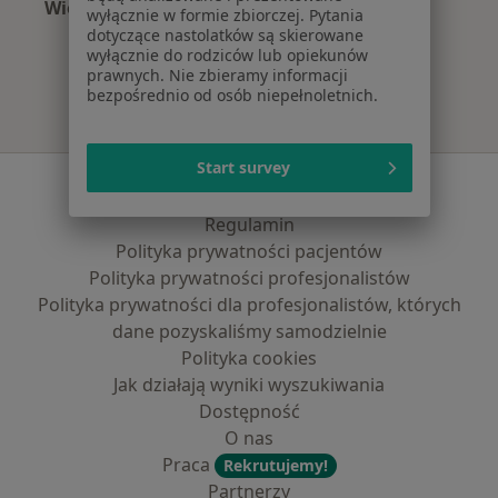
Więcej (13)
wyłącznie w formie zbiorczej. Pytania
Więcej w kategorii: Najpopularniejsze ubezpi
dotyczące nastolatków są skierowane
wyłącznie do rodziców lub opiekunów
prawnych. Nie zbieramy informacji
bezpośrednio od osób niepełnoletnich.
Start survey
Serwis
Regulamin
Polityka prywatności pacjentów
Polityka prywatności profesjonalistów
Polityka prywatności dla profesjonalistów, których
dane pozyskaliśmy samodzielnie
Polityka cookies
Jak działają wyniki wyszukiwania
Dostępność
O nas
Praca
Rekrutujemy!
Partnerzy