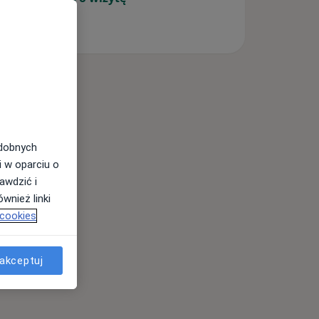
odobnych
i w oparciu o
awdzić i
wnież linki
 cookies
akceptuj