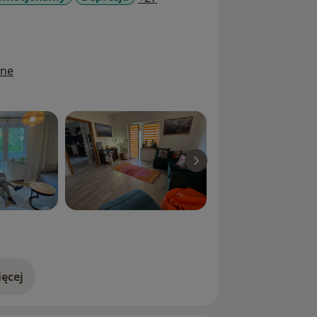
ine
ęcej
doświadczeniu