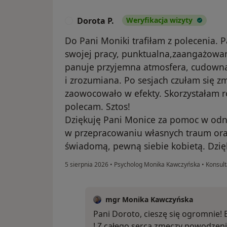
Dorota P.
Weryfikacja wizyty
D
Do Pani Moniki trafiłam z polecenia. P
swojej pracy, punktualna,zaangażowan
panuje przyjemna atmosfera, cudowna 
i zrozumiana. Po sesjach czułam się 
zaowocowało w efekty. Skorzystałam ró
polecam. Sztos!
Dziękuję Pani Monice za pomoc w odna
w przepracowaniu własnych traum ora
świadomą, pewną siebie kobietą. Dzię
5 sierpnia 2026
•
Psycholog Monika Kawczyńska
•
Konsult
mgr Monika Kawczyńska
Pani Doroto, cieszę się ogromnie! 
! Z całego serca zmęczy powodzeni