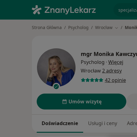
specjaliz
Strona Główna
Psycholog
Wrocław
Moni
Zmień mia
mgr
Monika Kawczy
O spec
Psycholog
·
Więcej
Wrocław
2 adresy
42 opinie
Umów wizytę
Doświadczenie
Usługi i ceny
Adr