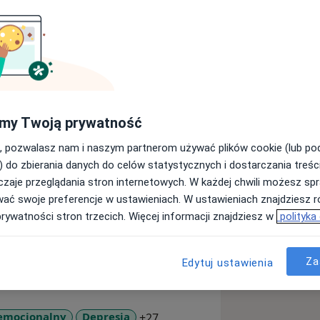
Jestem psychologiem,
cym w nurcie integratywnym i
onal Coaching Federation). Mam
Skutecznie pomagam wyjść z trudnych
 młodzieży, stosując narzędzia
my Twoją prywatność
az Terapii Skoncentrowanej na
tów i ich rodziny. Pomagam wyjść z
, pozwalasz nam i naszym partnerom używać plików cookie (lub p
palenia zawodowego czy chronicznego
) do zbierania danych do celów statystycznych i dostarczania treśc
tową Organizację Zdrowia (WHO),
zaje przeglądania stron internetowych. W każdej chwili możesz spr
e (APA) oraz National Institute for
wać swoje preferencje w ustawieniach. W ustawieniach znajdziesz ró
: EMDR (Eye Movement Desensitization
prywatności stron trzecich. Więcej informacji znajdziesz w
polityka
rótkoterminową, czy Terapię BEPP
hotherapy).
Za
Edytuj ustawienia
a11y_sr_more_diseases
 emocjonalny
Depresja
+27