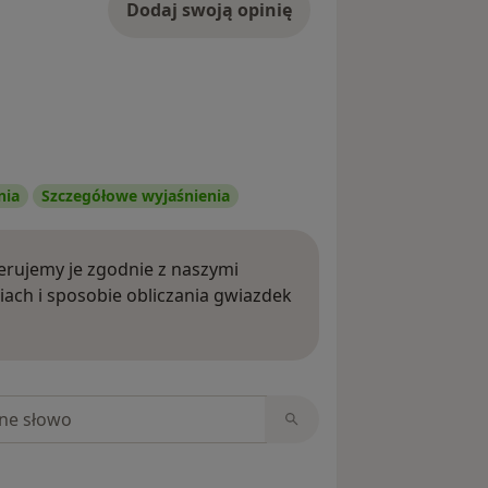
Dodaj swoją opinię
nia
Szczegółowe wyjaśnienia
rujemy je zgodnie z naszymi
iach i sposobie obliczania gwiazdek
ięcej o opiniach
niach