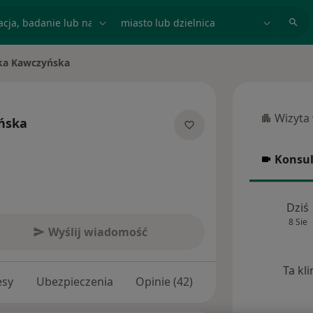
acja, badanie lub nazwisko
miasto lub dzielnica
ka Kawczyńska
sto
Wizyta
ńska
Wizyta w
jalizacjach
Konsul
Konsulta
Dziś
8 Sie
Wyślij wiadomość
Ta kl
esy
Ubezpieczenia
Opinie (42)