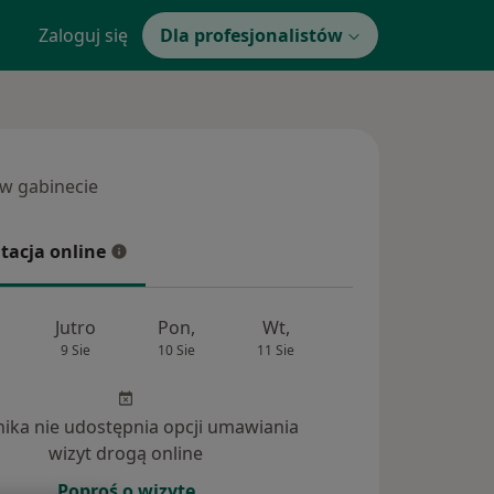
Zaloguj się
Dla profesjonalistów
 w gabinecie
 gabinecie
tacja online
cja online
Jutro
Pon,
Wt,
Śr,
Czw
9 Sie
10 Sie
11 Sie
12 Sie
13 Si
inika nie udostępnia opcji umawiania
wizyt drogą online
Poproś o wizytę