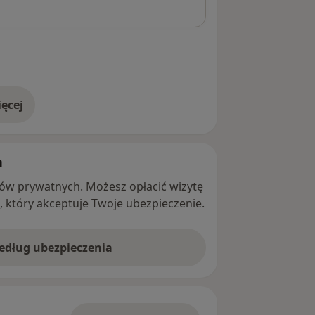
ęcej
adresie
h
ntów prywatnych. Możesz opłacić wizytę
ę, który akceptuje Twoje ubezpieczenie.
według ubezpieczenia