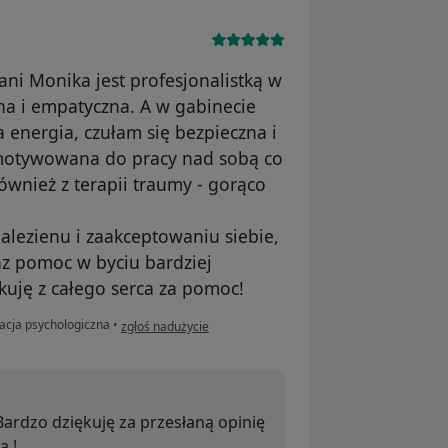
ani Monika jest profesjonalistką w
a i empatyczna. A w gabinecie
energia, czułam się bezpieczna i
zmotywowana do pracy nad sobą co
wnież z terapii traumy - gorąco
lezienu i zaakceptowaniu siebie,
z pomoc w byciu bardziej
kuję z całego serca za pomoc!
w opinii użytkownika Dorota P.
acja psychologiczna
•
zgłoś nadużycie
Bardzo dziękuję za przesłaną opinię
a !