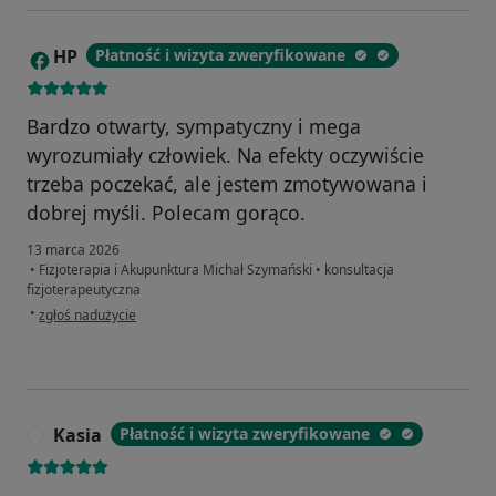
HP
Płatność i wizyta zweryfikowane
H
Bardzo otwarty, sympatyczny i mega
wyrozumiały człowiek. Na efekty oczywiście
trzeba poczekać, ale jestem zmotywowana i
dobrej myśli. Polecam gorąco.
13 marca 2026
•
Fizjoterapia i Akupunktura Michał Szymański
•
konsultacja
fizjoterapeutyczna
w opinii użytkownika HP
•
zgłoś nadużycie
Kasia
Płatność i wizyta zweryfikowane
K