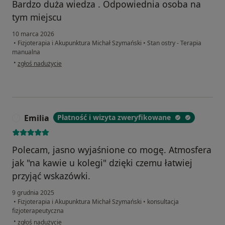
Bardzo duża wiedza . Odpowiednia osoba na
tym miejscu
10 marca 2026
•
Fizjoterapia i Akupunktura Michał Szymański
•
Stan ostry - Terapia
manualna
w opinii użytkownika Kasia
•
zgłoś nadużycie
Emilia
Płatność i wizyta zweryfikowane
E
Polecam, jasno wyjaśnione co mogę. Atmosfera
jak "na kawie u kolegi" dzięki czemu łatwiej
przyjąć wskazówki.
9 grudnia 2025
•
Fizjoterapia i Akupunktura Michał Szymański
•
konsultacja
fizjoterapeutyczna
w opinii użytkownika Emilia
•
zgłoś nadużycie