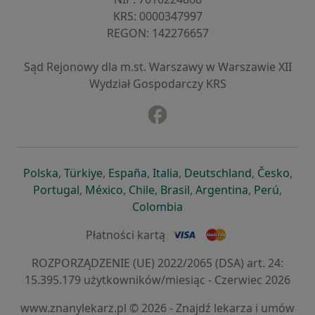
KRS: ⁠0000347997
REGON: ⁠142276657
Sąd Rejonowy dla m.st. Warszawy w Warszawie XII
Wydział Gospodarczy KRS
Facebook
otwiera się w nowej karcie
otwiera się w nowej karcie
otwiera się w nowej karcie
otwiera się w nowej karcie
otwiera się w nowej karci
otwiera się
otwi
Polska
,
Türkiye
,
España
,
Italia
,
Deutschland
,
Česko
,
otwiera się w nowej karcie
otwiera się w nowej karcie
otwiera się w nowej karcie
otwiera się w nowej kar
otwiera się 
otwier
Portugal
,
México
,
Chile
,
Brasil
,
Argentina
,
Perú
,
otwiera się w nowej karc
Colombia
Płatności kartą
ROZPORZĄDZENIE (UE) 2022/2065 (DSA) art. 24:
15.395.179 użytkowników/miesiąc - Czerwiec 2026
www.znanylekarz.pl © 2026 - Znajdź lekarza i umów