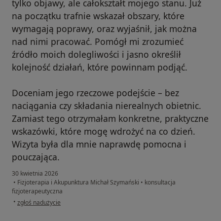
tylko objawy, ale całokształt mojego stanu. Już
na początku trafnie wskazał obszary, które
wymagają poprawy, oraz wyjaśnił, jak można
nad nimi pracować. Pomógł mi zrozumieć
źródło moich dolegliwości i jasno określił
kolejność działań, które powinnam podjąć.
Doceniam jego rzeczowe podejście – bez
naciągania czy składania nierealnych obietnic.
Zamiast tego otrzymałam konkretne, praktyczne
wskazówki, które mogę wdrożyć na co dzień.
Wizyta była dla mnie naprawdę pomocna i
pouczająca.
30 kwietnia 2026
•
Fizjoterapia i Akupunktura Michał Szymański
•
konsultacja
fizjoterapeutyczna
w opinii użytkownika Lina
•
zgłoś nadużycie