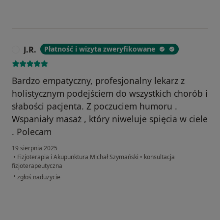
J.R.
Płatność i wizyta zweryfikowane
J
Bardzo empatyczny, profesjonalny lekarz z
holistycznym podejściem do wszystkich chorób i
słabości pacjenta. Z poczuciem humoru .
Wspaniały masaż , który niweluje spięcia w ciele
. Polecam
19 sierpnia 2025
•
Fizjoterapia i Akupunktura Michał Szymański
•
konsultacja
fizjoterapeutyczna
w opinii użytkownika J.R.
•
zgłoś nadużycie