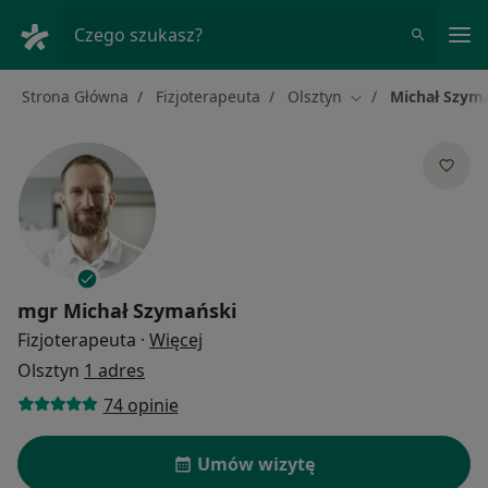
Me
Czego szukasz?
Strona Główna
Fizjoterapeuta
Olsztyn
Michał Szym
Zmień miasto
mgr
Michał Szymański
O specjalizacjach
Fizjoterapeuta
·
Więcej
Olsztyn
1 adres
74 opinie
Umów wizytę