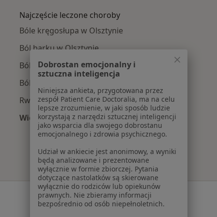
Najczęście leczone choroby
Bóle kręgosłupa w Olsztynie
Ból barku w Olsztynie
Dobrostan emocjonalny i
Ból kolana w Olsztynie
sztuczna inteligencja
Ból biodra w Olsztynie
Niniejsza ankieta, przygotowana przez
zespół Patient Care Doctoralia, ma na celu
Rwa kulszowa w Olsztynie
lepsze zrozumienie, w jaki sposób ludzie
korzystają z narzędzi sztucznej inteligencji
Więcej (15)
jako wsparcia dla swojego dobrostanu
Więcej w kategorii: Najczęście leczone chorob
emocjonalnego i zdrowia psychicznego.
Udział w ankiecie jest anonimowy, a wyniki
będą analizowane i prezentowane
wyłącznie w formie zbiorczej. Pytania
dotyczące nastolatków są skierowane
wyłącznie do rodziców lub opiekunów
Serwis
prawnych. Nie zbieramy informacji
bezpośrednio od osób niepełnoletnich.
Regulamin