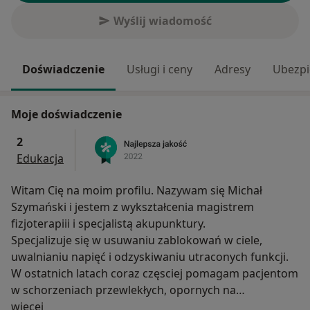
Wyślij wiadomość
Doświadczenie
Usługi i ceny
Adresy
Ubezpi
Moje doświadczenie
2
Edukacja
Witam Cię na moim profilu. Nazywam się Michał
Szymański i jestem z wykształcenia magistrem
fizjoterapiii i specjalistą akupunktury.
Specjalizuje się w usuwaniu zablokowań w ciele,
uwalnianiu napięć i odzyskiwaniu utraconych funkcji.
W ostatnich latach coraz częsciej pomagam pacjentom
w schorzeniach przewlekłych, opornych na
O mnie
dotychczasowe formy terapii.
więcej