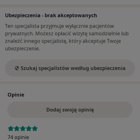
wykładach i szkoleniach specjalistycznych, które
prowadzę.
Ubezpieczenia - brak akceptowanych
Moje doświadczenie pozwala mi pomagać pacjentom,
Ten specjalista przyjmuje wyłącznie pacjentów
zarówno w stanach ostrych i przewlekłych związanych
prywatnych. Możesz opłacić wizytę samodzielnie lub
z dolegliwościami bólowymi, jak i tym którzy cierpią z
znaleźć innego specjalistę, który akceptuje Twoje
powodu dysfunkcji narządów wewnętrznych , depresji
ubezpieczenie.
, wyczerpania , problemów trawiennych, czy innych
dolegliwości układowych.
Szukaj specjalistów według ubezpieczenia
MS
Opinie
Dodaj swoją opinię
74 opinie