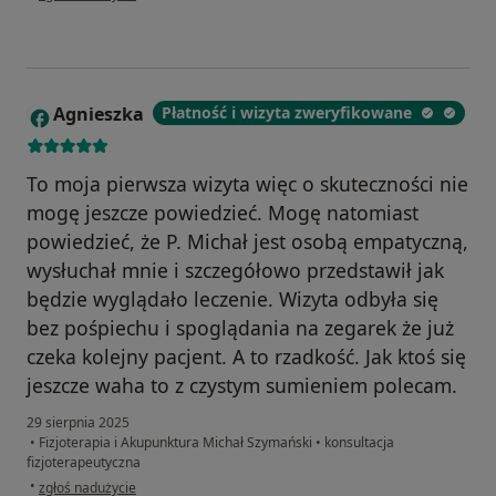
Agnieszka
Płatność i wizyta zweryfikowane
A
To moja pierwsza wizyta więc o skuteczności nie
mogę jeszcze powiedzieć. Mogę natomiast
powiedzieć, że P. Michał jest osobą empatyczną,
wysłuchał mnie i szczegółowo przedstawił jak
będzie wyglądało leczenie. Wizyta odbyła się
bez pośpiechu i spoglądania na zegarek że już
czeka kolejny pacjent. A to rzadkość. Jak ktoś się
jeszcze waha to z czystym sumieniem polecam.
29 sierpnia 2025
•
Fizjoterapia i Akupunktura Michał Szymański
•
konsultacja
fizjoterapeutyczna
w opinii użytkownika Agnieszka
•
zgłoś nadużycie