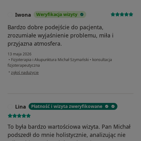
Iwona
Weryfikacja wizyty
I
Bardzo dobre podejście do pacjenta,
zrozumiałe wyjaśnienie problemu, miła i
przyjazna atmosfera.
13 maja 2026
•
Fizjoterapia i Akupunktura Michał Szymański
•
konsultacja
fizjoterapeutyczna
w opinii użytkownika Iwona
•
zgłoś nadużycie
Lina
Płatność i wizyta zweryfikowane
L
To była bardzo wartościowa wizyta. Pan Michał
podszedł do mnie holistycznie, analizując nie