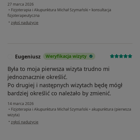
27 marca 2026
•
Fizjoterapia i Akupunktura Michał Szymański
•
konsultacja
fizjoterapeutyczna
w opinii użytkownika Dk
•
zgłoś nadużycie
Eugeniusz
Weryfikacja wizyty
E
Była to moja pierwsza wizyta trudno mi
jednoznacznie określić.
Po drugiej i następnych wizytach będę mógł
bardziej określić co należało by zmienić.
14 marca 2026
•
Fizjoterapia i Akupunktura Michał Szymański
•
akupunktura (pierwsza
wizyta)
w opinii użytkownika Eugeniusz
•
zgłoś nadużycie