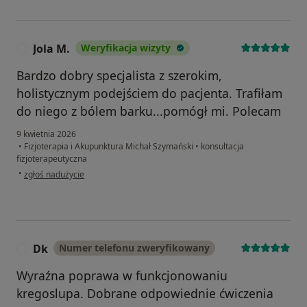
Jola M.
Weryfikacja wizyty
J
Bardzo dobry specjalista z szerokim,
holistycznym podejściem do pacjenta. Trafiłam
do niego z bólem barku...pomógł mi. Polecam
9 kwietnia 2026
•
Fizjoterapia i Akupunktura Michał Szymański
•
konsultacja
fizjoterapeutyczna
w opinii użytkownika Jola M.
•
zgłoś nadużycie
Dk
Numer telefonu zweryfikowany
D
Wyraźna poprawa w funkcjonowaniu
kregoslupa. Dobrane odpowiednie ćwiczenia