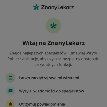
Me
Kontuzje Sportowe • Olsztyn, warmińsko-mazurskie
Filtry
• 1
Ubezpieczenie
Map
Kontuzje sportowe specjaliści w Olsztynie
Witaj na ZnanyLekarz
Jak działają wyniki wyszukiwania
Znajdź najlepszych specjalistów i umawiaj wizyty.
Pobierz aplikację, aby uzyskać bezpłatny dostęp do
Jakiego specjalisty szukasz?
przydatnych funkcji:
Fizjoterapeuta
Ortopeda
Chirurg
Ane
Łatwo zarządzaj swoimi wizytami
Wysyłaj wiadomości do specjalistów
Otrzymuj powiadomienia