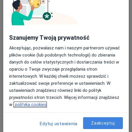
Szanujemy Twoją prywatność
lek. Marek Szwabowicz
Akceptując, pozwalasz nam i naszym partnerom używać
·
Więcej
Ortopeda
plików cookie (lub podobnych technologii) do zbierania
146 opinii
danych do celów statystycznych i dostarczania treści w
oparciu o Twoje zwyczaje przeglądania stron
Leśna 14 lok. 2H, Olsztyn
•
Mapa
internetowych. W każdej chwili możesz sprawdzić i
Praktyka Ortopedyczna Marek Szwabowicz
zaktualizować swoje preferencje w ustawieniach. W
Konsultacja ortopedyczna
300 zł
ustawieniach znajdziesz również linki do polityk
Specjalista nie oferuje umawiania online pod tym adresem.
prywatności stron trzecich. Więcej informacji znajdziesz
w
polityka cookies
Poproś o wizytę
Zaakceptuj
Edytuj ustawienia