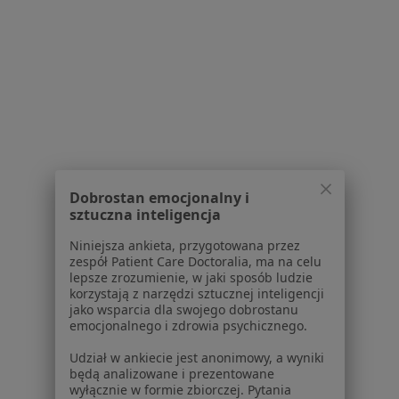
1
2
3
Powiązane wyszukiwania
W pobliżu Olsztyna
Kontuzje sportowe w Ostródzie
Kontuzje sportowe w Szczytnie
Dobrostan emocjonalny i
Kontuzje sportowe w Lidzbarku Warmińskim
sztuczna inteligencja
Kontuzje sportowe w Wadągu
Niniejsza ankieta, przygotowana przez
zespół Patient Care Doctoralia, ma na celu
Kontuzje sportowe w Ameryce
lepsze zrozumienie, w jaki sposób ludzie
korzystają z narzędzi sztucznej inteligencji
jako wsparcia dla swojego dobrostanu
Schorzenia w Olsztynie
emocjonalnego i zdrowia psychicznego.
Nadciśnienie tętnicze w Olsztynie
Udział w ankiecie jest anonimowy, a wyniki
będą analizowane i prezentowane
Choroby nerek w Olsztynie
wyłącznie w formie zbiorczej. Pytania