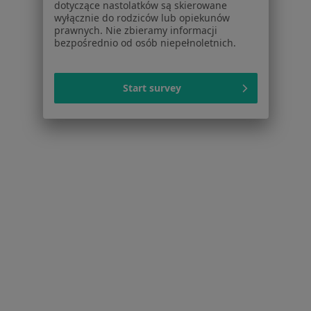
dotyczące nastolatków są skierowane
Miażdżyca w Olsztynie
wyłącznie do rodziców lub opiekunów
prawnych. Nie zbieramy informacji
Nadciśnienie w Olsztynie
bezpośrednio od osób niepełnoletnich.
Zaburzenia rytmu serca w Olsztynie
Więcej (15)
Start survey
Więcej w kategorii: Schorzenia w Olsztynie
Strona Główna
Choroby
Kontuzje Sportowe
Zmień miasto
Olsztyn
Zmień miasto
Serwis
Regulamin
Polityka prywatności pacjentów