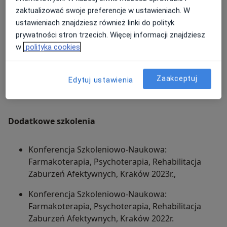
w Krakowie,
zaktualizować swoje preferencje w ustawieniach. W
ustawieniach znajdziesz również linki do polityk
Staż lekarski w 5 Wojskowym Szpitalu Klinicznym
prywatności stron trzecich. Więcej informacji znajdziesz
w Krakowie,
w
polityka cookies
Szkolenie specjalizacyjne z psychiatrii w Oddziale
Klinicznym Psychiatrii Dorosłych, Dzieci i
Zaakceptuj
Młodzieży Szpitala Uniwersyteckiego w Krakowie
Edytuj ustawienia
– w trakcie.
Dodatkowe szkolenia
Konferencja Szkoleniowo-Naukowa:
Farmakoterapia, Psychoterapia, Rehabilitacja
Zaburzeń Afektywnych, Kraków 2023r.,
Konferencja Szkoleniowo-Naukowa:
Farmakoterapia, Psychoterapia, Rehabilitacja
Zaburzeń Afektywnych, Kraków 2022r.