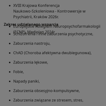
XVIII Krajowa Konferencja
Naukowo-Szkoleniowa - Kontrowersje w
Psychiatrii, Kraków 2026r.
Zakres udzielanego wsparcia
Europejskie Kolegium Neuropsychofarmakologii
(ECNP), Mediolan 2024r
Schizofrenia i inne zaburzenia psychotyczne,
Zaburzenia nastroju,
ChAD (Choroba afektywna dwubiegunowa),
Zaburzenia lękowe,
Fobie,
Napady paniki,
Zaburzenia obsesyjno-kompulsywne,
Zaburzenia związane ze stresem, stres,