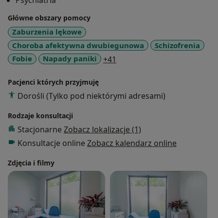
Psychiatria
Główne obszary pomocy
Zaburzenia lękowe
Choroba afektywna dwubiegunowa
Schizofrenia
a11y_sr_more_diseases
Fobie
Napady paniki
+41
Pacjenci których przyjmuję
Dorośli (Tylko pod niektórymi adresami)
Rodzaje konsultacji
Stacjonarne
Zobacz lokalizacje (1)
Konsultacje online
Zobacz kalendarz online
Zdjęcia i filmy