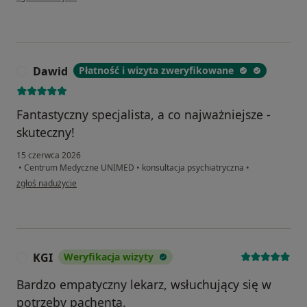
Dawid
Płatność i wizyta zweryfikowane
D
Fantastyczny specjalista, a co najważniejsze -
skuteczny!
15 czerwca 2026
•
Centrum Medyczne UNIMED
•
konsultacja psychiatryczna
•
w opinii użytkownika Dawid
zgłoś nadużycie
KGI
Weryfikacja wizyty
K
Bardzo empatyczny lekarz, wsłuchujący się w
potrzeby pachenta.