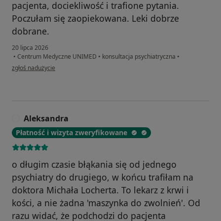
pacjenta, dociekliwość i trafione pytania.
Poczułam się zaopiekowana. Leki dobrze
dobrane.
20 lipca 2026
•
Centrum Medyczne UNIMED
•
konsultacja psychiatryczna
•
w opinii użytkownika Natalia
zgłoś nadużycie
Aleksandra
A
Płatność i wizyta zweryfikowane
o długim czasie błąkania się od jednego
psychiatry do drugiego, w końcu trafiłam na
doktora Michała Locherta. To lekarz z krwi i
kości, a nie żadna 'maszynka do zwolnień'. Od
razu widać, że podchodzi do pacjenta