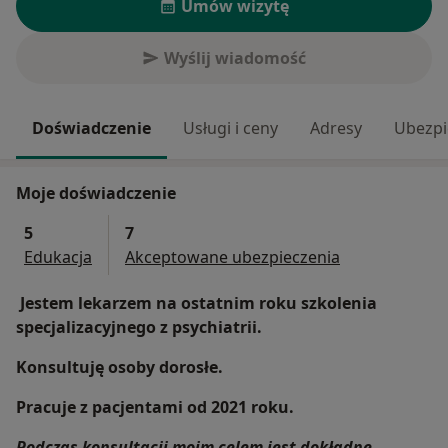
Umów wizytę
Wyślij wiadomość
Doświadczenie
Usługi i ceny
Adresy
Ubezpi
Moje doświadczenie
5
7
Edukacja
Akceptowane ubezpieczenia
Jestem lekarzem na ostatnim roku szkolenia
specjalizacyjnego z psychiatrii.
Konsultuję osoby dorosłe.
Pracuje z pacjentami od 2021 roku.
Podczas konsultacji moim celem jest dokładne