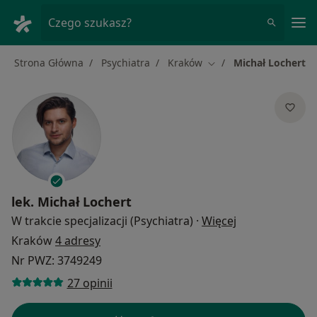
Me
Czego szukasz?
Strona Główna
Psychiatra
Kraków
Michał Lochert
Zmień miasto
lek.
Michał Lochert
O specjalizacja
W trakcie specjalizacji (Psychiatra)
·
Więcej
Kraków
4 adresy
Nr PWZ: 3749249
27 opinii