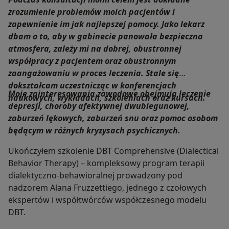
zrozumienie problemów moich pacjentów i
zapewnienie im jak najlepszej pomocy. Jako lekarz
dbam o to, aby w gabinecie panowała bezpieczna
atmosfera, zależy mi na dobrej, obustronnej
współpracy z pacjentem oraz obustronnym
zaangażowaniu w proces leczenia. Stale się
dokształcam uczestnicząc w konferencjach
Moje zainteresowania zawodowe obejmują leczenie
naukowych, wykładach, szkoleniach oraz kursach.
depresji, choroby afektywnej dwubiegunowej,
zaburzeń lękowych, zaburzeń snu oraz pomoc osobom
będącym w różnych kryzysach psychicznych.
Ukończyłem szkolenie DBT Comprehensive (Dialectical
Behavior Therapy) – kompleksowy program terapii
dialektyczno-behawioralnej prowadzony pod
nadzorem Alana Fruzzettiego, jednego z czołowych
ekspertów i współtwórców współczesnego modelu
DBT.