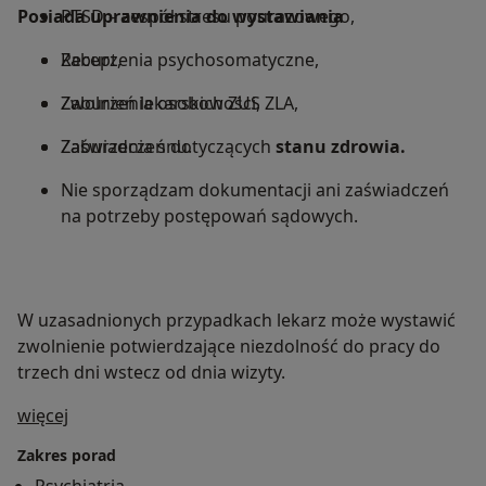
Posiada uprawnienia do wystawiania
PTSD – zespół stresu pourazowego,
Zaburzenia psychosomatyczne,
Recept,
Zaburzenia osobowości,
Zwolnień lekarskich ZUS ZLA,
Zaburzenia snu.
Zaświadczeń dotyczących
stanu zdrowia.
Nie sporządzam dokumentacji ani zaświadczeń
na potrzeby postępowań sądowych.
W uzasadnionych przypadkach lekarz może wystawić
zwolnienie potwierdzające niezdolność do pracy do
trzech dni wstecz od dnia wizyty.
O mnie
więcej
Zakres porad