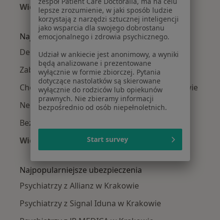
zespół Patient Care Doctoralia, ma na celu
Więcej (13)
lepsze zrozumienie, w jaki sposób ludzie
Więcej w kategorii: Psychiatrzy w pobliżu
korzystają z narzędzi sztucznej inteligencji
jako wsparcia dla swojego dobrostanu
Najczęście leczone choroby
emocjonalnego i zdrowia psychicznego.
Depresja w Krakowie
Udział w ankiecie jest anonimowy, a wyniki
będą analizowane i prezentowane
Zaburzenia lękowe w Krakowie
wyłącznie w formie zbiorczej. Pytania
dotyczące nastolatków są skierowane
Choroba afektywna dwubiegunowa w Krakowie
wyłącznie do rodziców lub opiekunów
prawnych. Nie zbieramy informacji
Nerwica w Krakowie
bezpośrednio od osób niepełnoletnich.
Bezsenność w Krakowie
Start survey
Więcej (15)
Więcej w kategorii: Najczęście leczone chorob
Najpopularniejsze ubezpieczenia
Psychiatrzy z Allianz w Krakowie
Psychiatrzy z Signal Iduna w Krakowie