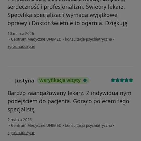
serdeczność i profesjonalizm. Świetny lekarz.
Specyfika specjalizacji wymaga wyjątkowej
oprawy i Doktor świetnie to ogarnia. Dziękuję
10 marca 2026
•
Centrum Medyczne UNIMED
•
konsultacja psychiatryczna
•
w opinii użytkownika JADWIGA
zgłoś nadużycie
Justyna
Weryfikacja wizyty
J
Bardzo zaangażowany lekarz. Z indywidualnym
podejściem do pacjenta. Gorąco polecam tego
specjalistę
2 marca 2026
•
Centrum Medyczne UNIMED
•
konsultacja psychiatryczna
•
w opinii użytkownika Justyna
zgłoś nadużycie