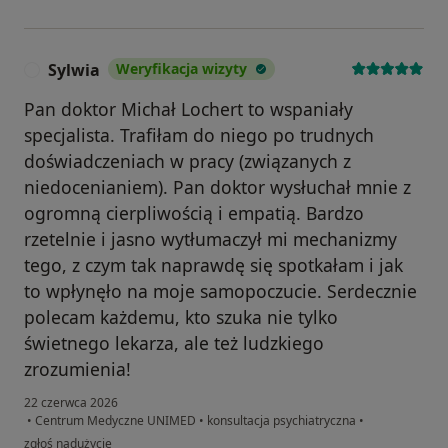
Sylwia
Weryfikacja wizyty
S
Pan doktor Michał Lochert to wspaniały
specjalista. Trafiłam do niego po trudnych
doświadczeniach w pracy (związanych z
niedocenianiem). Pan doktor wysłuchał mnie z
ogromną cierpliwością i empatią. Bardzo
rzetelnie i jasno wytłumaczył mi mechanizmy
tego, z czym tak naprawdę się spotkałam i jak
to wpłynęło na moje samopoczucie. Serdecznie
polecam każdemu, kto szuka nie tylko
świetnego lekarza, ale też ludzkiego
zrozumienia!
22 czerwca 2026
•
Centrum Medyczne UNIMED
•
konsultacja psychiatryczna
•
w opinii użytkownika Sylwia
zgłoś nadużycie