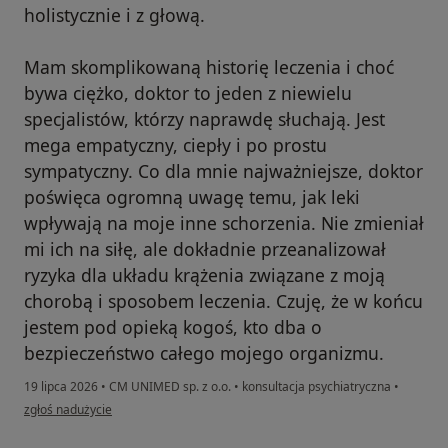
holistycznie i z głową.
Mam skomplikowaną historię leczenia i choć
bywa ciężko, doktor to jeden z niewielu
specjalistów, którzy naprawdę słuchają. Jest
mega empatyczny, ciepły i po prostu
sympatyczny. Co dla mnie najważniejsze, doktor
poświęca ogromną uwagę temu, jak leki
wpływają na moje inne schorzenia. Nie zmieniał
mi ich na siłę, ale dokładnie przeanalizował
ryzyka dla układu krążenia związane z moją
chorobą i sposobem leczenia. Czuję, że w końcu
jestem pod opieką kogoś, kto dba o
bezpieczeństwo całego mojego organizmu.
19 lipca 2026
•
CM UNIMED sp. z o.o.
•
konsultacja psychiatryczna
•
w opinii użytkownika Aleksandra
zgłoś nadużycie