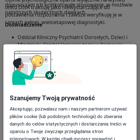
dopuszczam ich krótkotrwałe stosowanie, w możliwie
testu DIVA traktuję jako niewystarczające do
najniższych skutecznych dawkach.
postawienia rozpoznania i zawsze weryfikuję je w
ramach pełnej, wieloetapowej diagnostyki.
Doświadczenie
Oddział Kliniczny Psychiatrii Dorosłych, Dzieci i
Młodzieży, Szpital Uniwersytecki w Krakowie,
Oddziały Ogólnopsychiatryczne (dla dorosłych
oraz młodzieży), profilowane oddziały dzienne,
Dyżury nocne,
Praca w
Poradni Zdrowia Psychicznego w
Krakowie,
Szanujemy Twoją prywatność
Akceptując, pozwalasz nam i naszym partnerom używać
Specjalność: Psychiatra Kraków.
plików cookie (lub podobnych technologii) do zbierania
Wykształcenie
danych do celów statystycznych i dostarczania treści w
oparciu o Twoje zwyczaje przeglądania stron
Collegium Medicum Uniwersytetu Jagiellońskiego
internetowych. W każdej chwili możesz sprawdzić i