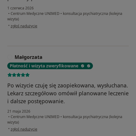
1 czerwca 2026
•
Centrum Medyczne UNIMED
•
konsultacja psychiatryczna (kolejna
wizyta)
w opinii użytkownika KGI
•
zgłoś nadużycie
Małgorzata
M
Płatność i wizyta zweryfikowane
Po wizycie czuję się zaopiekowana, wysłuchana.
Lekarz szczegółowo omówił planowane leczenie
i dalsze postępowanie.
21 maja 2026
•
Centrum Medyczne UNIMED
•
konsultacja psychiatryczna (kolejna
wizyta)
w opinii użytkownika Małgorzata
•
zgłoś nadużycie