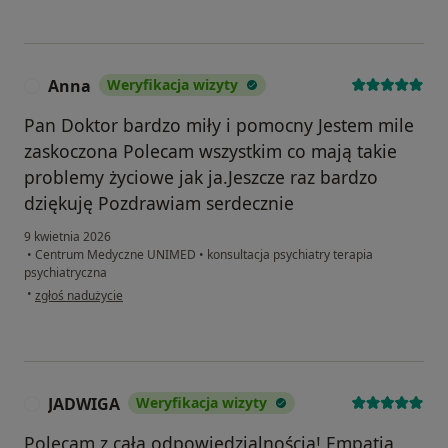
Anna
Weryfikacja wizyty
A
Pan Doktor bardzo miły i pomocny Jestem mile
zaskoczona Polecam wszystkim co mają takie
problemy życiowe jak ja.Jeszcze raz bardzo
dziękuję Pozdrawiam serdecznie
9 kwietnia 2026
•
Centrum Medyczne UNIMED
•
konsultacja psychiatry terapia
psychiatryczna
w opinii użytkownika Anna
•
zgłoś nadużycie
JADWIGA
Weryfikacja wizyty
J
Polecam z całą odpowiedzialnością! Empatia,