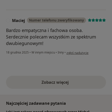
Maciej
Numer telefonu zweryfikowany
M
Bardzo empatyczna i fachowa osoba.
Serdecznie polecam wszystkim ze spektrum
dwubiegunowym!
w opinii użytkownika Maciej
18 grudnia 2025
•
W innym miejscu
•
Inny
•
zgłoś nadużycie
Zobacz więcej
opinie powyżej
Najczęściej zadawane pytania
Jaki jest zakres porad oferowanych przez Michał