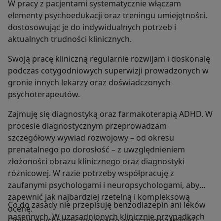
W pracy z pacjentami systematycznie włączam
elementy psychoedukacji oraz treningu umiejętności,
dostosowując je do indywidualnych potrzeb i
aktualnych trudności klinicznych.
Swoją pracę kliniczną regularnie rozwijam i doskonalę
podczas cotygodniowych superwizji prowadzonych w
gronie innych lekarzy oraz doświadczonych
psychoterapeutów.
Zajmuję się diagnostyką oraz farmakoterapią ADHD. W
procesie diagnostycznym przeprowadzam
szczegółowy wywiad rozwojowy – od okresu
prenatalnego po dorosłość – z uwzględnieniem
złożoności obrazu klinicznego oraz diagnostyki
różnicowej. W razie potrzeby współpracuję z
zaufanymi psychologami i neuropsychologami, aby
zapewnić jak najbardziej rzetelną i kompleksową
Co do zasady nie przepisuję benzodiazepin ani leków
ocenę.
nasennych. W uzasadnionych klinicznie przypadkach
Opinie psychologiczne oparte wyłącznie na wyniku