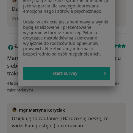
mgr Martyna Koryciak
korzystają z narzędzi sztucznej inteligencji
jako wsparcia dla swojego dobrostanu
Dziękuję za opinię :) pozdrawiam serdecznie :)
emocjonalnego i zdrowia psychicznego.
23 kwietnia 2024
Udział w ankiecie jest anonimowy, a wyniki
będą analizowane i prezentowane
wyłącznie w formie zbiorczej. Pytania
dotyczące nastolatków są skierowane
wyłącznie do rodziców lub opiekunów
E.K.
Numer telefonu zweryfikowany
E
prawnych. Nie zbieramy informacji
bezpośrednio od osób niepełnoletnich.
Mam 100% zaufania do Pani Martyny, widzę u
siebie ogromny postęp jaki się dokonał w
trakcie kilkumiesięcznej pracy.
Start survey
4 listopada 2022
•
Konsultacja online
•
psychoterapia indywidualna
•
w opinii użytkownika E.K.
zgłoś nadużycie
mgr Martyna Koryciak
Dziękuję za zaufanie :) Bardzo się cieszę, że
widzi Pani postęp :) pozdrawiam