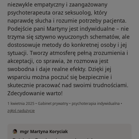
niezwykle empatyczny i zaangażowany
psychoterapeuta oraz seksuolog, który
naprawdę słucha i rozumie potrzeby pacjenta.
Podejście pani Martyny jest indywidualne – nie
trzyma się sztywno wyuczonych schematów, ale
dostosowuje metody do konkretnej osoby i jej
sytuacji. Tworzy atmosferę pełną zrozumienia i
akceptacji, co sprawia, że rozmowa jest
swobodna i daje realne efekty. Dzięki jej
wsparciu można poczuć się bezpiecznie i
skutecznie pracować nad swoimi trudnościami.
Zdecydowanie warto!
1 kwietnia 2025
•
Gabinet prywatny
•
psychoterapia indywidualna
•
w opinii użytkownika Nikodem
zgłoś nadużycie
mgr Martyna Koryciak