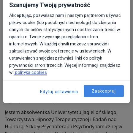
Szanujemy Twoją prywatność
spotkaniem konsultacyjnym. Po spotkaniu/ach
konsultacyjnych terapeuta podejmuje decyzje CZY
Akceptując, pozwalasz nam i naszym partnerom używać
podejmie się terapii i omawia z pacjentem zasady i
plików cookie (lub podobnych technologii) do zbierania
rodzaj terapii.
danych do celów statystycznych i dostarczania treści w
oparciu o Twoje zwyczaje przeglądania stron
Leczenie uzależnień NIE jest możliwe tylko online.
internetowych. W każdej chwili możesz sprawdzić i
Leczenie to jest możliwe tylko w Krakowie lub
zaktualizować swoje preferencje w ustawieniach. W
hybrydowo (online i w Krakowie).
ustawieniach znajdziesz również linki do polityk
Pracuję zgodnie ze standardami Towarzystwa Hipnozy
prywatności stron trzecich. Więcej informacji znajdziesz
Terapeutycznej i Badań nad Hipnozą, którego jestem
w
polityka cookies
członkiem. Pracuję także w Zarządzie Towarzystwa
Hipnozy Terapeutycznej i Badań nad Hipnozą. Ponadto
Zaakceptuj
Edytuj ustawienia
jestem osobą współprowadzącą specjalistyczne kursy
hipnozy w ww Towarzystwie.
Jestem absolwentką Uniwersytetu Jagiellońskiego,
Towarzystwa Hipnozy Terapeutycznej i Badań nad
Hipnozą, Szkoły Psychoterapii Psychodynamicznej w