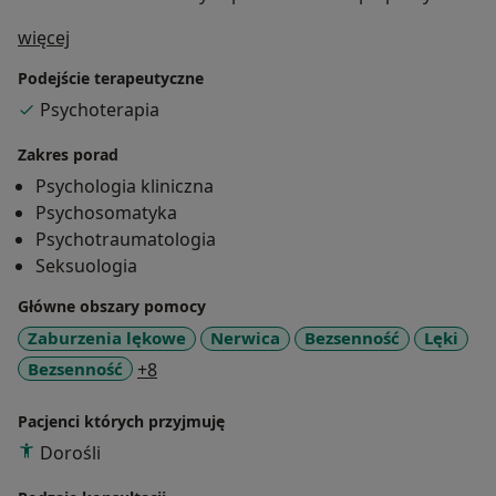
O mnie
więcej
Podejście terapeutyczne
Psychoterapia
Zakres porad
Psychologia kliniczna
Psychosomatyka
Psychotraumatologia
Seksuologia
Główne obszary pomocy
Zaburzenia lękowe
Nerwica
Bezsenność
Lęki
a11y_sr_more_diseases
Bezsenność
+8
Pacjenci których przyjmuję
Dorośli