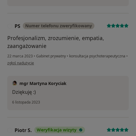
PS
Numer telefonu zweryfikowany
P
Profesjonalizm, zrozumienie, empatia,
zaangażowanie
22 marca 2023
•
Gabinet prywatny
•
konsultacja psychoterapeutyczna
•
w opinii użytkownika PS
zgłoś nadużycie
mgr Martyna Koryciak
Dziękuję :)
6 listopada 2023
Piotr S.
Weryfikacja wizyty
P