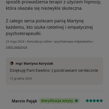
sposób prowadzenia terapii z użyciem hipnozy,
która okazała się niezwykle skuteczna.
Z całego serca polecam panią Martynę
każdemu, kto szuka rzetelnej i empatycznej
psychoterapeutki.
23 maja 2024
•
Konsultacja online
•
psychoterapia indywidualna
•
w opinii użytkownika Ewelina Ptak
zgłoś nadużycie
mgr Martyna Koryciak
Dziękuję Pani Ewelino :) pozdrawiam serdecznie
15 grudnia 2024
Marcin Pająk
Weryfikacja wizyty
M