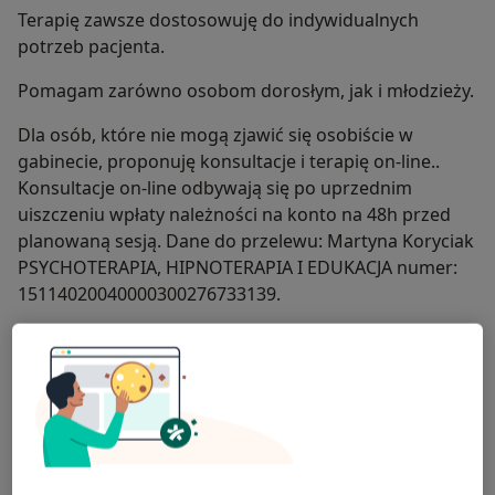
Terapię zawsze dostosowuję do indywidualnych
potrzeb pacjenta.
Pomagam zarówno osobom dorosłym, jak i młodzieży.
Dla osób, które nie mogą zjawić się osobiście w
gabinecie, proponuję konsultacje i terapię on-line..
Konsultacje on-line odbywają się po uprzednim
uiszczeniu wpłaty należności na konto na 48h przed
planowaną sesją. Dane do przelewu: Martyna Koryciak
PSYCHOTERAPIA, HIPNOTERAPIA I EDUKACJA numer:
15114020040000300276733139.
KONSULTACJA to pierwsze spotkanie (które może
przedłużyć się do 2 sesji), którego głównym celem jest
bliższe przyjrzenie się zgłaszanym trudnościom i
wybranie odpowiedniego rodzaju terapii, przy
założeniu, że takowa będzie potrzebna.
KAŻDA terapia czy sesja hipnozy jest poprzedzona