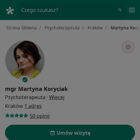
Me
Czego szukasz?
Strona Główna
Psychoterapeuta
Kraków
Martyna Kory
mgr
Martyna Koryciak
O specjalizacjach
Psychoterapeuta
·
Więcej
Kraków
1 adres
50 opinii
Umów wizytę