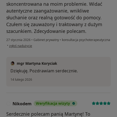
skoncentrowana na moim problemie. Widać
autentyczne zaangażowanie, wnikliwe
słuchanie oraz realną gotowość do pomocy.
Czułem się zauważony i traktowany z dużym
szacunkiem. Zdecydowanie polecam.
27 stycznia 2026
•
Gabinet prywatny
•
konsultacja psychoterapeutyczna
w opinii użytkownika Marcin
•
zgłoś nadużycie
mgr Martyna Koryciak
Dziękuję. Pozdrawiam serdecznie.
14 lutego 2026
Nikodem
Weryfikacja wizyty
N
Serdecznie polecam panią Martynę! To