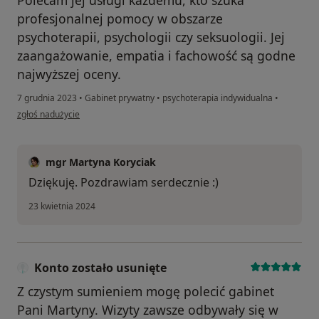
Polecam jej usługi każdemu, kto szuka
profesjonalnej pomocy w obszarze
psychoterapii, psychologii czy seksuologii. Jej
zaangażowanie, empatia i fachowość są godne
najwyższej oceny.
7 grudnia 2023
•
Gabinet prywatny
•
psychoterapia indywidualna
•
w opinii użytkownika Marcin Pająk
zgłoś nadużycie
mgr Martyna Koryciak
Dziękuję. Pozdrawiam serdecznie :)
23 kwietnia 2024
Konto zostało usunięte
Z czystym sumieniem mogę polecić gabinet
Pani Martyny. Wizyty zawsze odbywały się w