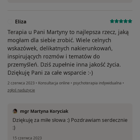
Eliza
E
Terapia u Pani Martyny to najlepsza rzecz, jaką
mogłam dla siebie zrobić. Wiele celnych
wskazówek, delikatnych nakierunkowań,
inspirujących rozmów i tematów do
przemyśleń. Dziś zupełnie inna jakość życia.
Dziękuję Pani za całe wsparcie :-)
2 czerwca 2023
•
Konsultacja online
•
psychoterapia indywidualna
•
w opinii użytkownika Eliza
zgłoś nadużycie
mgr Martyna Koryciak
Dziękuję za miłe słowa :) Pozdrawiam serdecznie
:)
15 czerwca 2023