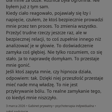
dla mnie za duże. Różnica była ogromna. Nie
byłem już z tym sam.
Kiedy ciało reagowało, pojawiały się łzy i
napięcie, czułem, że ktoś bezpiecznie prowadzi
mnie przez ten proces. To zmienia wszystko.
Przeżyć trudne rzeczy jeszcze raz, ale w
bezpiecznej relacji, to coś zupełnie innego niż
analizować je w głowie. To doświadczenie
zamyka coś głębiej. Nie tylko rozumiem, co się
stało. Ja to naprawdę domykam. To przestaje
mnie gonić.
Jeśli ktoś zapyta mnie, czy hipnoza działa,
odpowiem: tak. Dzięki niej przeszłość przestaje
mieć nade mną władzę. To nie jest
przykrywanie bólu. To realne zamykanie tego,
co kiedyś mnie niszczyło.
3 marca 2026
•
Gabinet prywatny
•
psychoterapia indywidualna
•
w opinii użytkownika Karol
zgłoś nadużycie