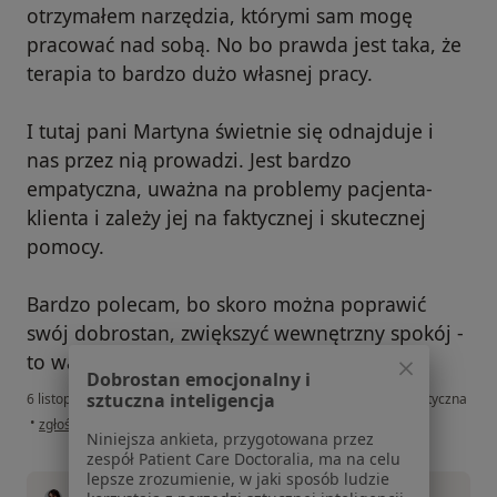
otrzymałem narzędzia, którymi sam mogę
pracować nad sobą. No bo prawda jest taka, że
terapia to bardzo dużo własnej pracy.
I tutaj pani Martyna świetnie się odnajduje i
nas przez nią prowadzi. Jest bardzo
empatyczna, uważna na problemy pacjenta-
klienta i zależy jej na faktycznej i skutecznej
pomocy.
Bardzo polecam, bo skoro można poprawić
swój dobrostan, zwiększyć wewnętrzny spokój -
to warto.
Dobrostan emocjonalny i
sztuczna inteligencja
6 listopada 2022
•
Gabinet prywatny
•
konsultacja psychoterapeutyczna
w opinii użytkownika Piotr S.
•
zgłoś nadużycie
Niniejsza ankieta, przygotowana przez
zespół Patient Care Doctoralia, ma na celu
lepsze zrozumienie, w jaki sposób ludzie