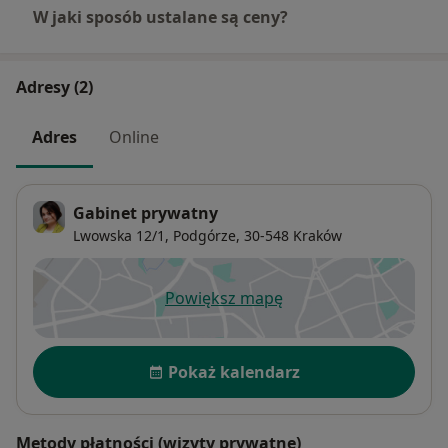
W jaki sposób ustalane są ceny?
Adresy (2)
Adres
Online
Gabinet prywatny
Lwowska 12/1,
Podgórze
, 30-548
Kraków
Powiększ mapę
otwiera się w nowej karcie
Dostępność
Pokaż kalendarz
Metody płatności (wizyty prywatne)