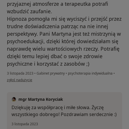
przyjaznej atmosferze a terapeutka potrafi
wzbudzić zaufanie.
Hipnoza pomogła mi się wyciszyć i przejść przez
trudne doświadczenia patrząc na nie innej
perspektywy. Pani Martyna jest też mistrzynią w
psychoedukacji, dzięki której dowiedziałam się
naprawdę wielu wartościowych rzeczy. Potrafię
dzięki temu lepiej dbać o swoje zdrowie
psychiczne i korzystać z zasobów ;)
3 listopada 2023
•
Gabinet prywatny
•
psychoterapia indywidualna
•
w opinii użytkownika Konto zostało usunięte
zgłoś nadużycie
mgr Martyna Koryciak
Dziękuję za współpracę i miłe słowa. Życzę
wszystkiego dobrego! Pozdrawiam serdecznie :)
3 listopada 2023