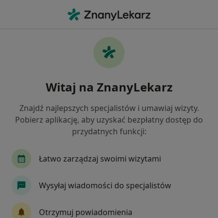
Me
Kryzys Życiowy • Tarnów, małopolskie
Filtry
• 1
Ubezpieczenie
Map
Kryzys życiowy specjaliści w Tarnowie
Witaj na ZnanyLekarz
Jak działają wyniki wyszukiwania
Znajdź najlepszych specjalistów i umawiaj wizyty.
Pobierz aplikację, aby uzyskać bezpłatny dostęp do
Jakiego specjalisty szukasz?
przydatnych funkcji:
Psycholog
Psychoterapeuta
Psycholog dz
Łatwo zarządzaj swoimi wizytami
Wysyłaj wiadomości do specjalistów
Otrzymuj powiadomienia