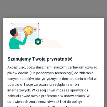
Magdalena Kołton Psychoterapia
Konsultacja psychoterapeutyczna
200 zł
Specjalista nie oferuje umawiania online pod tym adresem.
Poproś o wizytę
Szanujemy Twoją prywatność
Akceptując, pozwalasz nam i naszym partnerom używać
plików cookie (lub podobnych technologii) do zbierania
danych do celów statystycznych i dostarczania treści w
Bezpieczne płatności
oparciu o Twoje zwyczaje przeglądania stron
mgr Natalia Lisińska-Fistek
internetowych. W każdej chwili możesz sprawdzić i
·
Więcej
Psycholog, Psychoterapeuta
zaktualizować swoje preferencje w ustawieniach. W
95 opinii
ustawieniach znajdziesz również linki do polityk