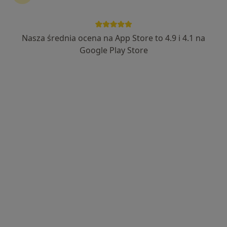
Nasza średnia ocena na App Store to 4.9 i 4.1 na
Bezpieczne płatności
Google Play Store
mgr Natalia Michalik
·
Więcej
Psycholog, Psychoterapeuta
15 opinii
Adres
Online
Słowackiego 12, Tarnów
•
Mapa
Instytut Myśli - Gabinety Psychologiczne i Psychoterapeutyczne
Psychoterapia
229 zł
Specjalista nie oferuje umawiania online pod tym adresem.
Poproś o wizytę