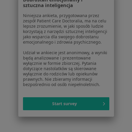
sztuczna inteligencja
Kryzys życiowy w Nowym Sączu
Niniejsza ankieta, przygotowana przez
Kryzys życiowy w Dębicy
zespół Patient Care Doctoralia, ma na celu
lepsze zrozumienie, w jaki sposób ludzie
Kryzys życiowy w Bochni
korzystają z narzędzi sztucznej inteligencji
jako wsparcia dla swojego dobrostanu
Kryzys życiowy w Brzesku
emocjonalnego i zdrowia psychicznego.
Kryzys życiowy w
Udział w ankiecie jest anonimowy, a wyniki
będą analizowane i prezentowane
Więcej (6)
wyłącznie w formie zbiorczej. Pytania
dotyczące nastolatków są skierowane
Więcej w kategorii: W pobliżu Tarnowa
wyłącznie do rodziców lub opiekunów
prawnych. Nie zbieramy informacji
Schorzenia w Tarnowie
bezpośrednio od osób niepełnoletnich.
Nadciśnienie tętnicze w Tarnowie
Niewydolność serca w Tarnowie
Start survey
Zaburzenia rytmu serca w Tarnowie
Wady serca w Tarnowie
Zawał serca w Tarnowie