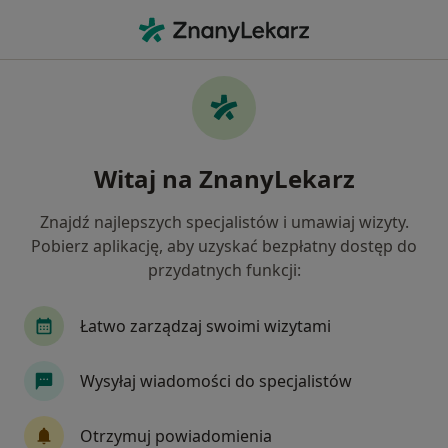
Me
Zaburzenia Lękowe • Tarnów, małopolskie
Filtry
• 1
Ubezpieczenie
Map
Zaburzenia lękowe specjaliści w Tarnowie
Witaj na ZnanyLekarz
Jak działają wyniki wyszukiwania
Znajdź najlepszych specjalistów i umawiaj wizyty.
Pobierz aplikację, aby uzyskać bezpłatny dostęp do
Jakiego specjalisty szukasz?
przydatnych funkcji:
Psycholog
Psychoterapeuta
Psycholog dz
Łatwo zarządzaj swoimi wizytami
Wysyłaj wiadomości do specjalistów
Otrzymuj powiadomienia