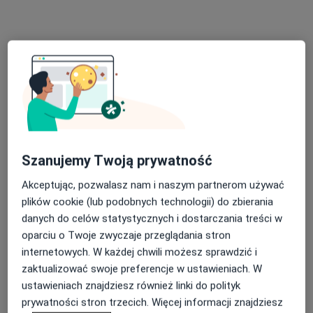
Konsultacja psychologiczna dzieci
199 zł
Specjalista nie oferuje umawiania online pod tym adresem.
Poproś o wizytę
Szanujemy Twoją prywatność
Akceptując, pozwalasz nam i naszym partnerom używać
plików cookie (lub podobnych technologii) do zbierania
Bezpieczne płatności
danych do celów statystycznych i dostarczania treści w
mgr Magdalena Podolańska
oparciu o Twoje zwyczaje przeglądania stron
·
Więcej
internetowych. W każdej chwili możesz sprawdzić i
Psycholog, Psychoterapeuta
zaktualizować swoje preferencje w ustawieniach. W
11 opinii
ustawieniach znajdziesz również linki do polityk
Krakowska 14, Tarnów
•
Mapa
prywatności stron trzecich. Więcej informacji znajdziesz
Magdalena Podolańska Gabinet Psychoterapeutyczny