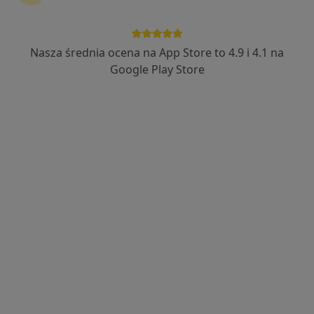
Nasza średnia ocena na App Store to 4.9 i 4.1 na
mgr Katarzyna Ziobroń
Google Play Store
·
Więcej
Psycholog, Psycholog dziecięcy
37 opinii
Adres
Online
Malczewskiego 6, Tarnów
•
Mapa
AP-MED Centrum Psychologii i Psychoterapii w Tarnowie, Rzeszowie i Dębicy
Konsultacja psychologiczna dzieci
200 zł
Specjalista nie oferuje umawiania online pod tym adresem.
Poproś o wizytę