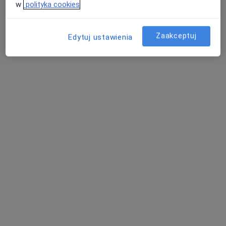
w
polityka cookies
Konsultacja psychologiczna
200 zł
Specjalista nie oferuje umawiania online pod tym adresem.
Zaakceptuj
Edytuj ustawienia
Poproś o wizytę
Bezpieczne płatności
mgr Katarzyna Kołaczyńska
·
Więcej
Psycholog, Seksuolog
41 opinii