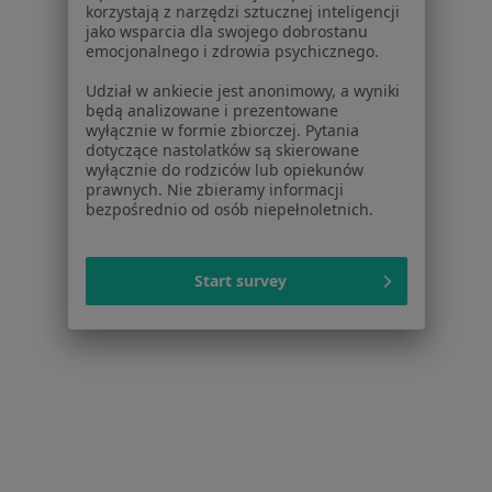
korzystają z narzędzi sztucznej inteligencji
Zaburzenia lękowe w Brzesku
jako wsparcia dla swojego dobrostanu
emocjonalnego i zdrowia psychicznego.
Zaburzenia lękowe w Jasle
Udział w ankiecie jest anonimowy, a wyniki
Więcej (11)
będą analizowane i prezentowane
wyłącznie w formie zbiorczej. Pytania
Więcej w kategorii: W pobliżu Tarnowa
dotyczące nastolatków są skierowane
wyłącznie do rodziców lub opiekunów
Schorzenia w Tarnowie
prawnych. Nie zbieramy informacji
Kryzys emocjonalny w Tarnowie
bezpośrednio od osób niepełnoletnich.
Zaburzenia emocjonalne w Tarnowie
Start survey
Zaburzenia nastroju w Tarnowie
Depresja w Tarnowie
Lęki w Tarnowie
Więcej (15)
Więcej w kategorii: Schorzenia w Tarnowie