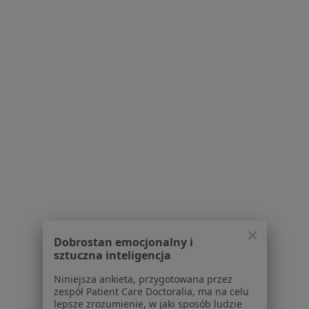
6 opinii
Lwowska 197 - Budynek CDK, Tarnów
•
Mapa
Intercard
Konsultacja psychologiczna
od 180 zł
Specjalista nie oferuje umawiania online pod tym adresem.
Poproś o wizytę
1
2
3
4
5
Powiązane wyszukiwania
W pobliżu Tarnowa
Dobrostan emocjonalny i
Zaburzenia lękowe w Nowym Sączu
sztuczna inteligencja
Zaburzenia lękowe w Dębicy
Niniejsza ankieta, przygotowana przez
zespół Patient Care Doctoralia, ma na celu
Zaburzenia lękowe w Bochni
lepsze zrozumienie, w jaki sposób ludzie