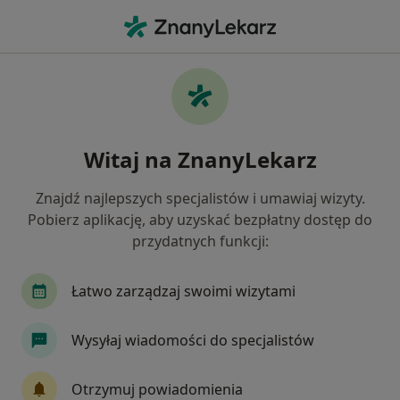
Me
Psycholog • Tarnów, małopolskie
Filtry
Ubezpieczenie
Mapa
Polecani psycholodzy w Tarnowie
Witaj na ZnanyLekarz
Jak działają wyniki wyszukiwania
Znajdź najlepszych specjalistów i umawiaj wizyty.
Pobierz aplikację, aby uzyskać bezpłatny dostęp do
Wybierz swoje ubezpieczenie
przydatnych funkcji:
Łatwo zarządzaj swoimi wizytami
Wysyłaj wiadomości do specjalistów
Otrzymuj powiadomienia