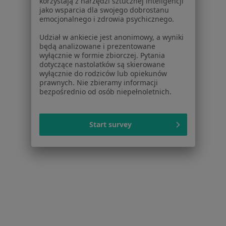
korzystają z narzędzi sztucznej inteligencji
Specjalista nie oferuje umawiania online pod tym adresem.
jako wsparcia dla swojego dobrostanu
emocjonalnego i zdrowia psychicznego.
Poproś o wizytę
Udział w ankiecie jest anonimowy, a wyniki
będą analizowane i prezentowane
wyłącznie w formie zbiorczej. Pytania
dotyczące nastolatków są skierowane
wyłącznie do rodziców lub opiekunów
prawnych. Nie zbieramy informacji
bezpośrednio od osób niepełnoletnich.
Start survey
mgr Klaudia Wapińska
·
Więcej
Psycholog
56 opinii
Adres
Online
Malczewskiego 6, Tarnów
•
Mapa