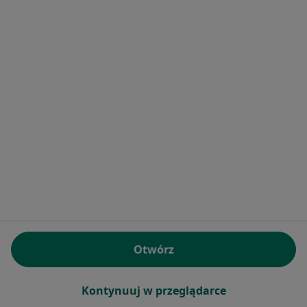
Strona Główna
Psycholog
Tarnów
Zmień miasto
Zmień miasto
Serwis
Regulamin
Polityka prywatności pacjentów
Polityka prywatności profesjonalistów
Polityka prywatności dla profesjonalistów, których
dane pozyskaliśmy samodzielnie
Polityka cookies
Jak działają wyniki wyszukiwania
Dostępność
O nas
Otwórz
Praca
Rekrutujemy!
Partnerzy
Kontynuuj w przeglądarce
Centrum prasowe