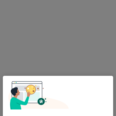
Bezpieczne płatności
mgr Natalia Michalik
·
Więcej
Psycholog, Psychoterapeuta
15 opinii
Adres
Online
Słowackiego 12, Tarnów
•
Mapa
Instytut Myśli - Gabinety Psychologiczne i Psychoterapeutyczne