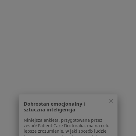
Bezpieczne płatności
mgr Magdalena Szeląg
·
Więcej
Psycholog
8 opinii
Adres
Online
Dobrostan emocjonalny i
sztuczna inteligencja
Rybna 5, Tarnów
•
Mapa
Niniejsza ankieta, przygotowana przez
HGT - Holistyczne Gabinety Terapeutyczne
zespół Patient Care Doctoralia, ma na celu
lepsze zrozumienie, w jaki sposób ludzie
Konsultacja psychologiczna
170 zł