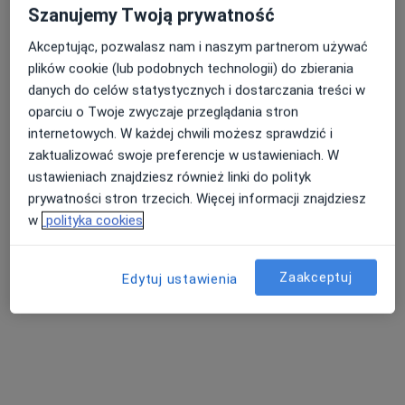
Psychoterapia
229 zł
Szanujemy Twoją prywatność
Specjalista nie oferuje umawiania online pod tym adresem.
Akceptując, pozwalasz nam i naszym partnerom używać
plików cookie (lub podobnych technologii) do zbierania
Poproś o wizytę
danych do celów statystycznych i dostarczania treści w
oparciu o Twoje zwyczaje przeglądania stron
internetowych. W każdej chwili możesz sprawdzić i
zaktualizować swoje preferencje w ustawieniach. W
ustawieniach znajdziesz również linki do polityk
prywatności stron trzecich. Więcej informacji znajdziesz
w
polityka cookies
Zaakceptuj
Bezpieczne płatności
Edytuj ustawienia
mgr Natalia Wójcik
·
Więcej
Psycholog
22 opinie
Adres
Online