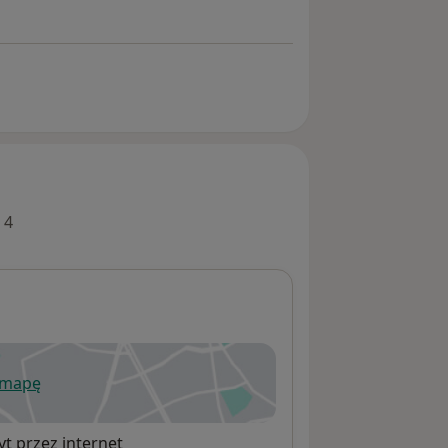
 4
 mapę
wiera się w nowej karcie
t przez internet