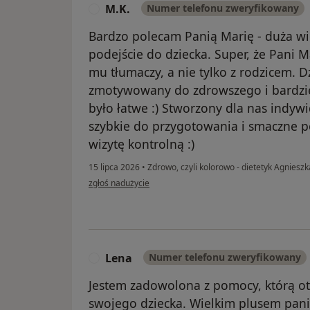
M.K.
Numer telefonu zweryfikowany
M
Bardzo polecam Panią Marię - duża wi
podejście do dziecka. Super, że Pani 
mu tłumaczy, a nie tylko z rodzicem. D
zmotywowany do zdrowszego i bardzie
było łatwe :) Stworzony dla nas indywi
szybkie do przygotowania i smaczne p
wizytę kontrolną :)
15 lipca 2026
•
Zdrowo, czyli kolorowo - dietetyk Agniesz
w opinii użytkownika M.K.
zgłoś nadużycie
Lena
Numer telefonu zweryfikowany
L
Jestem zadowolona z pomocy, którą ot
swojego dziecka. Wielkim plusem pani 