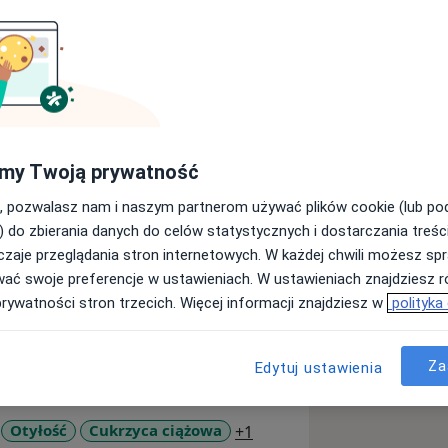
ę się w pomaganiu dzieciom
łość. Swoje doświadczenie w pracy z
my Twoją prywatność
logicznych w Poznańskich szpitalach
, pozwalasz nam i naszym partnerom używać plików cookie (lub p
 opierają się na edukacji żywieniowej i
) do zbierania danych do celów statystycznych i dostarczania treśc
rosłych z problemami: - nadwagi i
zaje przeglądania stron internetowych. W każdej chwili możesz spr
oporności - PCOS - niepłodności -
wać swoje preferencje w ustawieniach. W ustawieniach znajdziesz ró
roby Hashimoto - dyslipidemii -
prywatności stron trzecich. Więcej informacji znajdziesz w
polityka
ancji pokarmowych
Za
Edytuj ustawienia
a11y_sr_more_diseases
Otyłość
Cukrzyca ciążowa
+1