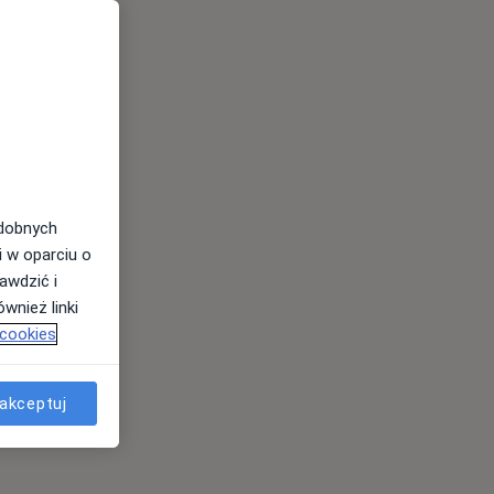
odobnych
i w oparciu o
awdzić i
wnież linki
 cookies
akceptuj