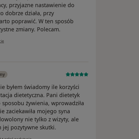
cy, przyjazne nastawienie do
o dobrze działa, przy
rto poprawić. W ten sposób
zystne zmiany. Polecam.
kownika Lena
cie
any
ie byłem świadomy ile korzyści
acja dietetyczna. Pani dietetyk
 sposobu żywienia, wprowadziła
nie zaciekawiła mojego syna
owolony nie tylko z wizyty, ale
 jej pozytywne skutki.
w opinii użytkownika Mateusz
e
•