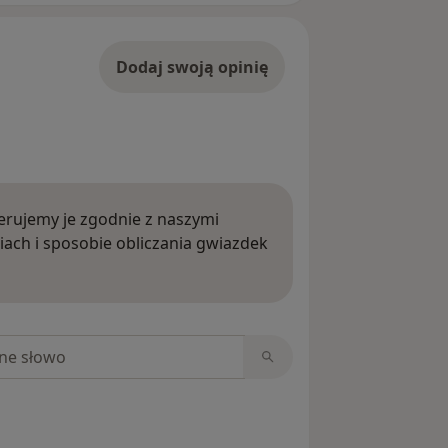
Dodaj swoją opinię
rujemy je zgodnie z naszymi
iach i sposobie obliczania gwiazdek
ięcej o opiniach
niach