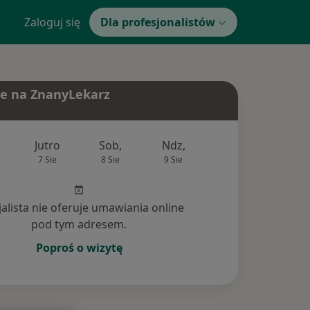
Zaloguj się
Dla profesjonalistów
e na ZnanyLekarz
Jutro
Sob,
Ndz,
Pon,
Wt,
7 Sie
8 Sie
9 Sie
10 Sie
11 Si
jalista nie oferuje umawiania online
pod tym adresem.
Poproś o wizytę