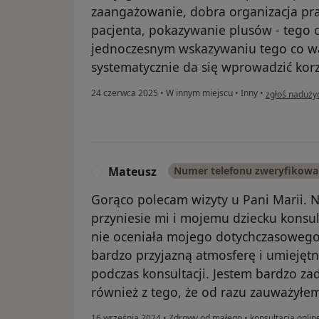
zaangażowanie, dobra organizacja pra
pacjenta, pokazywanie plusów - tego c
jednoczesnym wskazywaniu tego co wa
systematycznie da się wprowadzić kor
w opinii użyt
24 czerwca 2025
•
W innym miejscu
•
Inny
•
zgłoś naduży
Mateusz
Numer telefonu zweryfikow
M
Gorąco polecam wizyty u Pani Marii. N
przyniesie mi i mojemu dziecku konsult
nie oceniała mojego dotychczasowego
bardzo przyjazną atmosferę i umiejęt
podczas konsultacji. Jestem bardzo zad
również z tego, że od razu zauważyłem
16 września 2024
•
Zdrowy od małego
•
konsultacja onlin