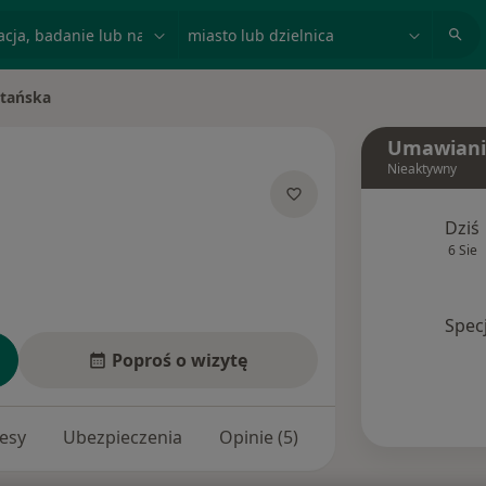
acja, badanie lub nazwisko
miasto lub dzielnica
stańska
Umawiani
Nieaktywny
lizacjach
Dziś
6 Sie
Spec
Poproś o wizytę
esy
Ubezpieczenia
Opinie (5)