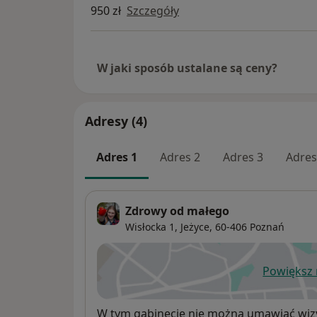
950 zł
Szczegóły
W jaki sposób ustalane są ceny?
Adresy (4)
Adres 1
Adres 2
Adres 3
Adres
Zdrowy od małego
Wisłocka 1,
Jeżyce
, 60-406
Poznań
Powiększ
ot
Dostępność
W tym gabinecie nie można umawiać wizy