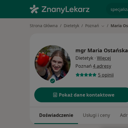
specjaliz
Strona Główna
Dietetyk
Poznań
Maria O
Zmień miasto
mgr
Maria Ostańska
O specja
Dietetyk
·
Więcej
Poznań
4 adresy
5 opinii
Pokaż dane kontaktowe
Doświadczenie
Usługi i ceny
Adr