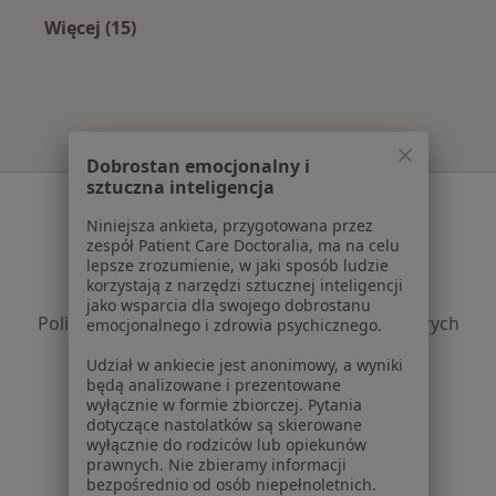
Więcej (15)
Więcej w kategorii: Najpopularniejsze ubezpi
Dobrostan emocjonalny i
sztuczna inteligencja
Serwis
Niniejsza ankieta, przygotowana przez
Regulamin
zespół Patient Care Doctoralia, ma na celu
lepsze zrozumienie, w jaki sposób ludzie
Polityka prywatności pacjentów
korzystają z narzędzi sztucznej inteligencji
Polityka prywatności profesjonalistów
jako wsparcia dla swojego dobrostanu
Polityka prywatności dla profesjonalistów, których
emocjonalnego i zdrowia psychicznego.
dane pozyskaliśmy samodzielnie
Udział w ankiecie jest anonimowy, a wyniki
Polityka cookies
będą analizowane i prezentowane
Jak działają wyniki wyszukiwania
wyłącznie w formie zbiorczej. Pytania
dotyczące nastolatków są skierowane
Dostępność
wyłącznie do rodziców lub opiekunów
O nas
prawnych. Nie zbieramy informacji
Praca
Rekrutujemy!
bezpośrednio od osób niepełnoletnich.