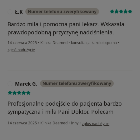
Ł.K
Numer telefonu zweryfikowany
Ł
Bardzo miła i pomocna pani lekarz. Wskazała
prawdopodobną przyczynę nadciśnienia.
14 czerwca 2025
•
Klinika Deamed
•
konsultacja kardiologiczna
•
w opinii użytkownika Ł.K
zgłoś nadużycie
Marek G.
Numer telefonu zweryfikowany
M
Profesjonalne podejście do pacjenta bardzo
sympatyczna i miła Pani Doktor. Polecam
w opinii użytkownika Marek G.
14 czerwca 2025
•
Klinika Deamed
•
Inny
•
zgłoś nadużycie