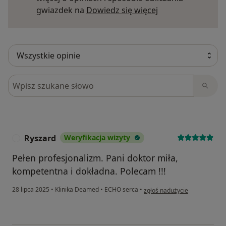
Dowiedz się więce
gwiazdek na
Dowiedz się więcej
Szukaj w opiniach
Ryszard
Weryfikacja wizyty
R
Pełen profesjonalizm. Pani doktor miła,
kompetentna i dokładna. Polecam !!!
w opinii użytkownika Ryszard
28 lipca 2025
•
Klinika Deamed
•
ECHO serca
•
zgłoś nadużycie