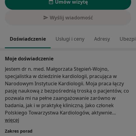
Umów wizytę
Wyślij wiadomość
Doświadczenie
Usługi i ceny
Adresy
Ubezpi
Moje doświadczenie
Jestem dr n. med. Małgorzata Stępień-Wojno,
specjalistka w dziedzinie kardiologii, pracująca w
Narodowym Instytucie Kardiologii. Moja praca łączy
pasję naukową z bezpośrednią troską o pacjentów, co
pozwala mi na pełne zaangażowanie zarówno w
badania, jak i w praktykę kliniczną. Jako członek
Polskiego Towarzystwa Kardiologów, aktywnie
O mnie
uczestniczę w życiu naukowym, dążąc do ciągłego
więcej
rozwoju i wymiany wiedzy w środowisku
Zakres porad
kardiologicznym. Moja praca badawcza, w tym