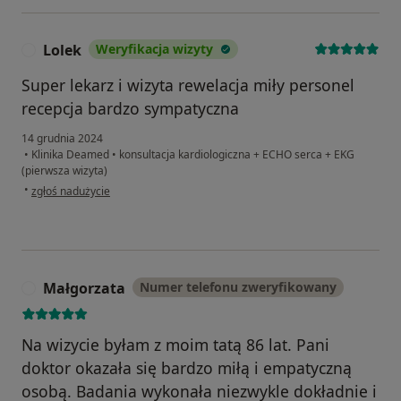
Lolek
Weryfikacja wizyty
L
Super lekarz i wizyta rewelacja miły personel
recepcja bardzo sympatyczna
14 grudnia 2024
•
Klinika Deamed
•
konsultacja kardiologiczna + ECHO serca + EKG
(pierwsza wizyta)
w opinii użytkownika Lolek
•
zgłoś nadużycie
Małgorzata
Numer telefonu zweryfikowany
M
Na wizycie byłam z moim tatą 86 lat. Pani
doktor okazała się bardzo miłą i empatyczną
osobą. Badania wykonała niezwykle dokładnie i