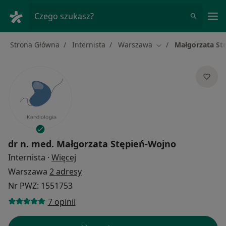
Me
Czego szukasz?
Strona Główna
Internista
Warszawa
Małgorzata St
Zmień miasto
dr n. med.
Małgorzata Stępień-Wojno
O specjalizacjach
Internista
·
Więcej
Warszawa
2 adresy
Nr PWZ: 1551753
7 opinii