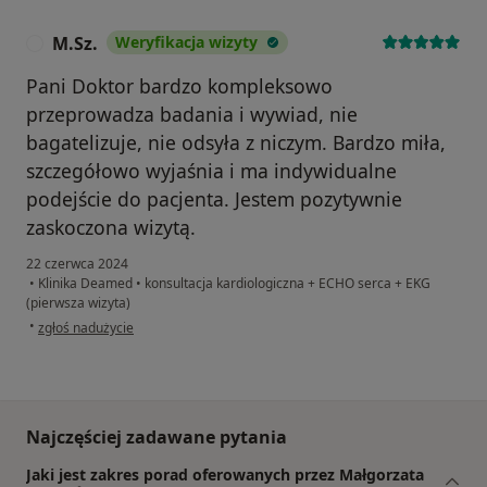
M.Sz.
Weryfikacja wizyty
M
Pani Doktor bardzo kompleksowo
przeprowadza badania i wywiad, nie
bagatelizuje, nie odsyła z niczym. Bardzo miła,
szczegółowo wyjaśnia i ma indywidualne
podejście do pacjenta. Jestem pozytywnie
zaskoczona wizytą.
22 czerwca 2024
•
Klinika Deamed
•
konsultacja kardiologiczna + ECHO serca + EKG
(pierwsza wizyta)
w opinii użytkownika M.Sz.
•
zgłoś nadużycie
Najczęściej zadawane pytania
Jaki jest zakres porad oferowanych przez Małgorzata