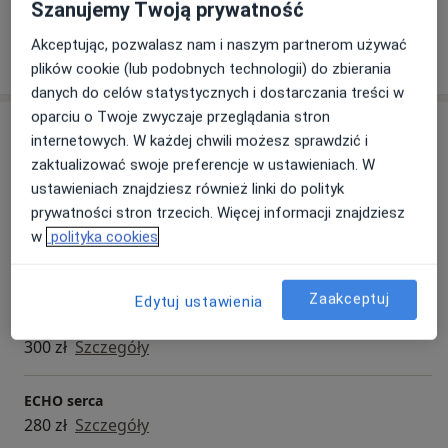
standardów opieki kardiologicznej.
Szanujemy Twoją prywatność
Akceptując, pozwalasz nam i naszym partnerom używać
Jako lekarz, moim głównym celem jest poprawa
Pokaż więcej
o doświadczeniu
plików cookie (lub podobnych technologii) do zbierania
zdrowia i jakości życia moich pacjentów. Moja praca
danych do celów statystycznych i dostarczania treści w
jest moją pasją, a troska o każdego pacjenta stanowi
oparciu o Twoje zwyczaje przeglądania stron
fundament mojej codziennej działalności.
Usługi i ceny
internetowych. W każdej chwili możesz sprawdzić i
zaktualizować swoje preferencje w ustawieniach. W
Konsultacja internistyczna
ustawieniach znajdziesz również linki do polityk
Szczegóły
prywatności stron trzecich. Więcej informacji znajdziesz
w
polityka cookies
Konsultacja kardiologiczna
280 zł
Szczegóły
Zaakceptuj
Edytuj ustawienia
Konsultacja kardiologiczna + EKG
300 zł
Szczegóły
ECHO serca
280 zł
Szczegóły