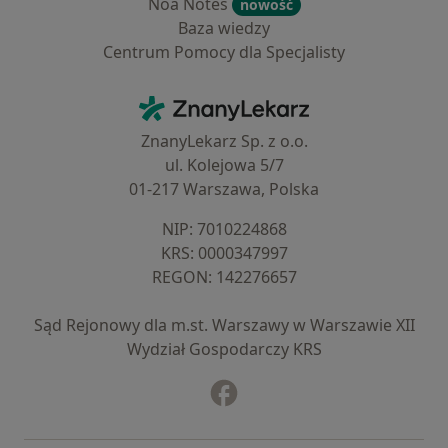
Noa Notes
nowość
Baza wiedzy
Centrum Pomocy dla Specjalisty
Kontakt
ZnanyLekarz - Strona główna
ZnanyLekarz Sp. z o.o.
ul. Kolejowa 5/7
01-217 Warszawa, Polska
NIP: ⁠7010224868
KRS: ⁠0000347997
REGON: ⁠142276657
Sąd Rejonowy dla m.st. Warszawy w Warszawie XII
Wydział Gospodarczy KRS
Facebook
otwiera się w nowej karcie