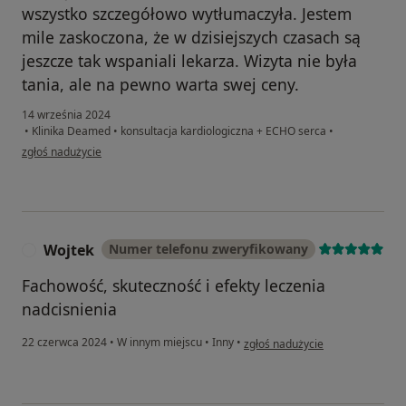
wszystko szczegółowo wytłumaczyła. Jestem
mile zaskoczona, że w dzisiejszych czasach są
jeszcze tak wspaniali lekarza. Wizyta nie była
tania, ale na pewno warta swej ceny.
14 września 2024
•
Klinika Deamed
•
konsultacja kardiologiczna + ECHO serca
•
w opinii użytkownika Małgorzata
zgłoś nadużycie
Wojtek
Numer telefonu zweryfikowany
W
Fachowość, skuteczność i efekty leczenia
nadcisnienia
w opinii użytkownika Wojtek
22 czerwca 2024
•
W innym miejscu
•
Inny
•
zgłoś nadużycie