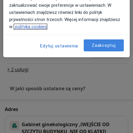
250 zł
Szczegóły
zaktualizować swoje preferencje w ustawieniach. W
ustawieniach znajdziesz również linki do polityk
Konsultacja ginekologiczna + USG +
prywatności stron trzecich. Więcej informacji znajdziesz
cytologia
Umów wizytę
w
polityka cookies
350 zł
Szczegóły
Zaakceptuj
Edytuj ustawienia
Prowadzenie ciąży
Umów wizytę
Szczegóły
+ 2 usługi
W jaki sposób ustalane są ceny?
Adres
Gabinet ginekologiczny ,(WEJŚCIE OD
SZCZYTU BUDYNKU ,NIE OD KLATKI)