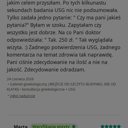
jakim celem przyszłam. Po tych kilkunastu
sekundach badania USG nic nie podsumowała.
Tylko zadała jedno pytanie: " Czy ma pani jakieś
pytania?" Byłam w szoku. Zapytałam czy
wszystko jest dobrze. Na co Pani doktor
odpowiedziała: " Tak. 250 zł. " Tak wyglądała
wizyta. :) Żadnego potwierdzenia USG, żadnego
komentarza na temat zdrowia tak naprawdę.
Pani ciśnie zdecydowanie na ilość a nie na
jakość. Zdecydowanie odradzam.
24 czerwca 2026
•
Gabinet ginekologiczny ,(WEJŚCIE OD SZCZYTU BUDYNKU ,NIE OD
KLATKI)
•
konsultacja ginekologiczna + USG
w opinii użytkownika -
•
zgłoś nadużycie
Marta
Weryfikacja wizyty
M