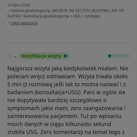
14 lipca 2026
•
Gabinet ginekologiczny ,(WEJŚCIE OD SZCZYTU BUDYNKU ,NIE OD
KLATKI)
•
konsultacja ginekologiczna + USG + cytologia
w opinii użytkownika ŻR
•
zgłoś nadużycie
-
Weryfikacja wizyty
Najgorsza wizyta jaką kiedykolwiek miałam. Nie
polecam wręcz odmawiam. Wizyta trwała około
5 min (z rozmową jeśli tak to można nazwać i z
badaniem (konsultacja+USG). Pani w ogóle sie
nie dopytywała bardziej szczegółowo o
symptomach jakie mam, zero zaangażowania i
zainteresowania pacjentem. Tuż po wpisaniu
moich danych w ciągu kilkunastu sekund
zrobiła USG. Zero komentarzy na temat tego z