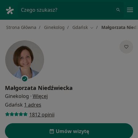
Me
Czego szukasz?
Strona Główna
Ginekolog
Gdańsk
Małgorzata Nied
Zmień miasto
Małgorzata Niedźwiecka
O specjalizacjach
Ginekolog
·
Więcej
Gdańsk
1 adres
1812 opinii
Umów wizytę