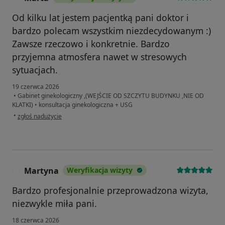
Od kilku lat jestem pacjentką pani doktor i
bardzo polecam wszystkim niezdecydowanym :)
Zawsze rzeczowo i konkretnie. Bardzo
przyjemna atmosfera nawet w stresowych
sytuacjach.
19 czerwca 2026
•
Gabinet ginekologiczny ,(WEJŚCIE OD SZCZYTU BUDYNKU ,NIE OD
KLATKI)
•
konsultacja ginekologiczna + USG
w opinii użytkownika Marta
•
zgłoś nadużycie
Martyna
Weryfikacja wizyty
M
Bardzo profesjonalnie przeprowadzona wizyta,
niezwykle miła pani.
18 czerwca 2026