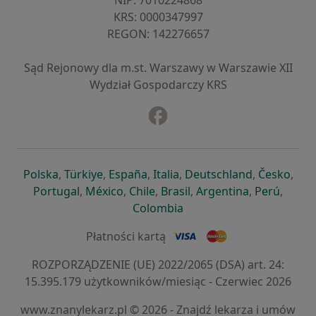
NIP: ⁠7010224868
KRS: ⁠0000347997
REGON: ⁠142276657
Sąd Rejonowy dla m.st. Warszawy w Warszawie XII
Wydział Gospodarczy KRS
Facebook
otwiera się w nowej karcie
otwiera się w nowej karcie
otwiera się w nowej karcie
otwiera się w nowej karcie
otwiera się w nowej karci
otwiera się
otwi
Polska
,
Türkiye
,
España
,
Italia
,
Deutschland
,
Česko
,
otwiera się w nowej karcie
otwiera się w nowej karcie
otwiera się w nowej karcie
otwiera się w nowej kar
otwiera się 
otwier
Portugal
,
México
,
Chile
,
Brasil
,
Argentina
,
Perú
,
otwiera się w nowej karc
Colombia
Płatności kartą
ROZPORZĄDZENIE (UE) 2022/2065 (DSA) art. 24:
15.395.179 użytkowników/miesiąc - Czerwiec 2026
www.znanylekarz.pl © 2026 - Znajdź lekarza i umów