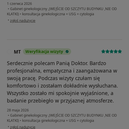
1 czerwca 2026
•
Gabinet ginekologiczny ,(WEJŚCIE OD SZCZYTU BUDYNKU ,NIE OD
KLATKI)
•
konsultacja ginekologiczna + USG + cytologia
w opinii użytkownika Niezadowolona pacjentka
•
zgłoś nadużycie
MT
Weryfikacja wizyty
M
Serdecznie polecam Panią Doktor. Bardzo
profesjonalna, empatyczna i zaangażowana w
swoją pracę. Podczas wizyty czułam się
komfortowo i zostałam dokładnie wysłuchana.
Wszystko zostało mi spokojnie wyjaśnione, a
badanie przebiegło w przyjaznej atmosferze.
28 maja 2026
•
Gabinet ginekologiczny ,(WEJŚCIE OD SZCZYTU BUDYNKU ,NIE OD
KLATKI)
•
konsultacja ginekologiczna + USG + cytologia
w opinii użytkownika MT
•
zgłoś nadużycie