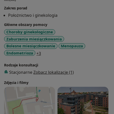
Zakres porad
Położnictwo i ginekologia
Główne obszary pomocy
Choroby ginekologiczne
Zaburzenia miesiączkowania
Bolesne miesiączkowanie
Menopauza
a11y_sr_more_diseases
Endometrioza
+3
Rodzaje konsultacji
Stacjonarne
Zobacz lokalizacje (1)
Zdjęcia i filmy