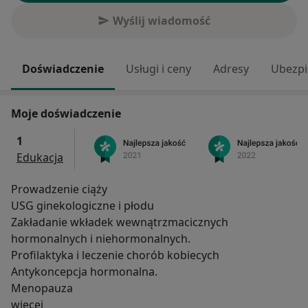
Wyślij wiadomość
Doświadczenie
Usługi i ceny
Adresy
Ubezpi
Moje doświadczenie
1
Edukacja
Prowadzenie ciąży
USG ginekologiczne i płodu
Zakładanie wkładek wewnątrzmacicznych
hormonalnych i niehormonalnych.
Profilaktyka i leczenie chorób kobiecych
Antykoncepcja hormonalna.
Menopauza
O mnie
więcej