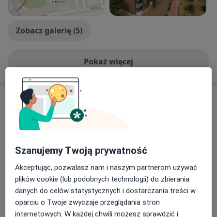
Zobacz galerię (5)
Pokaż więcej
o doświadczeniu
Usługi i ceny
Konsultacja dla kobiet w ciąży
Umów wizytę
Szczegóły
Szanujemy Twoją prywatność
Konsultacja ginekologiczna +
cytologia LBC + test HPV
Akceptując, pozwalasz nam i naszym partnerom używać
Umów wizytę
Szczegóły
plików cookie (lub podobnych technologii) do zbierania
danych do celów statystycznych i dostarczania treści w
oparciu o Twoje zwyczaje przeglądania stron
Konsultacja ginekologiczna + USG
Umów wizytę
internetowych. W każdej chwili możesz sprawdzić i