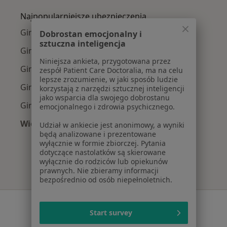
Najpopularniejsze ubezpieczenia
Ginekolodzy z TU Zdrowie w Gdańsku
Dobrostan emocjonalny i
sztuczna inteligencja
Ginekolodzy z Medicover w Gdańsku
Niniejsza ankieta, przygotowana przez
Ginekolodzy z Allianz w Gdańsku
zespół Patient Care Doctoralia, ma na celu
lepsze zrozumienie, w jaki sposób ludzie
Ginekolodzy z POLMED w Gdańsku
korzystają z narzędzi sztucznej inteligencji
jako wsparcia dla swojego dobrostanu
Ginekolodzy z NFZ w Gdańsku
emocjonalnego i zdrowia psychicznego.
Więcej (5)
Udział w ankiecie jest anonimowy, a wyniki
będą analizowane i prezentowane
Więcej w kategorii: Najpopularniejsze ubezpie
wyłącznie w formie zbiorczej. Pytania
dotyczące nastolatków są skierowane
wyłącznie do rodziców lub opiekunów
prawnych. Nie zbieramy informacji
bezpośrednio od osób niepełnoletnich.
Serwis
Start survey
Regulamin