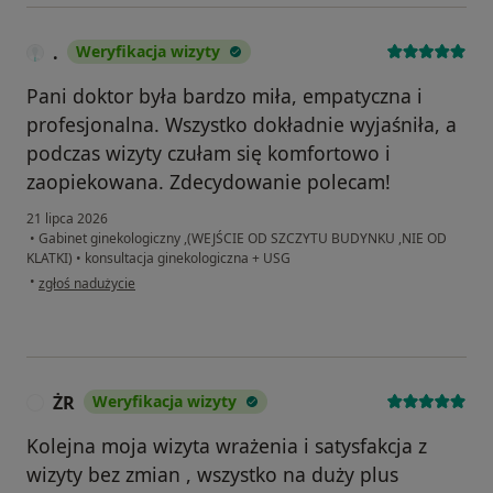
.
Weryfikacja wizyty
Pani doktor była bardzo miła, empatyczna i
profesjonalna. Wszystko dokładnie wyjaśniła, a
podczas wizyty czułam się komfortowo i
zaopiekowana. Zdecydowanie polecam!
21 lipca 2026
•
Gabinet ginekologiczny ,(WEJŚCIE OD SZCZYTU BUDYNKU ,NIE OD
KLATKI)
•
konsultacja ginekologiczna + USG
w opinii użytkownika .
•
zgłoś nadużycie
ŻR
Weryfikacja wizyty
Ż
Kolejna moja wizyta wrażenia i satysfakcja z
wizyty bez zmian , wszystko na duży plus