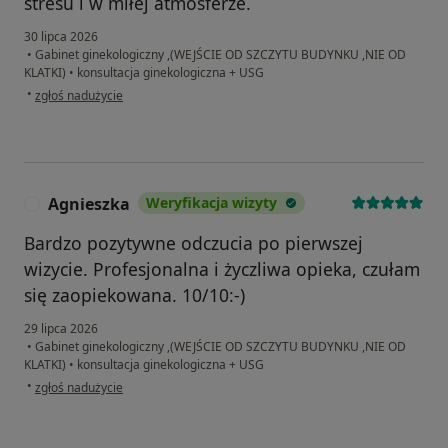
stresu i w miłej atmosferze.
30 lipca 2026
•
Gabinet ginekologiczny ,(WEJŚCIE OD SZCZYTU BUDYNKU ,NIE OD
KLATKI)
•
konsultacja ginekologiczna + USG
w opinii użytkownika AJ
•
zgłoś nadużycie
Agnieszka
Weryfikacja wizyty
A
Bardzo pozytywne odczucia po pierwszej
wizycie. Profesjonalna i życzliwa opieka, czułam
się zaopiekowana. 10/10:-)
29 lipca 2026
•
Gabinet ginekologiczny ,(WEJŚCIE OD SZCZYTU BUDYNKU ,NIE OD
KLATKI)
•
konsultacja ginekologiczna + USG
w opinii użytkownika Agnieszka
•
zgłoś nadużycie