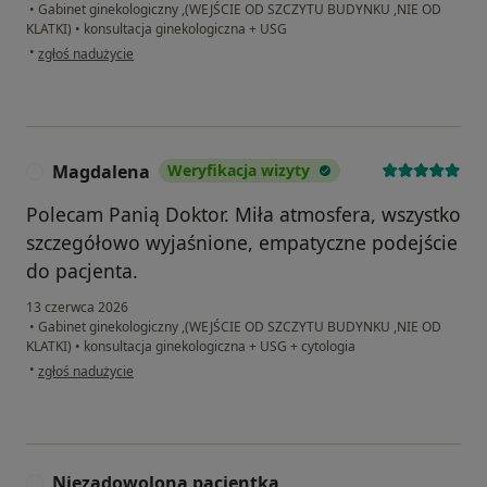
•
Gabinet ginekologiczny ,(WEJŚCIE OD SZCZYTU BUDYNKU ,NIE OD
KLATKI)
•
konsultacja ginekologiczna + USG
w opinii użytkownika Martyna
•
zgłoś nadużycie
Magdalena
Weryfikacja wizyty
M
Polecam Panią Doktor. Miła atmosfera, wszystko
szczegółowo wyjaśnione, empatyczne podejście
do pacjenta.
13 czerwca 2026
•
Gabinet ginekologiczny ,(WEJŚCIE OD SZCZYTU BUDYNKU ,NIE OD
KLATKI)
•
konsultacja ginekologiczna + USG + cytologia
w opinii użytkownika Magdalena
•
zgłoś nadużycie
Niezadowolona pacjentka
N