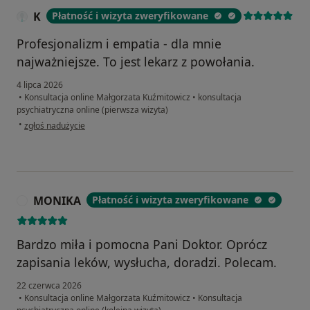
K
Płatność i wizyta zweryfikowane
Profesjonalizm i empatia - dla mnie
najważniejsze. To jest lekarz z powołania.
4 lipca 2026
•
Konsultacja online Małgorzata Kuźmitowicz
•
konsultacja
psychiatryczna online (pierwsza wizyta)
w opinii użytkownika K
•
zgłoś nadużycie
MONIKA
Płatność i wizyta zweryfikowane
M
Bardzo miła i pomocna Pani Doktor. Oprócz
zapisania leków, wysłucha, doradzi. Polecam.
22 czerwca 2026
•
Konsultacja online Małgorzata Kuźmitowicz
•
Konsultacja