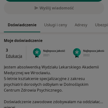
Wyślij wiadomość
Doświadczenie
Usługi i ceny
Adresy
Ubezpi
Moje doświadczenie
3
Edukacja
Jestem absolwentką Wydziału Lekarskiego Akademii
Medycznej we Wrocławiu.
5-letnie kształcenie specjalizacyjne z zakresu
psychiatrii dorosłych odbyłam w Dolnośląskim
Centrum Zdrowia Psychicznego.
Doświadczenie zawodowe zdobywałam na oddziałach
O mnie
psychiatrycznych całodobowych i dziennych, w
więcej