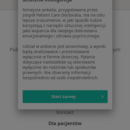
Niniejsza ankieta, przygotowana przez
zespół Patient Care Doctoralia, ma na celu
Serwis
lepsze zrozumienie, w jaki sposób ludzie
korzystają z narzędzi sztucznej inteligencji
Regulamin
jako wsparcia dla swojego dobrostanu
Polityka prywatności pacjentów
emocjonalnego i zdrowia psychicznego.
Polityka prywatności profesjonalistów
Udział w ankiecie jest anonimowy, a wyniki
Polityka prywatności dla profesjonalistów, których
będą analizowane i prezentowane
dane pozyskaliśmy samodzielnie
wyłącznie w formie zbiorczej. Pytania
dotyczące nastolatków są skierowane
Polityka cookies
wyłącznie do rodziców lub opiekunów
Jak działają wyniki wyszukiwania
prawnych. Nie zbieramy informacji
Dostępność
bezpośrednio od osób niepełnoletnich.
O nas
Praca
Rekrutujemy!
Start survey
Partnerzy
Centrum prasowe
Kontakt
Dla pacjentów