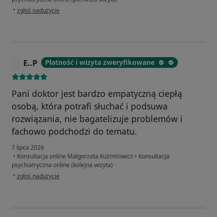
w opinii użytkownika A
•
zgłoś nadużycie
E..P
Płatność i wizyta zweryfikowane
E
Pani doktor jest bardzo empatyczną ciepłą
osobą, która potrafi słuchać i podsuwa
rozwiązania, nie bagatelizuje problemów i
fachowo podchodzi do tematu.
7 lipca 2026
•
Konsultacja online Małgorzata Kuźmitowicz
•
Konsultacja
psychiatryczna online (kolejna wizyta)
w opinii użytkownika E..P
•
zgłoś nadużycie