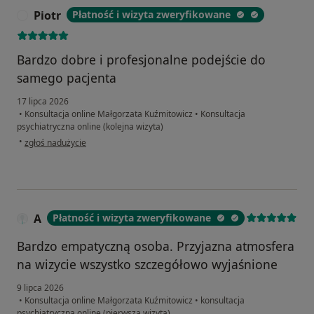
Piotr
Płatność i wizyta zweryfikowane
P
Bardzo dobre i profesjonalne podejście do
samego pacjenta
17 lipca 2026
•
Konsultacja online Małgorzata Kuźmitowicz
•
Konsultacja
psychiatryczna online (kolejna wizyta)
w opinii użytkownika Piotr
•
zgłoś nadużycie
A
Płatność i wizyta zweryfikowane
Bardzo empatyczną osoba. Przyjazna atmosfera
na wizycie wszystko szczegółowo wyjaśnione
9 lipca 2026
•
Konsultacja online Małgorzata Kuźmitowicz
•
konsultacja
psychiatryczna online (pierwsza wizyta)