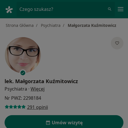
Me
Czego szukasz?
Strona Główna
Psychiatra
Małgorzata Kuźmitowicz
lek.
Małgorzata Kuźmitowicz
O specjalizacjach
Psychiatra
·
Więcej
Nr PWZ: 2298184
291 opinii
Umów wizytę