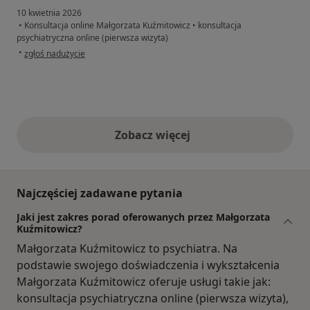
10 kwietnia 2026
•
Konsultacja online Małgorzata Kuźmitowicz
•
konsultacja
psychiatryczna online (pierwsza wizyta)
w opinii użytkownika Joanna
•
zgłoś nadużycie
Zobacz więcej
opinie powyżej
Najczęściej zadawane pytania
Jaki jest zakres porad oferowanych przez Małgorzata
Kuźmitowicz?
Małgorzata Kuźmitowicz to psychiatra. Na
podstawie swojego doświadczenia i wykształcenia
Małgorzata Kuźmitowicz oferuje usługi takie jak:
konsultacja psychiatryczna online (pierwsza wizyta),