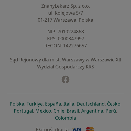
ZnanyLekarz Sp. z o.o.
ul. Kolejowa 5/7
01-217 Warszawa, Polska
NIP: ⁠7010224868
KRS: ⁠0000347997
REGON: ⁠142276657
Sąd Rejonowy dla m.st. Warszawy w Warszawie XII
Wydział Gospodarczy KRS
Facebook
otwiera się w nowej karcie
otwiera się w nowej karcie
otwiera się w nowej karcie
otwiera się w nowej karcie
otwiera się w nowej karci
otwiera się
otwi
Polska
,
Türkiye
,
España
,
Italia
,
Deutschland
,
Česko
,
otwiera się w nowej karcie
otwiera się w nowej karcie
otwiera się w nowej karcie
otwiera się w nowej kar
otwiera się 
otwier
Portugal
,
México
,
Chile
,
Brasil
,
Argentina
,
Perú
,
otwiera się w nowej karc
Colombia
Płatności kartą