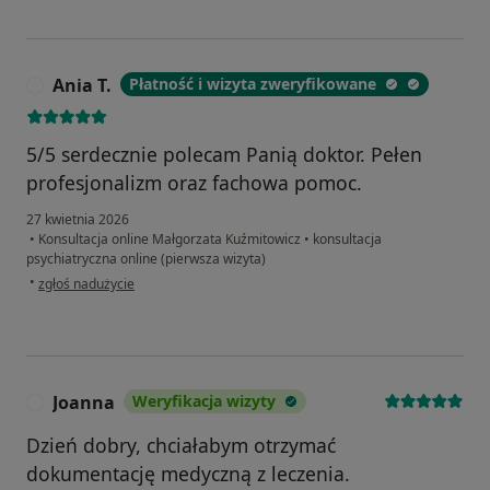
Ania T.
Płatność i wizyta zweryfikowane
A
5/5 serdecznie polecam Panią doktor. Pełen
profesjonalizm oraz fachowa pomoc.
27 kwietnia 2026
•
Konsultacja online Małgorzata Kuźmitowicz
•
konsultacja
psychiatryczna online (pierwsza wizyta)
w opinii użytkownika Ania T.
•
zgłoś nadużycie
Joanna
Weryfikacja wizyty
J
Dzień dobry, chciałabym otrzymać
dokumentację medyczną z leczenia.