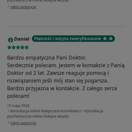
psychiatryczna online (kolejna wizyta)
w opinii użytkownika MONIKA
•
zgłoś nadużycie
Daniel
Płatność i wizyta zweryfikowane
D
Bardzo empatyczna Pani Doktor.
Serdecznie polecam. Jestem w kontakcie z Panią
Doktor od 2 lat. Zawsze reaguje pomocą i
rozwiązaniem jeśli mój stan się pogarsza.
Bardzo przyjazna w kontakcie. Z całego serca
polecam!
15 maja 2026
•
Konsultacja online Małgorzata Kuźmitowicz
•
Konsultacja
psychiatryczna online (kolejna wizyta)
w opinii użytkownika Daniel
•
zgłoś nadużycie