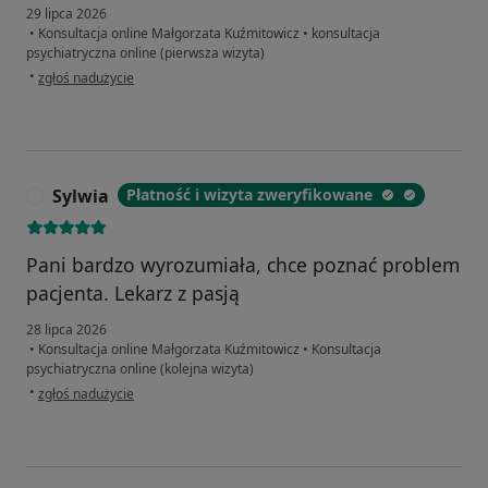
29 lipca 2026
•
Konsultacja online Małgorzata Kuźmitowicz
•
konsultacja
psychiatryczna online (pierwsza wizyta)
w opinii użytkownika Alicja
•
zgłoś nadużycie
Sylwia
Płatność i wizyta zweryfikowane
S
Pani bardzo wyrozumiała, chce poznać problem
pacjenta. Lekarz z pasją
28 lipca 2026
•
Konsultacja online Małgorzata Kuźmitowicz
•
Konsultacja
psychiatryczna online (kolejna wizyta)
w opinii użytkownika Sylwia
•
zgłoś nadużycie