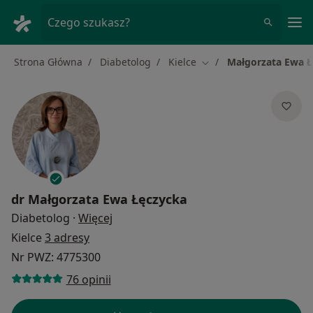
Me
Czego szukasz?
Strona Główna
Diabetolog
Kielce
Małgorzata Ewa Ł
Zmień miasto
dr
Małgorzata Ewa Łęczycka
O specjalizacjach
Diabetolog
·
Więcej
Kielce
3 adresy
Nr PWZ: 4775300
76 opinii