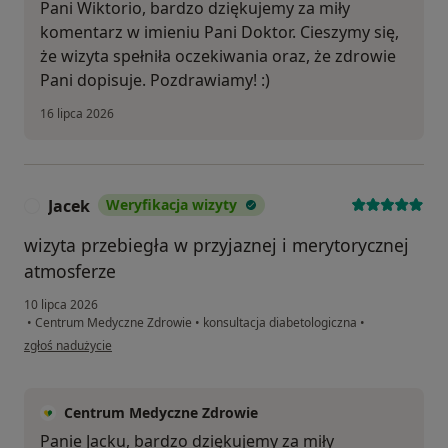
Pani Wiktorio, bardzo dziękujemy za miły
komentarz w imieniu Pani Doktor. Cieszymy się,
że wizyta spełniła oczekiwania oraz, że zdrowie
Pani dopisuje. Pozdrawiamy! :)
16 lipca 2026
Jacek
Weryfikacja wizyty
J
wizyta przebiegła w przyjaznej i merytorycznej
atmosferze
10 lipca 2026
•
Centrum Medyczne Zdrowie
•
konsultacja diabetologiczna
•
w opinii użytkownika Jacek
zgłoś nadużycie
Centrum Medyczne Zdrowie
Panie Jacku, bardzo dziękujemy za miły