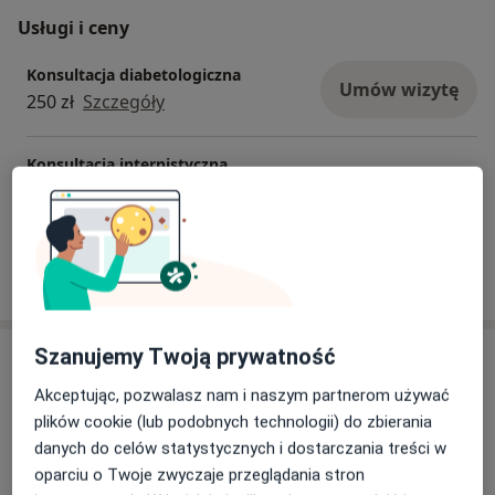
Usługi i ceny
Konsultacja diabetologiczna
Umów wizytę
250 zł
Szczegóły
Konsultacja internistyczna
Szczegóły
W jaki sposób ustalane są ceny?
Szanujemy Twoją prywatność
Adresy (3)
Akceptując, pozwalasz nam i naszym partnerom używać
Adres 1
Adres 2
Adres 3
plików cookie (lub podobnych technologii) do zbierania
danych do celów statystycznych i dostarczania treści w
oparciu o Twoje zwyczaje przeglądania stron