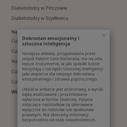
Diabetolodzy w Pińczowie
Diabetolodzy w Szydłowcu
Najczęście leczone choroby
Dobrostan emocjonalny i
Cukrzyca ciążowa w Kielcach
sztuczna inteligencja
Cukrzyca typu 2 w Kielcach
Niniejsza ankieta, przygotowana przez
zespół Patient Care Doctoralia, ma na celu
Nadciśnienie tętnicze w Kielcach
lepsze zrozumienie, w jaki sposób ludzie
korzystają z narzędzi sztucznej inteligencji
Cukrzyca w Kielcach
jako wsparcia dla swojego dobrostanu
emocjonalnego i zdrowia psychicznego.
Cukrzyca typu 1 w Kielcach
Udział w ankiecie jest anonimowy, a wyniki
Więcej (15)
będą analizowane i prezentowane
Więcej w kategorii: Najczęście leczone chorob
wyłącznie w formie zbiorczej. Pytania
dotyczące nastolatków są skierowane
wyłącznie do rodziców lub opiekunów
prawnych. Nie zbieramy informacji
bezpośrednio od osób niepełnoletnich.