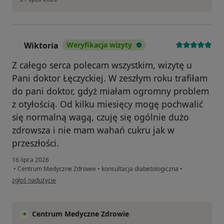
Wiktoria
Weryfikacja wizyty
W
Z całego serca polecam wszystkim, wizytę u
Pani doktor Łęczyckiej. W zeszłym roku trafiłam
do pani doktor, gdyż miałam ogromny problem
z otyłością. Od kilku miesięcy mogę pochwalić
się normalną wagą, czuję się ogólnie dużo
zdrowsza i nie mam wahań cukru jak w
przeszłości.
16 lipca 2026
•
Centrum Medyczne Zdrowie
•
konsultacja diabetologiczna
•
w opinii użytkownika Wiktoria
zgłoś nadużycie
Centrum Medyczne Zdrowie