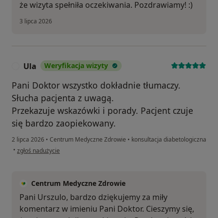
że wizyta spełniła oczekiwania. Pozdrawiamy! :)
3 lipca 2026
Ula
Weryfikacja wizyty
U
Pani Doktor wszystko dokładnie tłumaczy.
Słucha pacjenta z uwagą.
Przekazuje wskazówki i porady. Pacjent czuje
się bardzo zaopiekowany.
2 lipca 2026
•
Centrum Medyczne Zdrowie
•
konsultacja diabetologiczna
w opinii użytkownika Ula
•
zgłoś nadużycie
Centrum Medyczne Zdrowie
Pani Urszulo, bardzo dziękujemy za miły
komentarz w imieniu Pani Doktor. Cieszymy się,