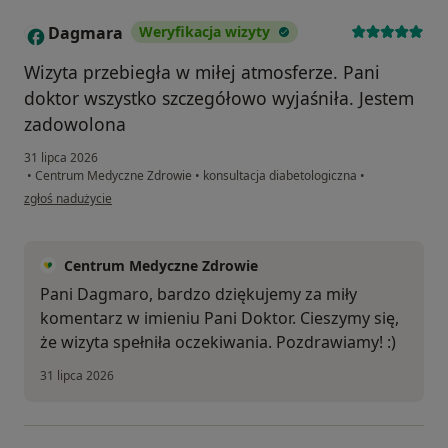
Dagmara
Weryfikacja wizyty
D
Wizyta przebiegła w miłej atmosferze. Pani
doktor wszystko szczegółowo wyjaśniła. Jestem
zadowolona
31 lipca 2026
•
Centrum Medyczne Zdrowie
•
konsultacja diabetologiczna
•
w opinii użytkownika Dagmara
zgłoś nadużycie
Centrum Medyczne Zdrowie
Pani Dagmaro, bardzo dziękujemy za miły
komentarz w imieniu Pani Doktor. Cieszymy się,
że wizyta spełniła oczekiwania. Pozdrawiamy! :)
31 lipca 2026