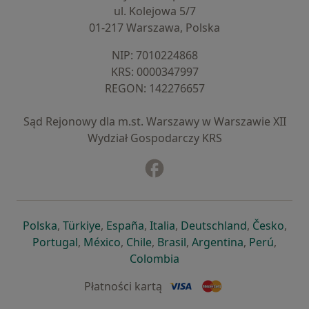
ul. Kolejowa 5/7
01-217 Warszawa, Polska
NIP: ⁠7010224868
KRS: ⁠0000347997
REGON: ⁠142276657
Sąd Rejonowy dla m.st. Warszawy w Warszawie XII
Wydział Gospodarczy KRS
Facebook
otwiera się w nowej karcie
otwiera się w nowej karcie
otwiera się w nowej karcie
otwiera się w nowej karcie
otwiera się w nowej karci
otwiera się
otwi
Polska
,
Türkiye
,
España
,
Italia
,
Deutschland
,
Česko
,
otwiera się w nowej karcie
otwiera się w nowej karcie
otwiera się w nowej karcie
otwiera się w nowej kar
otwiera się 
otwier
Portugal
,
México
,
Chile
,
Brasil
,
Argentina
,
Perú
,
otwiera się w nowej karc
Colombia
Płatności kartą