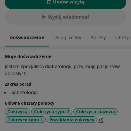
Umów wizytę
Wyślij wiadomość
Doświadczenie
Usługi i ceny
Adresy
Ubezpi
Moje doświadczenie
Jestem specjalistą diabetologii, przyjmuję pacjentów
dorosłych.
Zakres porad
Diabetologia
Główne obszary pomocy
Cukrzyca
Cukrzyca typu 2
Cukrzyca ciążowa
a11y_sr_mor
Cukrzyca typu 1
Powikłania cukrzycy
+5