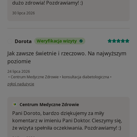
dużo zdrowia! Pozdrawiamy! :)
30 lipca 2026
Dorota
Weryfikacja wizyty
D
Jak zawsze świetnie i rzeczowo. Na najwyższym
poziomie
24 lipca 2026
•
Centrum Medyczne Zdrowie
•
konsultacja diabetologiczna
•
w opinii użytkownika Dorota
zgłoś nadużycie
Centrum Medyczne Zdrowie
Pani Doroto, bardzo dziękujemy za miły
komentarz w imieniu Pani Doktor. Cieszymy się,
że wizyta spełniła oczekiwania. Pozdrawiamy! :)