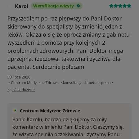
Karol
Weryfikacja wizyty
K
Przyszedłem po raz pierwszy do Pani Doktor
skierowany do specjalisty by zmienić jeden z
leków. Okazalo się że oprocz zmiany z gabinetu
wyszedłem z pomoca przy kolejnych 2
problemach zdrowotnych. Pani Doktor mega
uprzejma, rzeczowa, taktowna i życzliwa dla
pacjenta. Serdecznie polecam
30 lipca 2026
•
Centrum Medyczne Zdrowie
•
konsultacja diabetologiczna
•
w opinii użytkownika Karol
zgłoś nadużycie
Centrum Medyczne Zdrowie
Panie Karolu, bardzo dziękujemy za miły
komentarz w imieniu Pani Doktor. Cieszymy się,
że wizyta spełniła oczekiwania i życzymy Panu