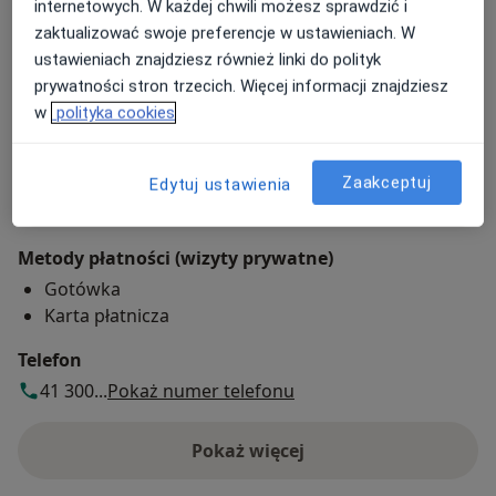
Centrum Medyczne Zdrowie
internetowych. W każdej chwili możesz sprawdzić i
Karczówkowska 45,
25-713
Kielce
zaktualizować swoje preferencje w ustawieniach. W
ustawieniach znajdziesz również linki do polityk
prywatności stron trzecich. Więcej informacji znajdziesz
Powiększ mapę
otwiera się w nowej karcie
w
polityka cookies
Dostępność
Pokaż kalendarz
Zaakceptuj
Edytuj ustawienia
Metody płatności (wizyty prywatne)
Gotówka
Karta płatnicza
Telefon
41 300...
Pokaż numer telefonu
Pokaż więcej
o adresie