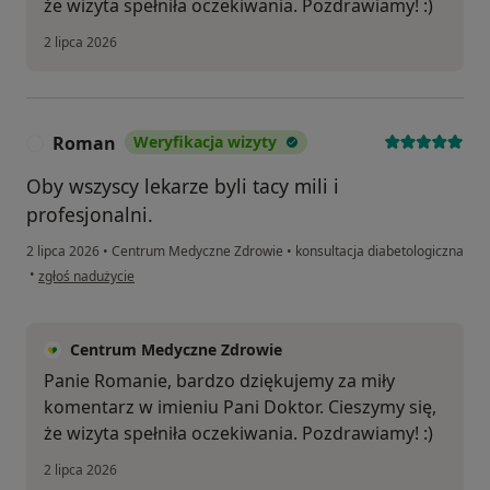
że wizyta spełniła oczekiwania. Pozdrawiamy! :)
2 lipca 2026
Roman
Weryfikacja wizyty
R
Oby wszyscy lekarze byli tacy mili i
profesjonalni.
2 lipca 2026
•
Centrum Medyczne Zdrowie
•
konsultacja diabetologiczna
w opinii użytkownika Roman
•
zgłoś nadużycie
Centrum Medyczne Zdrowie
Panie Romanie, bardzo dziękujemy za miły
komentarz w imieniu Pani Doktor. Cieszymy się,
że wizyta spełniła oczekiwania. Pozdrawiamy! :)
2 lipca 2026