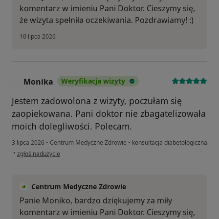
komentarz w imieniu Pani Doktor. Cieszymy się,
że wizyta spełniła oczekiwania. Pozdrawiamy! :)
10 lipca 2026
Monika
Weryfikacja wizyty
M
Jestem zadowolona z wizyty, poczułam się
zaopiekowana. Pani doktor nie zbagatelizowała
moich dolegliwości. Polecam.
3 lipca 2026
•
Centrum Medyczne Zdrowie
•
konsultacja diabetologiczna
w opinii użytkownika Monika
•
zgłoś nadużycie
Centrum Medyczne Zdrowie
Panie Moniko, bardzo dziękujemy za miły
komentarz w imieniu Pani Doktor. Cieszymy się,