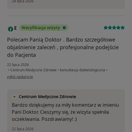
24 lipca 2026
E
Weryfikacja wizyty
Polecam Panią Doktor . Bardzo szczegółowe
objaśnienie zaleceń , profesjonalne podejście
do Pacjenta
22 lipca 2026
•
Centrum Medyczne Zdrowie
•
konsultacja diabetologiczna
•
w opinii użytkownika E
zgłoś nadużycie
Centrum Medyczne Zdrowie
Bardzo dziękujemy za miły komentarz w imieniu
Pani Doktor. Cieszymy się, że wizyta spełniła
oczekiwania. Pozdrawiamy! :)
22 lipca 2026