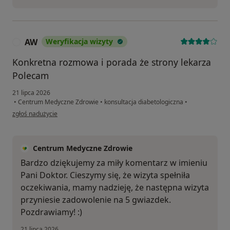
AW
Weryfikacja wizyty
A
Konkretna rozmowa i porada że strony lekarza
Polecam
21 lipca 2026
•
Centrum Medyczne Zdrowie
•
konsultacja diabetologiczna
•
w opinii użytkownika AW
zgłoś nadużycie
Centrum Medyczne Zdrowie
Bardzo dziękujemy za miły komentarz w imieniu
Pani Doktor. Cieszymy się, że wizyta spełniła
oczekiwania, mamy nadzieję, że następna wizyta
przyniesie zadowolenie na 5 gwiazdek.
Pozdrawiamy! :)
21 lipca 2026