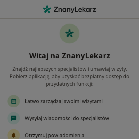
Me
Konsultacja Internistyczna • Kielce, świętokrzyskie
Filtry
• 1
Ubezpieczenie
Map
Konsultacja internistyczna specjaliści w
Witaj na ZnanyLekarz
Kielcach
Jak działają wyniki wyszukiwania
Znajdź najlepszych specjalistów i umawiaj wizyty.
Pobierz aplikację, aby uzyskać bezpłatny dostęp do
przydatnych funkcji:
Jakiego specjalisty szukasz?
Internista
Kardiolog
Łatwo zarządzaj swoimi wizytami
Lekarz rodzinny
Ginekolog
Wysyłaj wiadomości do specjalistów
Diabetolog
Zobacz więcej
Otrzymuj powiadomienia