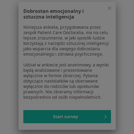
Konsultacja kardiologiczna w Kielcach
Dobrostan emocjonalny i
Holter EKG w Kielcach
sztuczna inteligencja
EKG - elektrokardiografia w Kielcach
Niniejsza ankieta, przygotowana przez
zespół Patient Care Doctoralia, ma na celu
Próba wysiłkowa w Kielcach
lepsze zrozumienie, w jaki sposób ludzie
korzystają z narzędzi sztucznej inteligencji
Więcej (15)
jako wsparcia dla swojego dobrostanu
Więcej w kategorii: Usługi w Kielcach
emocjonalnego i zdrowia psychicznego.
Popularne specjalizacje
Udział w ankiecie jest anonimowy, a wyniki
będą analizowane i prezentowane
Stomatolodzy w Kielcach
wyłącznie w formie zbiorczej. Pytania
dotyczące nastolatków są skierowane
Interniści w Kielcach
wyłącznie do rodziców lub opiekunów
prawnych. Nie zbieramy informacji
Psycholodzy w Kielcach
bezpośrednio od osób niepełnoletnich.
Chirurdzy w Kielcach
Start survey
Ginekolodzy w Kielcach
Więcej (15)