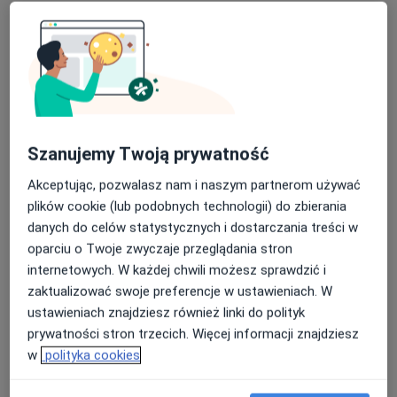
Zagórska 20/25a, Kielce
•
Mapa
Prywatny Gabinet Kardiologiczny dr Jarosław Kossak
Konsultacja internistyczna
200 zł
Specjalista nie oferuje umawiania online pod tym adresem.
Poproś o wizytę
Szanujemy Twoją prywatność
Akceptując, pozwalasz nam i naszym partnerom używać
plików cookie (lub podobnych technologii) do zbierania
danych do celów statystycznych i dostarczania treści w
oparciu o Twoje zwyczaje przeglądania stron
internetowych. W każdej chwili możesz sprawdzić i
zaktualizować swoje preferencje w ustawieniach. W
ustawieniach znajdziesz również linki do polityk
lek. Wojciech Chęć
prywatności stron trzecich. Więcej informacji znajdziesz
·
Więcej
Pulmonolog, Internista
w
polityka cookies
236 opinii