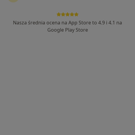
Nasza średnia ocena na App Store to 4.9 i 4.1 na
Google Play Store
Bezpieczne płatności
dr n. med. Magdalena Dolecka-Ślusarczyk
·
Więcej
Diabetolog, Internista, Lekarz rodzinny
233 opinie
Adres 1
Adres 2
Adres 3
Online
Leona Skibińskiego 4, Kielce
•
Mapa
Indywidualna Specjalistyczna Praktyka Lekarska Magdalena Dolecka-Ślusarczyk