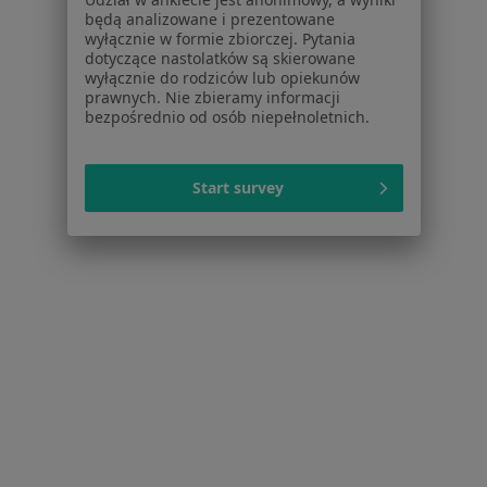
będą analizowane i prezentowane
Więcej (2)
wyłącznie w formie zbiorczej. Pytania
dotyczące nastolatków są skierowane
Więcej w kategorii: Najczęstsze schorzenia
wyłącznie do rodziców lub opiekunów
prawnych. Nie zbieramy informacji
bezpośrednio od osób niepełnoletnich.
Strona Główna
Diabetolog
Skarżysko-Kamienna
Zmień miasto
Start survey
Serwis
Regulamin
Polityka prywatności pacjentów
Polityka prywatności profesjonalistów
Polityka prywatności dla profesjonalistów, których
dane pozyskaliśmy samodzielnie
Polityka cookies