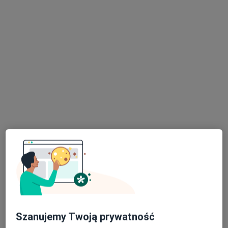
Specjalista nie oferuje umawiania online pod tym adresem.
Poproś o wizytę
dr n. med. Małgorzata Zachura
·
Więcej
Diabetolog, Kardiolog
67 opinii
Adres 1
Adres 2
Szanujemy Twoją prywatność
aleja IX Wieków Kielc 4a lokal 21 piętro 4, Kielce
•
Mapa