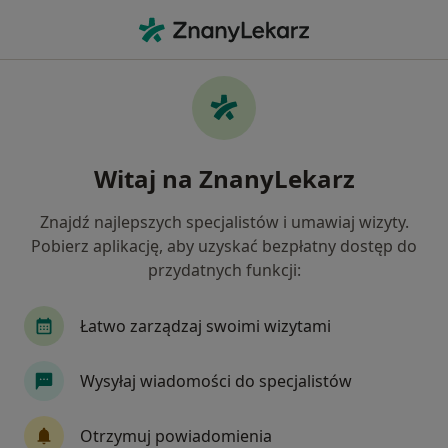
Me
Diabetolog • Skarżysko-Kamienna, świętokrzyskie
Filtry
Mapa
Polecani diabetolodzy w Skarżysku-
Witaj na ZnanyLekarz
Kamiennej
Jak działają wyniki wyszukiwania
Znajdź najlepszych specjalistów i umawiaj wizyty.
Pobierz aplikację, aby uzyskać bezpłatny dostęp do
przydatnych funkcji:
Łatwo zarządzaj swoimi wizytami
Wysyłaj wiadomości do specjalistów
lek. Marta Gonciarz
Otrzymuj powiadomienia
·
Więcej
W trakcie specjalizacji (Diabetolog)