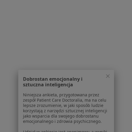
Powiązane wyszukiwania
|
Oferty pracy - Diabetolog
W pobliżu Skarżyska-Kamiennej
Diabetolodzy w Kielcach
Diabetolodzy w Radomiu
Diabetolodzy w Ostrowcu Świętokrzyskim
Diabetolodzy w Starachowicach
Diabetolodzy w Szydłowcu
Dobrostan emocjonalny i
Najczęstsze schorzenia
sztuczna inteligencja
Otyłość Skarżysko-Kamienna
Niniejsza ankieta, przygotowana przez
Choroby tarczycy Skarżysko-Kamienna
zespół Patient Care Doctoralia, ma na celu
lepsze zrozumienie, w jaki sposób ludzie
Cukrzyca Skarżysko-Kamienna
korzystają z narzędzi sztucznej inteligencji
jako wsparcia dla swojego dobrostanu
Cukrzyca ciążowa Skarżysko-Kamienna
emocjonalnego i zdrowia psychicznego.
Niepłodność Skarżysko-Kamienna
Udział w ankiecie jest anonimowy, a wyniki