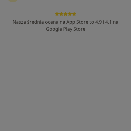
5 opinii
Adres
Online 1
Online 2
Nasza średnia ocena na App Store to 4.9 i 4.1 na
Google Play Store
Sokola 50A, Skarżysko-Kamienna
•
Mapa
Enklawa Zdrowia
Konsultacja obesitologiczna (leczenie otyłości)
Brak ceny
Specjalista nie oferuje umawiania online pod tym adresem.
Poproś o wizytę
Dostępni specjaliści
Specjaliści znajdują się poza Skarżysko-Kamienna,
świętokrzyskie, w obszarach bliskich Twojemu
wyszukiwaniu.