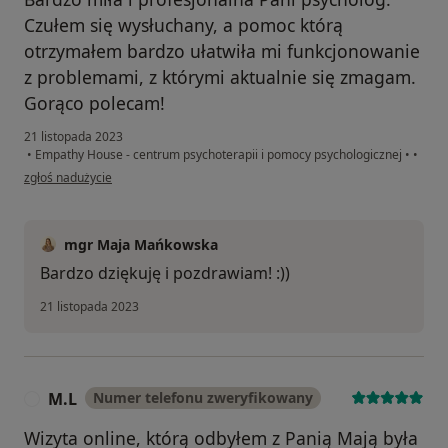
Czułem się wysłuchany, a pomoc którą
otrzymałem bardzo ułatwiła mi funkcjonowanie
z problemami, z którymi aktualnie się zmagam.
Gorąco polecam!
21 listopada 2023
•
Empathy House - centrum psychoterapii i pomocy psychologicznej
•
•
w opinii użytkownika Pacjent
zgłoś nadużycie
mgr Maja Mańkowska
Bardzo dziękuję i pozdrawiam! :))
21 listopada 2023
M.L
Numer telefonu zweryfikowany
M
Wizyta online, którą odbyłem z Panią Mają była