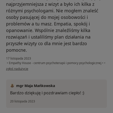
najprzyjemniejsza z wizyt a było ich kilka z
różnymi psychologami. Nie mogłem znaleść
osoby pasującej do mojej osobowości i
problemów a tu masz. Empatia, spokój i
opanowanie. Wspólnie znaleźliśmy kilka
rozwiązań i ustaliliśmy plan działania na
przyszłe wizyty co dla mnie jest bardzo
pomocne.
17 listopada 2023
•
Empathy House - centrum psychoterapii i pomocy psychologicznej
•
•
w opinii użytkownika M.L
zgłoś nadużycie
mgr Maja Mańkowska
Bardzo dziękuję i pozdrawiam ciepło! :)
20 listopada 2023