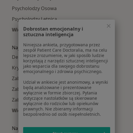
Psycholodzy Osowa
Psycholodzy Letnica
Dobrostan emocjonalny i
Więcej (10)
sztuczna inteligencja
Więcej w kategorii: Psycholodzy w pobliżu
Niniejsza ankieta, przygotowana przez
Najczęście leczone choroby
zespół Patient Care Doctoralia, ma na celu
lepsze zrozumienie, w jaki sposób ludzie
Depresja w Gdańsku
korzystają z narzędzi sztucznej inteligencji
jako wsparcia dla swojego dobrostanu
Kryzys emocjonalny w Gdańsku
emocjonalnego i zdrowia psychicznego.
Zaburzenia emocjonalne w Gdańsku
Udział w ankiecie jest anonimowy, a wyniki
będą analizowane i prezentowane
Zaburzenia lękowe w Gdańsku
wyłącznie w formie zbiorczej. Pytania
dotyczące nastolatków są skierowane
Zaburzenia nastroju w Gdańsku
wyłącznie do rodziców lub opiekunów
prawnych. Nie zbieramy informacji
Więcej (15)
bezpośrednio od osób niepełnoletnich.
Więcej w kategorii: Najczęście leczone chorob
Najpopularniejsze ubezpieczenia