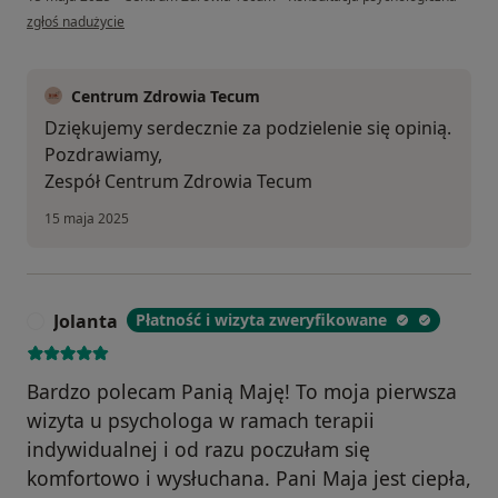
w opinii użytkownika J.K
zgłoś nadużycie
Centrum Zdrowia Tecum
Dziękujemy serdecznie za podzielenie się opinią.
Pozdrawiamy,
Zespół Centrum Zdrowia Tecum
15 maja 2025
Jolanta
Płatność i wizyta zweryfikowane
J
Bardzo polecam Panią Maję! To moja pierwsza
wizyta u psychologa w ramach terapii
indywidualnej i od razu poczułam się
komfortowo i wysłuchana. Pani Maja jest ciepła,