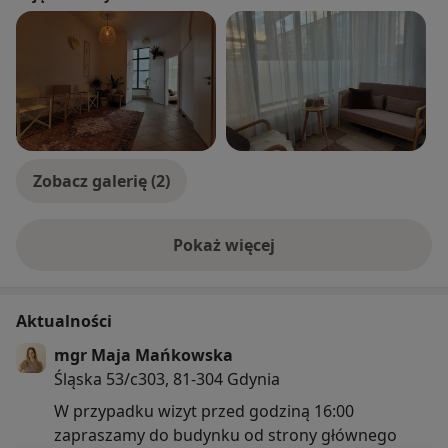
swojej strony dbam o poufność rozmów, zgodność z
etyką zawodu psychologa a także indywidualne
podejście i pełne zaangażowanie.
Możemy spotkać się jednorazowo lub też zaplanować
serię kilkunastu spotkań, w zależności od decyzji
klienta.
Udzielam konsultacji stacjonarnie w gabinecie a także
w formie online.
Zobacz galerię (2)
Zapraszam do kontaktu aby uzyskać więc informacji :).
Pokaż więcej
o doświadczeniu
Aktualności
mgr Maja Mańkowska
Śląska 53/c303, 81-304 Gdynia
W przypadku wizyt przed godziną 16:00
zapraszamy do budynku od strony głównego