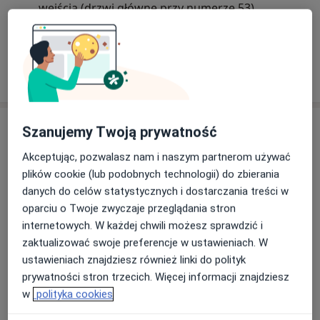
wejścia (drzwi główne przy numerze 53).
Po godzinie 16:00 wejście do budynku znajduje
się od strony patio (należy wejść w bramę
budynku, za szlabanem po lewej stronie znajduje
Dowiedz się więcej
się klatka C, gdzie na domofonie należy wybrać
15/06/2026
Centrum Zdrowia Tecum - gabinet znajduje się na
trzecim piętrze).
Usługi i ceny
Prosimy uprzejmie przybyć na wizytę
Szanujemy Twoją prywatność
najwcześniej 5 minut przed umówionym
Konsultacja psychologiczna
Akceptując, pozwalasz nam i naszym partnerom używać
terminem i w razie potrzeby poczekać na fotelach
Umów wizytę
Od 200 zł
Szczegóły
plików cookie (lub podobnych technologii) do zbierania
znajdujących się na korytarzu na drugim piętrze.
danych do celów statystycznych i dostarczania treści w
oparciu o Twoje zwyczaje przeglądania stron
Konsultacja psychologiczna
internetowych. W każdej chwili możesz sprawdzić i
(pierwsza wizyta)
Umów wizytę
zaktualizować swoje preferencje w ustawieniach. W
220 zł
Szczegóły
ustawieniach znajdziesz również linki do polityk
prywatności stron trzecich. Więcej informacji znajdziesz
Terapia psychologiczna
Umów wizytę
w
polityka cookies
200 zł - 220 zł
Szczegóły