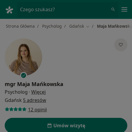
Me
Czego szukasz?
Strona Główna
Psycholog
Gdańsk
Maja Mańkowsk
Zmień miasto
mgr
Maja Mańkowska
O specjalizacjach
Psycholog
·
Więcej
Gdańsk
5 adresów
12 opinii
Umów wizytę