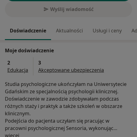
Wyślij wiadomość
Doświadczenie
Aktualności
Usługi i ceny
Ad
Moje doświadczenie
2
3
Edukacja
Akceptowane ubezpieczenia
Studia psychologiczne ukończyłam na Uniwersytecie
Gdańskim ze specjalnością psychologii klinicznej.
Doświadczenie w zawodzie zdobywałam podczas
różnych staży i praktyk a także szkoleń w obszarze
klinicznym.
Podejścia do pacjenta uczyłam się pracując w
pracowni psychologicznej Sensoria, wykonując
O mnie
badania psychologiczne oraz psychotesty.
więcej