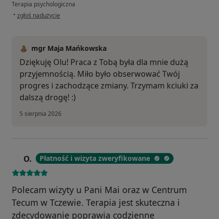
Terapia psychologiczna
w opinii użytkownika Ola
•
zgłoś nadużycie
mgr Maja Mańkowska
Dziękuję Olu! Praca z Tobą była dla mnie dużą
przyjemnością. Miło było obserwować Twój
progres i zachodzące zmiany. Trzymam kciuki za
dalszą drogę! :)
5 sierpnia 2026
O.
Płatność i wizyta zweryfikowane
O
Polecam wizyty u Pani Mai oraz w Centrum
Tecum w Tczewie. Terapia jest skuteczna i
zdecydowanie poprawia codzienne