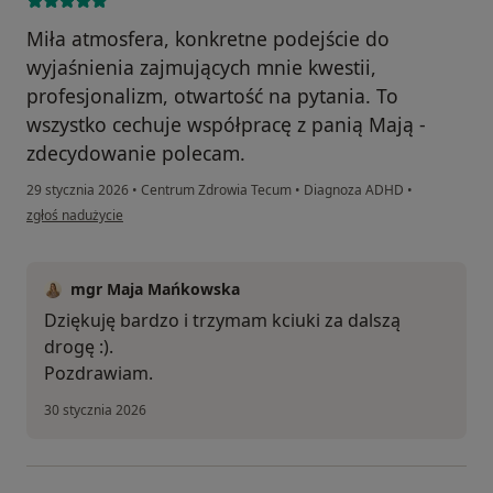
Miła atmosfera, konkretne podejście do
wyjaśnienia zajmujących mnie kwestii,
profesjonalizm, otwartość na pytania. To
wszystko cechuje współpracę z panią Mają -
zdecydowanie polecam.
29 stycznia 2026
•
Centrum Zdrowia Tecum
•
Diagnoza ADHD
•
w opinii użytkownika Dawid
zgłoś nadużycie
mgr Maja Mańkowska
Dziękuję bardzo i trzymam kciuki za dalszą
drogę :).
Pozdrawiam.
30 stycznia 2026