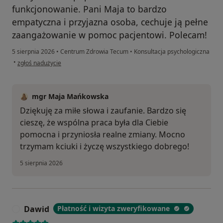
funkcjonowanie. Pani Maja to bardzo
empatyczna i przyjazna osoba, cechuje ją pełne
zaangażowanie w pomoc pacjentowi. Polecam!
5 sierpnia 2026
•
Centrum Zdrowia Tecum
•
Konsultacja psychologiczna
w opinii użytkownika O.
•
zgłoś nadużycie
mgr Maja Mańkowska
Dziękuję za miłe słowa i zaufanie. Bardzo się
cieszę, że wspólna praca była dla Ciebie
pomocna i przyniosła realne zmiany. Mocno
trzymam kciuki i życzę wszystkiego dobrego!
5 sierpnia 2026
Dawid
Płatność i wizyta zweryfikowane
D