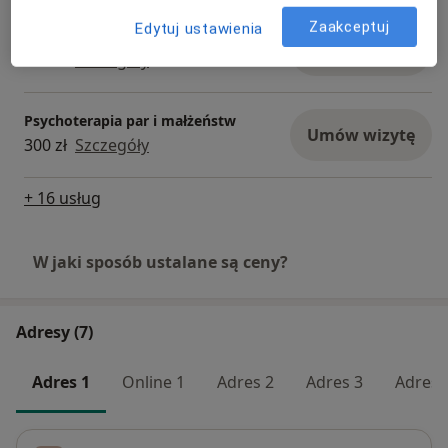
Zaakceptuj
Edytuj ustawienia
Sesja psychologiczna
Umów wizytę
220 zł
Szczegóły
Psychoterapia par i małżeństw
Umów wizytę
300 zł
Szczegóły
+ 16 usług
W jaki sposób ustalane są ceny?
Adresy (7)
Adres 1
Online 1
Adres 2
Adres 3
Adres 