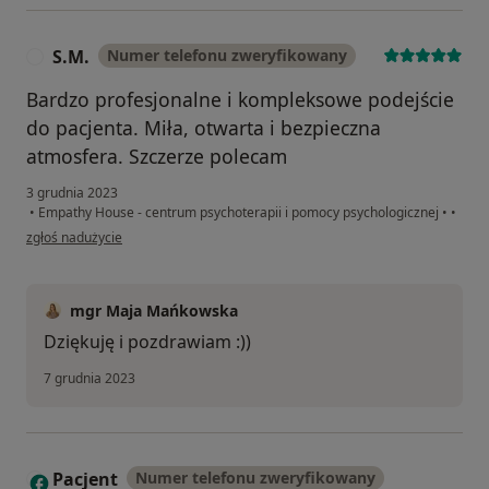
S.M.
Numer telefonu zweryfikowany
S
Bardzo profesjonalne i kompleksowe podejście
do pacjenta. Miła, otwarta i bezpieczna
atmosfera. Szczerze polecam
3 grudnia 2023
•
Empathy House - centrum psychoterapii i pomocy psychologicznej
•
•
w opinii użytkownika S.M.
zgłoś nadużycie
mgr Maja Mańkowska
Dziękuję i pozdrawiam :))
7 grudnia 2023
Pacjent
Numer telefonu zweryfikowany
P