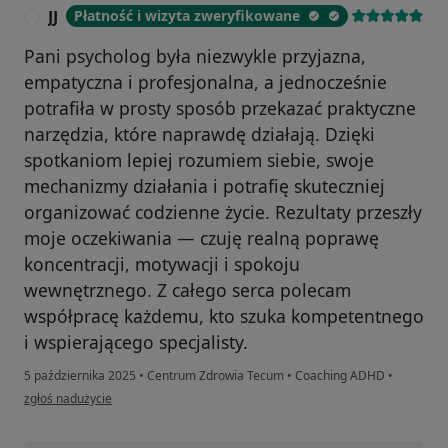
JJ
Płatność i wizyta zweryfikowane
J
Pani psycholog była niezwykle przyjazna,
empatyczna i profesjonalna, a jednocześnie
potrafiła w prosty sposób przekazać praktyczne
narzędzia, które naprawdę działają. Dzięki
spotkaniom lepiej rozumiem siebie, swoje
mechanizmy działania i potrafię skuteczniej
organizować codzienne życie. Rezultaty przeszły
moje oczekiwania — czuję realną poprawę
koncentracji, motywacji i spokoju
wewnętrznego. Z całego serca polecam
współpracę każdemu, kto szuka kompetentnego
i wspierającego specjalisty.
5 października 2025
•
Centrum Zdrowia Tecum
•
Coaching ADHD
•
w opinii użytkownika JJ
zgłoś nadużycie