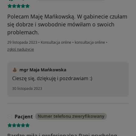
Polecam Maję Mańkowską. W gabinecie czułam
się dobrze i swobodnie mówiłam o swoich
problemach.
29 listopada 2023
•
Konsultacja online
•
konsultacja online
•
w opinii użytkownika Pacjent
zgłoś nadużycie
mgr Maja Mańkowska
Cieszę się, dziękuję i pozdrawiam :)
30 listopada 2023
Pacjent
Numer telefonu zweryfikowany
P
Bardzo miła i profesjonalna Pani psycholog.