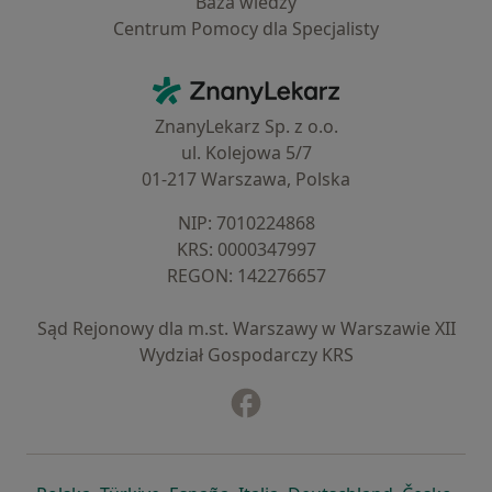
Baza wiedzy
Centrum Pomocy dla Specjalisty
Kontakt
ZnanyLekarz - Strona główna
ZnanyLekarz Sp. z o.o.
ul. Kolejowa 5/7
01-217 Warszawa, Polska
NIP: ⁠7010224868
KRS: ⁠0000347997
REGON: ⁠142276657
Sąd Rejonowy dla m.st. Warszawy w Warszawie XII
Wydział Gospodarczy KRS
Facebook
otwiera się w nowej karcie