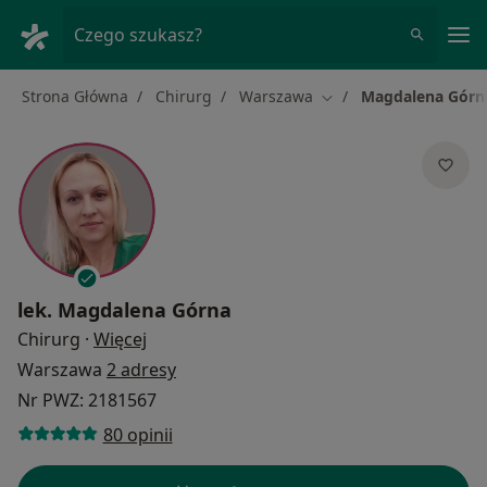
Me
Czego szukasz?
Strona Główna
Chirurg
Warszawa
Magdalena Górn
Zmień miasto
lek.
Magdalena Górna
O specjalizacjach
Chirurg
·
Więcej
Warszawa
2 adresy
Nr PWZ: 2181567
80 opinii