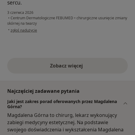
sercu.
3 czerwca 2026
•
Centrum Dermatologiczne FEBUMED
•
chirurgiczne usunięcie zmiany
skórnej na twarzy
w opinii użytkownika Nurhon
•
zgłoś nadużycie
Zobacz więcej
opinie powyżej
Najczęściej zadawane pytania
Jaki jest zakres porad oferowanych przez Magdalena
Górna?
Magdalena Górna to chirurg, lekarz wykonujący
zabiegi medycyny estetycznej. Na podstawie
swojego doświadczenia i wykształcenia Magdalena