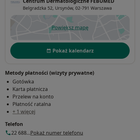
Centrum Dermatologiczne FEBUMED
Belgradzka 52,
Ursynów
, 02-791
Warszawa
Powiększ mapę
otwiera się w nowej karcie
Dostępność
Pokaż kalendarz
Metody płatności (wizyty prywatne)
Gotówka
Karta płatnicza
Przelew na konto
Płatność ratalna
+ 1 więcej
Telefon
22 688...
Pokaż numer telefonu