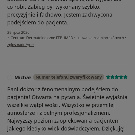
co robi. Zabieg byl wykonany szybko,
precyzyjnie i fachowo. Jestem zachwycona
podejściem do pacjenta.
29 lipca 2026
•
Centrum Dermatologiczne FEBUMED
•
usuwanie znamion skórnych
•
w opinii użytkownika Beata
zgłoś nadużycie
Michał
Numer telefonu zweryfikowany
M
Pani doktor z fenomenalnym podejściem do
pacjenta! Otwarta na pytania. Świetnie wyjaśnia
wszelkie wątpliwości. Wszystko w przemiłej
atmosferze i z pełnym profesjonalizmem.
Najwyższy poziom zaopiekowania pacjentem
jakiego kiedykolwiek doświadczyłem. Dziękuję!