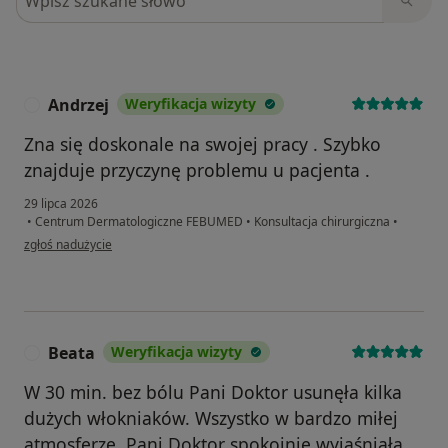
Andrzej
Weryfikacja wizyty
A
Zna się doskonale na swojej pracy . Szybko
znajduje przyczynę problemu u pacjenta .
29 lipca 2026
•
Centrum Dermatologiczne FEBUMED
•
Konsultacja chirurgiczna
•
w opinii użytkownika Andrzej
zgłoś nadużycie
Beata
Weryfikacja wizyty
B
W 30 min. bez bólu Pani Doktor usunęła kilka
dużych włokniaków. Wszystko w bardzo miłej
atmosferze. Pani Doktor spokojnie wyjaśniała