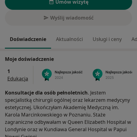
Umów wizytę
Wyślij wiadomość
Doświadczenie
Aktualności
Usługi i ceny
Ad
Moje doświadczenie
1
Edukacja
Konsultacje dla osób pełnoletnich
. Jestem
specjalistką chirurgii ogólnej oraz lekarzem medycyny
estetycznej. Ukończyłam Akademię Medyczną im.
Karola Marcinkowskiego w Poznaniu. Staże
zagraniczne odbywałam w Queen Elizabeth Hospital w
Londynie oraz w Kundiawa General Hospital w Papui
Nowej Gwinei.