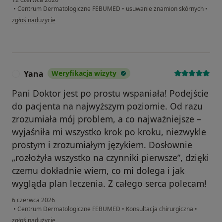
•
Centrum Dermatologiczne FEBUMED
•
usuwanie znamion skórnych
•
w opinii użytkownika Magdalena
zgłoś nadużycie
Yana
Weryfikacja wizyty
Y
Pani Doktor jest po prostu wspaniała! Podejście
do pacjenta na najwyższym poziomie. Od razu
zrozumiała mój problem, a co najważniejsze –
wyjaśniła mi wszystko krok po kroku, niezwykle
prostym i zrozumiałym językiem. Dosłownie
„rozłożyła wszystko na czynniki pierwsze”, dzięki
czemu dokładnie wiem, co mi dolega i jak
wygląda plan leczenia. Z całego serca polecam!
6 czerwca 2026
•
Centrum Dermatologiczne FEBUMED
•
Konsultacja chirurgiczna
•
w opinii użytkownika Yana
zgłoś nadużycie