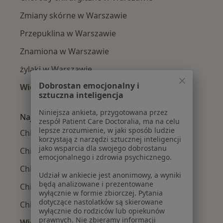
Zmiany skórne w Warszawie
Przepuklina w Warszawie
Znamiona w Warszawie
żylaki w Warszawie
Dobrostan emocjonalny i
Więcej (15)
sztuczna inteligencja
Więcej w kategorii: Najczęście leczone chorob
Niniejsza ankieta, przygotowana przez
Najpopularniejsze ubezpieczenia
zespół Patient Care Doctoralia, ma na celu
lepsze zrozumienie, w jaki sposób ludzie
Chirurdzy z Medicover w Warszawie
korzystają z narzędzi sztucznej inteligencji
jako wsparcia dla swojego dobrostanu
Chirurdzy z Allianz w Warszawie
emocjonalnego i zdrowia psychicznego.
Chirurdzy z INTER Polska w Warszawie
Udział w ankiecie jest anonimowy, a wyniki
będą analizowane i prezentowane
Chirurdzy z Signal Iduna w Warszawie
wyłącznie w formie zbiorczej. Pytania
dotyczące nastolatków są skierowane
Chirurdzy z Compensa w Warszawie
wyłącznie do rodziców lub opiekunów
prawnych. Nie zbieramy informacji
Więcej (12)