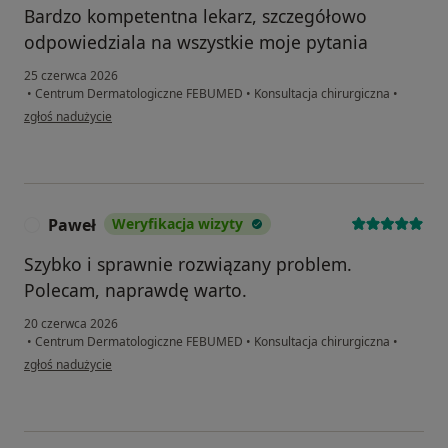
Bardzo kompetentna lekarz, szczegółowo
odpowiedziala na wszystkie moje pytania
25 czerwca 2026
•
Centrum Dermatologiczne FEBUMED
•
Konsultacja chirurgiczna
•
w opinii użytkownika MICHAL
zgłoś nadużycie
Paweł
Weryfikacja wizyty
P
Szybko i sprawnie rozwiązany problem.
Polecam, naprawdę warto.
20 czerwca 2026
•
Centrum Dermatologiczne FEBUMED
•
Konsultacja chirurgiczna
•
w opinii użytkownika Paweł
zgłoś nadużycie