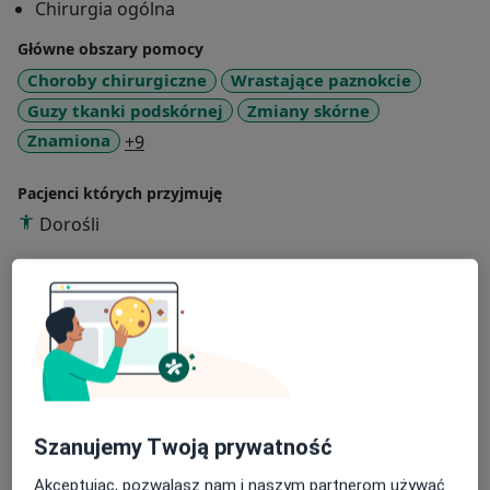
Chirurgia ogólna
Główne obszary pomocy
Choroby chirurgiczne
Wrastające paznokcie
Guzy tkanki podskórnej
Zmiany skórne
a11y_sr_more_diseases
Znamiona
+9
Pacjenci których przyjmuję
Dorośli
Rodzaje konsultacji
Stacjonarne
Zobacz lokalizacje (2)
Zdjęcia i filmy
Szanujemy Twoją prywatność
Akceptując, pozwalasz nam i naszym partnerom używać