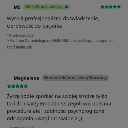
MS
Weryfikacja wizyty
M
Wysoki profesjonalizm, doświadczenie,
cierpliwość do pacjenta
18 czerwca 2026
•
Centrum Dermatologiczne FEBUMED
•
Konsultacja chirurgiczna
•
w opinii użytkownika MS
zgłoś nadużycie
Magdalena
Numer telefonu zweryfikowany
M
Życzę sobie spotkać na swojej srodze tylko
takich lekarzy.Empatia,szczegółowo opisana
procedura ale i zdolności psychologiczne
odciągania uwagi od skalpela ;)
12 czerwca 2026