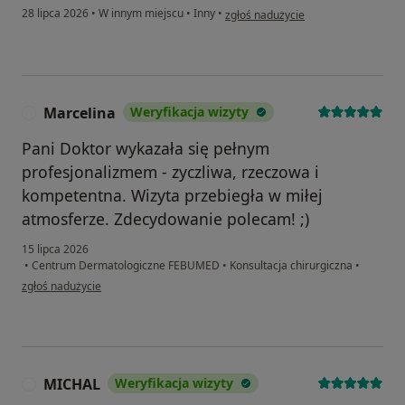
w opinii użytkownika Michał
28 lipca 2026
•
W innym miejscu
•
Inny
•
zgłoś nadużycie
Marcelina
Weryfikacja wizyty
M
Pani Doktor wykazała się pełnym
profesjonalizmem - zyczliwa, rzeczowa i
kompetentna. Wizyta przebiegła w miłej
atmosferze. Zdecydowanie polecam! ;)
15 lipca 2026
•
Centrum Dermatologiczne FEBUMED
•
Konsultacja chirurgiczna
•
w opinii użytkownika Marcelina
zgłoś nadużycie
MICHAL
Weryfikacja wizyty
M