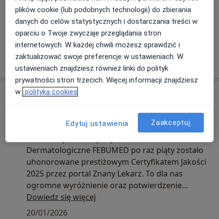
plików cookie (lub podobnych technologii) do zbierania
danych do celów statystycznych i dostarczania treści w
Zobacz galerię (12)
oparciu o Twoje zwyczaje przeglądania stron
internetowych. W każdej chwili możesz sprawdzić i
Pokaż więcej
zaktualizować swoje preferencje w ustawieniach. W
o doświadczeniu
ustawieniach znajdziesz również linki do polityk
prywatności stron trzecich. Więcej informacji znajdziesz
w
polityka cookies
Aktualności
lek. Magdalena Górna
Belgradzka 52, 02-791 Warszawa
Zaakceptuj
Edytuj ustawienia
Z radością informujemy, że Centrum
Dermatologiczne FEBUMED po raz piąty zostało
uhonorowane prestiżowym Certyfikatem Jakości
2025 przez portal Znany Lekarz. To dla nas
ogromne wyróżnienie oraz potwierdzenie
konsekwencji w utrzymywaniu najwyższych
Dowiedz się więcej
standardów opieki medycznej niezmiennie od
20/01/2026