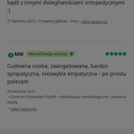
bądź z innymi dolegliwościami ortopedycznymi
:)
w opinii użytkownika A
21 kwietnia 2023
•
Prywatny gabinet
•
Inny
•
zgłoś nadużycie
MW
Weryfikacja wizyty
M
Cudowna osoba, zaangażowana, bardzo
sympatyczna, niezwykle empatyczna - po prostu
polecam
20 kwietnia 2023
•
Centrum Fizjoterapii Fizjofit
•
rehabilitacja stomatologiczna - pierwsza
wizyta
w opinii użytkownika MW
•
zgłoś nadużycie