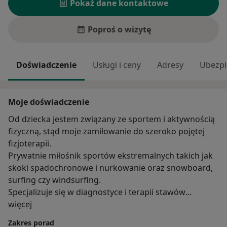
Pokaż dane kontaktowe
Poproś o wizytę
Doświadczenie
Usługi i ceny
Adresy
Ubezpi
Moje doświadczenie
Od dziecka jestem związany ze sportem i aktywnością
fizyczną, stąd moje zamiłowanie do szeroko pojętej
fizjoterapii.
Prywatnie miłośnik sportów ekstremalnych takich jak
skoki spadochronowe i nurkowanie oraz snowboard,
surfing czy windsurfing.
Specjalizuje się w diagnostyce i terapii stawów
O mnie
skroniowo-żuchwowych, w tym również w terapii
więcej
napięciowych i migrenowych zespołach bólowych
Zakres porad