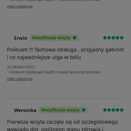
w opinii użytkownika M.P.
zgłoś nadużycie
Erwin
Weryfikacja wizyty
E
Polecam !!! fachowa obsługa , przyjazny gabinet
i co najważniejsze ulga w bólu
22 sierpnia 2023
•
Centrum Fizjoterapii Fizjofit
•
masaż leczniczy 60 minut
•
w opinii użytkownika Erwin
zgłoś nadużycie
Weronika
Weryfikacja wizyty
W
Pierwsza wizyta zaczęła się od szczegółowego
wywiadu dot. ogólnego stanu zdrowia i