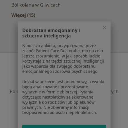
Ból kolana w Gliwicach
Więcej (15)
Więcej w kategorii: Najczęście leczone chorob
Dobrostan emocjonalny i
sztuczna inteligencja
Niniejsza ankieta, przygotowana przez
zespół Patient Care Doctoralia, ma na celu
lepsze zrozumienie, w jaki sposób ludzie
Serwis
korzystają z narzędzi sztucznej inteligencji
jako wsparcia dla swojego dobrostanu
Regulamin
emocjonalnego i zdrowia psychicznego.
Polityka prywatności pacjentów
Udział w ankiecie jest anonimowy, a wyniki
Polityka prywatności profesjonalistów
będą analizowane i prezentowane
Polityka prywatności dla profesjonalistów, których
wyłącznie w formie zbiorczej. Pytania
dotyczące nastolatków są skierowane
dane pozyskaliśmy samodzielnie
wyłącznie do rodziców lub opiekunów
Polityka cookies
prawnych. Nie zbieramy informacji
Jak działają wyniki wyszukiwania
bezpośrednio od osób niepełnoletnich.
Dostępność
O nas