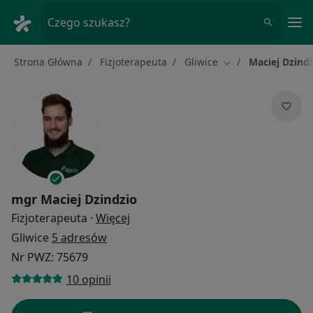
Me
Czego szukasz?
Strona Główna
Fizjoterapeuta
Gliwice
Maciej Dzind
Zmień miasto
mgr
Maciej Dzindzio
O specjalizacjach
Fizjoterapeuta
·
Więcej
Gliwice
5 adresów
Nr PWZ: 75679
10 opinii