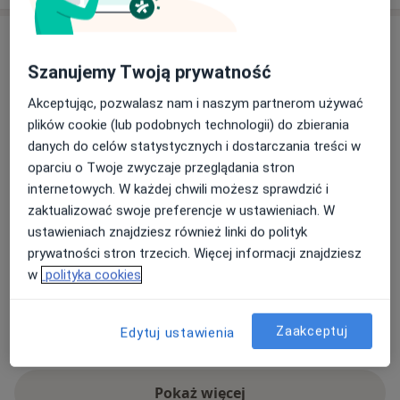
Adresy (5)
Szanujemy Twoją prywatność
Adres 1
Adres 2
Adres 3
Adres 4
Adres 5
Akceptując, pozwalasz nam i naszym partnerom używać
plików cookie (lub podobnych technologii) do zbierania
danych do celów statystycznych i dostarczania treści w
Prywatny gabinet
oparciu o Twoje zwyczaje przeglądania stron
Gliwice
internetowych. W każdej chwili możesz sprawdzić i
zaktualizować swoje preferencje w ustawieniach. W
Powiększ mapę
ustawieniach znajdziesz również linki do polityk
otwiera się w nowej karcie
prywatności stron trzecich. Więcej informacji znajdziesz
w
polityka cookies
Dostępność
W tym gabinecie nie można umawiać wizyt przez
internet
Co mam zrobić w tej sytuacji?
Zaakceptuj
Edytuj ustawienia
Pokaż więcej