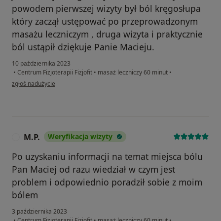
powodem pierwszej wizyty był ból kręgosłupa
który zaczął ustępować po przeprowadzonym
masażu leczniczym , druga wizyta i praktycznie
ból ustąpił dziękuje Panie Macieju.
10 października 2023
•
Centrum Fizjoterapii Fizjofit
•
masaż leczniczy 60 minut
•
w opinii użytkownika Darek
zgłoś nadużycie
M.P.
Weryfikacja wizyty
M
Po uzyskaniu informacji na temat miejsca bólu
Pan Maciej od razu wiedział w czym jest
problem i odpowiednio poradził sobie z moim
bólem
3 października 2023
•
Centrum Fizjoterapii Fizjofit
•
masaż leczniczy 60 minut
•