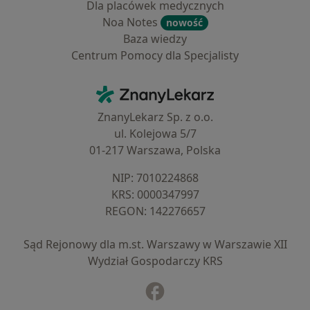
Dla placówek medycznych
Noa Notes
nowość
Baza wiedzy
Centrum Pomocy dla Specjalisty
Kontakt
ZnanyLekarz - Strona główna
ZnanyLekarz Sp. z o.o.
ul. Kolejowa 5/7
01-217 Warszawa, Polska
NIP: ⁠7010224868
KRS: ⁠0000347997
REGON: ⁠142276657
Sąd Rejonowy dla m.st. Warszawy w Warszawie XII
Wydział Gospodarczy KRS
Facebook
otwiera się w nowej karcie