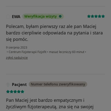
EWA
Weryfikacja wizyty
E
Polecam, byłam pierwszy raz ale pan Maciej
bardzo cierpliwie odpowiada na pytania i stara
się pomóc.
9 sierpnia 2023
•
Centrum Fizjoterapii Fizjofit
•
masaż leczniczy 60 minut
•
w opinii użytkownika EWA
zgłoś nadużycie
Pacjent
Numer telefonu zweryfikowany
Pan Maciej jest bardzo empatycznym i
życzliwym fizjoterapeutą, zna się na swojej