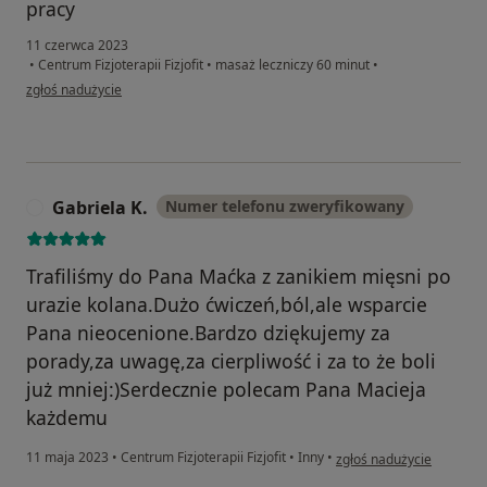
pracy
11 czerwca 2023
•
Centrum Fizjoterapii Fizjofit
•
masaż leczniczy 60 minut
•
w opinii użytkownika Pacjent
zgłoś nadużycie
Gabriela K.
Numer telefonu zweryfikowany
G
Trafiliśmy do Pana Maćka z zanikiem mięsni po
urazie kolana.Dużo ćwiczeń,ból,ale wsparcie
Pana nieocenione.Bardzo dziękujemy za
porady,za uwagę,za cierpliwość i za to że boli
już mniej:)Serdecznie polecam Pana Macieja
każdemu
w opinii użytkownika Gabr
11 maja 2023
•
Centrum Fizjoterapii Fizjofit
•
Inny
•
zgłoś nadużycie