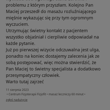
problemu z którym przyszłam. Kolejno Pan
Maciej przeszedł do masażu rozluźniającego
mięśnie wykazując się przy tym ogromnym
wyczuciem.
Utrzymując świetny kontakt z pacjentem
wszystko objaśniał i cierpliwie odpowiadał na
każde pytanie.
Już po pierwszej wizycie odczuwalna jest ulga,
ponadto na koniec dostajemy zalecenia jak ze
sobą postępować, więc można stwierdzić, że
Pan Maciej to świetny specjalista a dodatkowo
przesympatyczny człowiek.
Warto tutaj zajrzeć
11 sierpnia 2023
•
Centrum Fizjoterapii Fizjofit
•
masaż leczniczy 60 minut
•
w opinii użytkownika Weronika
zgłoś nadużycie