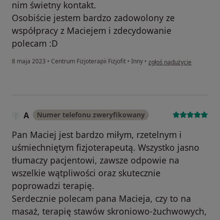
nim świetny kontakt.
Osobiście jestem bardzo zadowolony ze
współpracy z Maciejem i zdecydowanie
polecam :D
w opinii użytkownika Rom
8 maja 2023
•
Centrum Fizjoterapii Fizjofit
•
Inny
•
zgłoś nadużycie
A
Numer telefonu zweryfikowany
Pan Maciej jest bardzo miłym, rzetelnym i
uśmiechniętym fizjoterapeutą. Wszystko jasno
tłumaczy pacjentowi, zawsze odpowie na
wszelkie wątpliwości oraz skutecznie
poprowadzi terapię.
Serdecznie polecam pana Macieja, czy to na
masaż, terapię stawów skroniowo-żuchwowych,