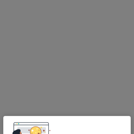
mgr Szymon Kozaczko
·
Więcej
Fizjoterapeuta
32 opinie
Bojków Górny ul. Szparagowa 19, Gliwice
•
Mapa
X-Rehab Gliwickie Centrum Rehabilitacji
Konsultacja fizjoterapeutyczna (pierwsza wizyta)
250 zł
Specjalista nie oferuje umawiania online pod tym adresem.
Poproś o wizytę