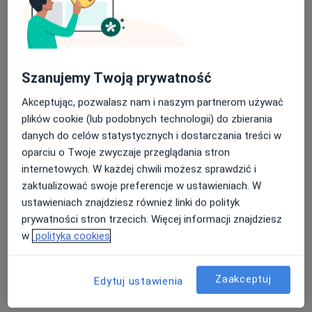
Szanujemy Twoją prywatność
Akceptując, pozwalasz nam i naszym partnerom używać
mgr Tomasz Mechelewski
plików cookie (lub podobnych technologii) do zbierania
·
Więcej
Fizjoterapeuta
danych do celów statystycznych i dostarczania treści w
146 opinii
oparciu o Twoje zwyczaje przeglądania stron
Cichociemnych 14, Gliwice
•
Mapa
internetowych. W każdej chwili możesz sprawdzić i
FizjoPaluch - nowoczesna fizjoterapia Gliwice
zaktualizować swoje preferencje w ustawieniach. W
ustawieniach znajdziesz również linki do polityk
Konsultacja fizjoterapeutyczna (kolejna wizyta)
180 zł
prywatności stron trzecich. Więcej informacji znajdziesz
Specjalista nie oferuje umawiania online pod tym adresem.
w
polityka cookies
Poproś o wizytę
Zaakceptuj
Edytuj ustawienia