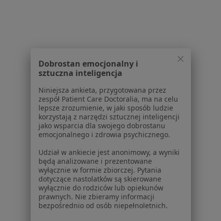
Ból karku w Katowicach
Ból karku w Sosnowcu
Ból karku w Tychach
Dobrostan emocjonalny i
Ból karku w Chorzowie
sztuczna inteligencja
Ból karku w Zabrzu
Niniejsza ankieta, przygotowana przez
zespół Patient Care Doctoralia, ma na celu
Więcej (14)
lepsze zrozumienie, w jaki sposób ludzie
Więcej w kategorii: W pobliżu Gliwic
korzystają z narzędzi sztucznej inteligencji
jako wsparcia dla swojego dobrostanu
Schorzenia w Gliwicach
emocjonalnego i zdrowia psychicznego.
Nadciśnienie tętnicze w Gliwicach
Udział w ankiecie jest anonimowy, a wyniki
będą analizowane i prezentowane
Choroby serca w Gliwicach
wyłącznie w formie zbiorczej. Pytania
dotyczące nastolatków są skierowane
Zaburzenia rytmu serca w Gliwicach
wyłącznie do rodziców lub opiekunów
prawnych. Nie zbieramy informacji
Choroba wieńcowa w Gliwicach
bezpośrednio od osób niepełnoletnich.
Niewydolność serca w Gliwicach