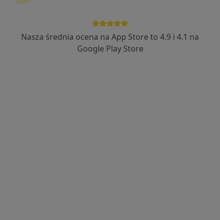
Nasza średnia ocena na App Store to 4.9 i 4.1 na
Bezpieczne płatności
Google Play Store
mgr Dagmara Wycisk
·
Więcej
Fizjoterapeuta
230 opinii
ul. Jerzego Popiełuszki 11/2, Gliwice
•
Mapa
Dagmara Wycisk Fizjoterapia i Leczenie Bólu
Konsultacja fizjoterapeutyczna
200 zł
Specjalista nie oferuje umawiania online pod tym adresem.
Poproś o wizytę