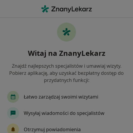
Me
Ból Karku • Gliwice, śląskie
Filtry
• 1
Ubezpieczenie
Map
Ból karku specjaliści w Gliwicach
Witaj na ZnanyLekarz
Jak działają wyniki wyszukiwania
Znajdź najlepszych specjalistów i umawiaj wizyty.
Pobierz aplikację, aby uzyskać bezpłatny dostęp do
Jakiego specjalisty szukasz?
przydatnych funkcji:
Fizjoterapeuta
Ortopeda
Dietetyk
Gi
Łatwo zarządzaj swoimi wizytami
Wysyłaj wiadomości do specjalistów
Otrzymuj powiadomienia