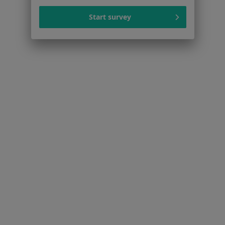
Więcej (15)
Start survey
Więcej w kategorii: Schorzenia w Gliwicach
Strona Główna
Choroby
Ból Karku
Gliwice
Zmień miasto
Zmień mia
Serwis
Regulamin
Polityka prywatności pacjentów
Polityka prywatności profesjonalistów
Polityka prywatności dla profesjonalistów, których
dane pozyskaliśmy samodzielnie
Polityka cookies
Jak działają wyniki wyszukiwania