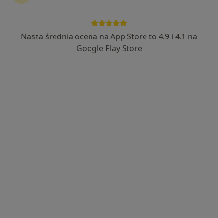
mgr Krzysztof Rokosz
Fizjoterapeuta
Nasza średnia ocena na App Store to 4.9 i 4.1 na
22 opinie
Google Play Store
Cichociemnych 14, Gliwice
•
Mapa
FizjoPaluch - nowoczesna fizjoterapia Gliwice
Konsultacja fizjoterapeutyczna (kolejna wizyta)
180 zł
Specjalista nie oferuje umawiania online pod tym adresem.
Poproś o wizytę