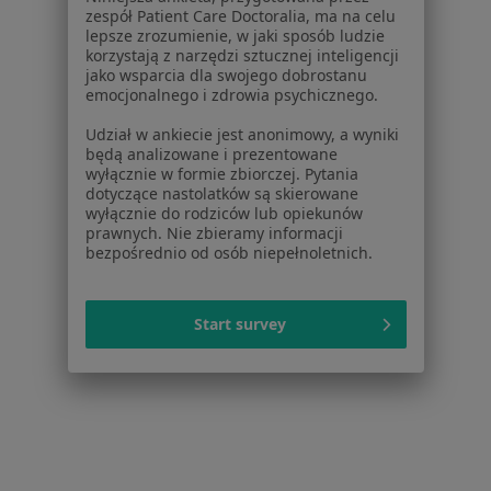
Więcej w kategorii: W pobliżu Żernicy
zespół Patient Care Doctoralia, ma na celu
lepsze zrozumienie, w jaki sposób ludzie
Najczęstsze schorzenia
korzystają z narzędzi sztucznej inteligencji
jako wsparcia dla swojego dobrostanu
Ból biodra Żernica
emocjonalnego i zdrowia psychicznego.
Ból karku Żernica
Udział w ankiecie jest anonimowy, a wyniki
będą analizowane i prezentowane
Ból kolana Żernica
wyłącznie w formie zbiorczej. Pytania
dotyczące nastolatków są skierowane
Ból pleców Żernica
wyłącznie do rodziców lub opiekunów
prawnych. Nie zbieramy informacji
Bóle kręgosłupa Żernica
bezpośrednio od osób niepełnoletnich.
Więcej (13)
Więcej w kategorii: Najczęstsze schorzenia
Start survey
Strona Główna
Fizjoterapeuta
Żernica
Zmień miasto