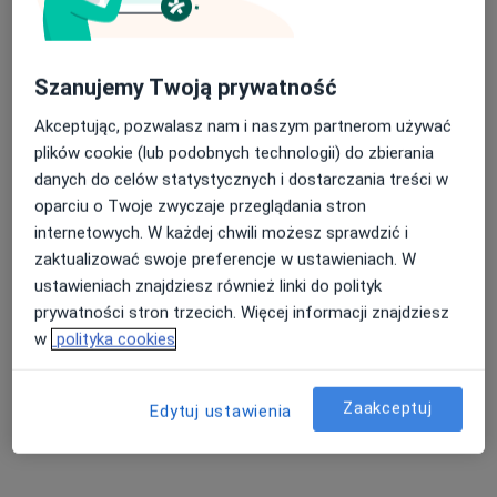
mgr Dawid Bubała
Fizjoterapeuta
18 opinii
Szanujemy Twoją prywatność
Bojków Górny ul. Szparagowa 19, Gliwice
•
Mapa
Akceptując, pozwalasz nam i naszym partnerom używać
X-Rehab Gliwickie Centrum Rehabilitacji
plików cookie (lub podobnych technologii) do zbierania
Masaż całościowy – terapia manualna
od 220 zł
danych do celów statystycznych i dostarczania treści w
Specjalista nie oferuje umawiania online pod tym adresem.
oparciu o Twoje zwyczaje przeglądania stron
internetowych. W każdej chwili możesz sprawdzić i
Poproś o wizytę
zaktualizować swoje preferencje w ustawieniach. W
ustawieniach znajdziesz również linki do polityk
prywatności stron trzecich. Więcej informacji znajdziesz
w
polityka cookies
Zaakceptuj
Edytuj ustawienia