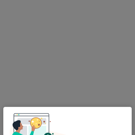
mgr Aleksandra Kwiasowska
·
Więcej
Fizjoterapeuta
13 opinii
Bojków Górny ul. Szparagowa 19, Gliwice
•
Mapa
X-Rehab Gliwickie Centrum Rehabilitacji
Konsultacja fizjoterapeutyczna (pierwsza wizyta)
250 zł
Specjalista nie oferuje umawiania online pod tym adresem.
Poproś o wizytę