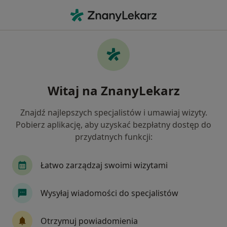
Me
Fizjoterapeuta • Żernica, śląskie
Filtry
Ubezpieczenie
Mapa
Polecani fizjoterapeuci w Żernicy
Witaj na ZnanyLekarz
Jak działają wyniki wyszukiwania
Znajdź najlepszych specjalistów i umawiaj wizyty.
Pobierz aplikację, aby uzyskać bezpłatny dostęp do
Wybierz swoje ubezpieczenie
przydatnych funkcji:
Łatwo zarządzaj swoimi wizytami
Wysyłaj wiadomości do specjalistów
Otrzymuj powiadomienia