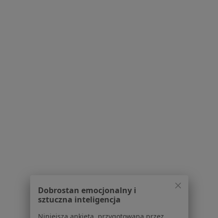
Poproś o wizytę
1
2
3
4
5
6
7
Powiązane
|
Oferty pracy -
wyszukiwania
Fizjoterapeuta
W pobliżu Żernicy
Fizjoterapeuci w Katowicach
Fizjoterapeuci w Gliwicach
Fizjoterapeuci w Sosnowcu
Fizjoterapeuci w Chorzowie
Dobrostan emocjonalny i
Fizjoterapeuci w Tychach
sztuczna inteligencja
Więcej (15)
Niniejsza ankieta, przygotowana przez