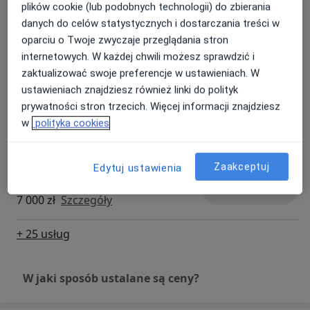
Od 1 000 zł
Szczegóły
plików cookie (lub podobnych technologii) do zbierania
danych do celów statystycznych i dostarczania treści w
Powiększanie piersi tłuszczem
oparciu o Twoje zwyczaje przeglądania stron
autologicznym
Umów wizytę
internetowych. W każdej chwili możesz sprawdzić i
250 zł
Szczegóły
zaktualizować swoje preferencje w ustawieniach. W
ustawieniach znajdziesz również linki do polityk
Powiększanie penisa tłuszczem
prywatności stron trzecich. Więcej informacji znajdziesz
autologicznym
Umów wizytę
w
polityka cookies
250 zł
Szczegóły
Zaakceptuj
Edytuj ustawienia
Powiększanie penisa kwasem
polimlekowym
Umów wizytę
7 000 zł
Szczegóły
+ 25 usług
W jaki sposób ustalane są ceny?