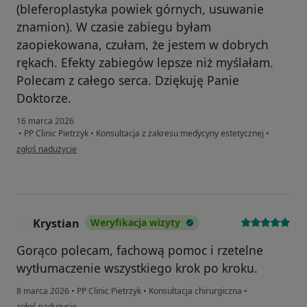
(bleferoplastyka powiek górnych, usuwanie
znamion). W czasie zabiegu byłam
zaopiekowana, czułam, że jestem w dobrych
rękach. Efekty zabiegów lepsze niż myślałam.
Polecam z całego serca. Dziękuję Panie
Doktorze.
16 marca 2026
•
PP Clinic Pietrzyk
•
Konsultacja z zakresu medycyny estetycznej
•
w opinii użytkownika Wdzięczna pacjentka
zgłoś nadużycie
Krystian
Weryfikacja wizyty
K
Gorąco polecam, fachową pomoc i rzetelne
wytłumaczenie wszystkiego krok po kroku.
8 marca 2026
•
PP Clinic Pietrzyk
•
Konsultacja chirurgiczna
•
w opinii użytkownika Krystian
zgłoś nadużycie