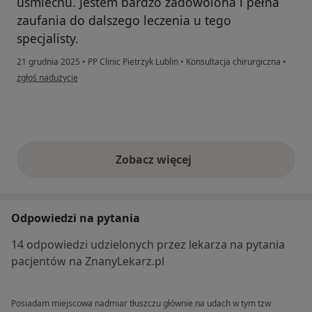
uśmiechu. Jestem bardzo zadowolona i pełna
zaufania do dalszego leczenia u tego
specjalisty.
21 grudnia 2025
•
PP Clinic Pietrzyk Lublin
•
Konsultacja chirurgiczna
•
w opinii użytkownika Małgosia
zgłoś nadużycie
Zobacz więcej
opinie powyżej
Odpowiedzi na pytania
14 odpowiedzi udzielonych przez lekarza na pytania
pacjentów na ZnanyLekarz.pl
Posiadam miejscowa nadmiar tłuszczu głównie na udach w tym tzw