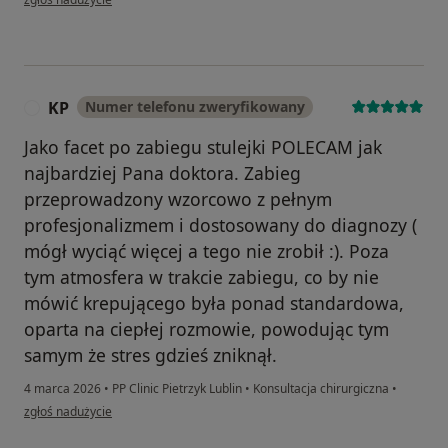
KP
Numer telefonu zweryfikowany
K
Jako facet po zabiegu stulejki POLECAM jak
najbardziej Pana doktora. Zabieg
przeprowadzony wzorcowo z pełnym
profesjonalizmem i dostosowany do diagnozy (
mógł wyciąć więcej a tego nie zrobił :). Poza
tym atmosfera w trakcie zabiegu, co by nie
mówić krepującego była ponad standardowa,
oparta na ciepłej rozmowie, powodując tym
samym że stres gdzieś zniknął.
4 marca 2026
•
PP Clinic Pietrzyk Lublin
•
Konsultacja chirurgiczna
•
w opinii użytkownika KP
zgłoś nadużycie