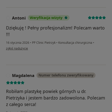
Antoni
Weryfikacja wizyty
A
Dziękuję ! Pełny profesjonalizm! Polecam warto
!!!
16 stycznia 2026
•
PP Clinic Pietrzyk
•
Konsultacja chirurgiczna
•
w opinii użytkownika Antoni
zgłoś nadużycie
Magdalena
Numer telefonu zweryfikowany
M
Robiłam plastykę powiek górnych u dr.
Pietrzyka i jestem bardzo zadowolona. Polecam
z całego serca!