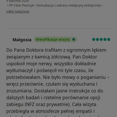
9 stycznia 2026
•
PP Clinic Pietrzyk
•
Konsultacja z zakresu medycyny estetycznej
•
w opinii użytkownika Magdalena
zgłoś nadużycie
Małgosia
Weryfikacja wizyty
M
Do Pana Doktora trafiłam z ogromnym lękiem
związanym z kamicą żółciową. Pan Doktor
uspokoił moje nerwy, wszystko dokładnie
wytłumaczył i poświęcił mi tyle czasu, ile
potrzebowałam. Nie było mowy o poganianiu –
wręcz przeciwnie, czułam się wysłuchana i
zrozumiana. Dostałam jasne instrukcje co do
dalszych badań i rzetelne porównanie opcji
zabiegu (NFZ oraz prywatnie). Cała wizyta
przebiegła w atmosferze pełnej empatii i