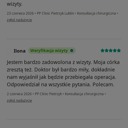
wizyty.
23 czerwca 2026
•
PP Clinic Pietrzyk Lublin
•
Konsultacja chirurgiczna
•
w opinii użytkownika Piotr
zgłoś nadużycie
Ilona
Weryfikacja wizyty
I
Jestem bardzo zadowolona z wizyty. Moja córka
zresztą też. Doktor był bardzo miły, dokładnie
nam wyjaśnił jak będzie przebiegała operacja.
Odpowiedział na wszystkie pytania. Polecam.
2 czerwca 2026
•
PP Clinic Pietrzyk
•
Konsultacja chirurgiczna
•
w opinii użytkownika Ilona
zgłoś nadużycie