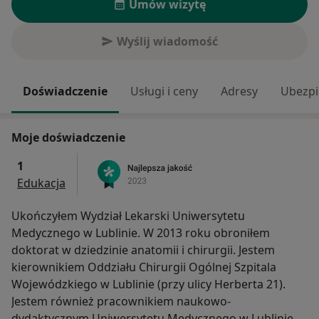
Umów wizytę
Wyślij wiadomość
Doświadczenie
Usługi i ceny
Adresy
Ubezpi
Moje doświadczenie
1
Edukacja
Ukończyłem Wydział Lekarski Uniwersytetu
Medycznego w Lublinie. W 2013 roku obroniłem
doktorat w dziedzinie anatomii i chirurgii. Jestem
kierownikiem Oddziału Chirurgii Ogólnej Szpitala
Wojewódzkiego w Lublinie (przy ulicy Herberta 21).
Jestem również pracownikiem naukowo-
dydaktycznym Uniwersytetu Medycznego w Lublinie.