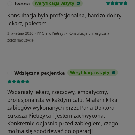
Iwona
Weryfikacja wizyty
I
Konsultacja była profesjonalna, bardzo dobry
lekarz, polecam.
3 kwietnia 2026
•
PP Clinic Pietrzyk
•
Konsultacja chirurgiczna
•
w opinii użytkownika Iwona
zgłoś nadużycie
Wdzięczna pacjentka
Weryfikacja wizyty
W
Wspaniały lekarz, rzeczowy, empatyczny,
profesjonalista w każdym calu. Miałam kilka
zabiegów wykonanych przez Pana Doktora
Łukasza Pietrzyka i jestem zachwycona.
Konkretnie objaśnia przed zabiegiem, czego
można się spodziewać po operacji