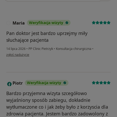
Maria
Weryfikacja wizyty
M
Pan doktor jest bardzo uprzejmy miły
słuchające pacjenta
14 lipca 2026
•
PP Clinic Pietrzyk
•
Konsultacja chirurgiczna
•
w opinii użytkownika Maria
zgłoś nadużycie
Piotr
Weryfikacja wizyty
P
Bardzo przyjemna wizyta szcegółowo
wyjaśniony sposób zabiegu, dokładnie
wytłumaczone co i jak żeby było z korzyscia dla
zdrowia pacjenta. Jestem bardzo zadowolony z