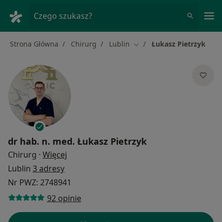
Me
Czego szukasz?
Strona Główna
Chirurg
Lublin
Łukasz Pietrzyk
Zmień miasto
dr hab. n. med.
Łukasz Pietrzyk
O specjalizacjach
Chirurg
·
Więcej
Lublin
3 adresy
Nr PWZ: 2748941
92 opinie