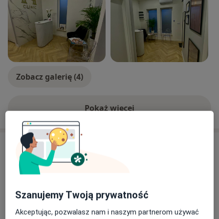
bezpieczeństwa zabiegów z zakresu medycyny
estetycznej.
Należę do towarzystw naukowych: Towarzystwa
Chirurgów Polskich i Polskiego Towarzystwa
Medycyny Estetycznej i Anti-Aging.
Zobacz galerię (4)
Pokaż więcej
o doświadczeniu
Usługi i ceny
Konsultacja chirurgiczna
Umów wizytę
250 zł
Szczegóły
Szanujemy Twoją prywatność
Kwas hialuronowy - wolumertia
Akceptując, pozwalasz nam i naszym partnerom używać
Umów wizytę