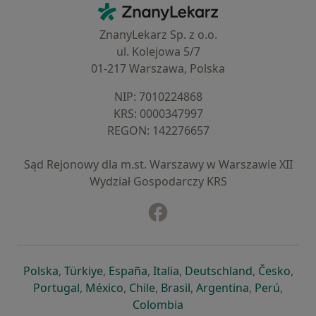
Kontakt
ZnanyLekarz - Strona główna
ZnanyLekarz Sp. z o.o.
ul. Kolejowa 5/7
01-217 Warszawa, Polska
NIP: ⁠7010224868
KRS: ⁠0000347997
REGON: ⁠142276657
Sąd Rejonowy dla m.st. Warszawy w Warszawie XII
Wydział Gospodarczy KRS
Facebook
otwiera się w nowej karcie
otwiera się w nowej karcie
otwiera się w nowej karcie
otwiera się w nowej karcie
otwiera się w nowej karci
otwiera się
otwi
Polska
,
Türkiye
,
España
,
Italia
,
Deutschland
,
Česko
,
otwiera się w nowej karcie
otwiera się w nowej karcie
otwiera się w nowej karcie
otwiera się w nowej kar
otwiera się 
otwier
Portugal
,
México
,
Chile
,
Brasil
,
Argentina
,
Perú
,
otwiera się w nowej karc
Colombia