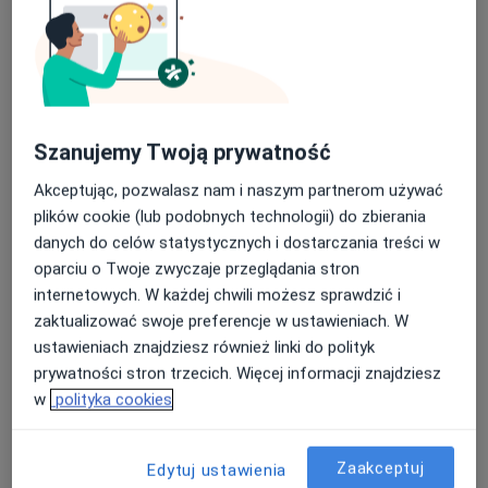
dr n. med. Agnieszka Brodzisz
·
Więcej
Radiolog
77 opinii
Szanujemy Twoją prywatność
Kapucyńska 1A, Lublin
•
Mapa
Akceptując, pozwalasz nam i naszym partnerom używać
Medical Centrum
plików cookie (lub podobnych technologii) do zbierania
danych do celów statystycznych i dostarczania treści w
Konsultacja radiologiczna
300 zł
oparciu o Twoje zwyczaje przeglądania stron
Specjalista nie oferuje umawiania online pod tym adresem.
internetowych. W każdej chwili możesz sprawdzić i
zaktualizować swoje preferencje w ustawieniach. W
Poproś o wizytę
ustawieniach znajdziesz również linki do polityk
prywatności stron trzecich. Więcej informacji znajdziesz
w
polityka cookies
Zaakceptuj
Edytuj ustawienia