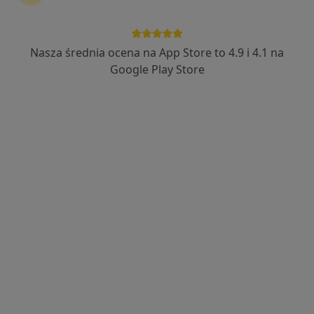
Nasza średnia ocena na App Store to 4.9 i 4.1 na
Rezonans Magnetyczny LUXMED Lublin
Google Play Store
Orkana
Diagnostyka
4 opinie
Orkana 7, Lublin
•
Mapa
Diagnostyka Obrazowa LUXMED Lublin- Orkana
Rezonans Angiografia głowy
653 zł
Specjalista nie oferuje umawiania online pod tym adresem.
Poproś o wizytę