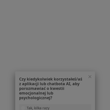
lek. Paweł Skoczylas
·
Więcej
Radiolog
16 opinii
Adres 1
Adres 2
Chodźki 17, Lublin
•
Mapa
Centrum Medyczne Chodźki - NOWE Prywatne Specjalistyczne Gabinety Lekarskie
USG piersi
200 zł
Specjalista nie oferuje umawiania online pod tym adresem.
Poproś o wizytę
Czy kiedykolwiek korzystałeś/aś
z aplikacji lub chatbota AI, aby
porozmawiać o kwestii
1
2
3
4
emocjonalnej lub
psychologicznej?
Powiązane wyszukiwania
Tak, kilka razy