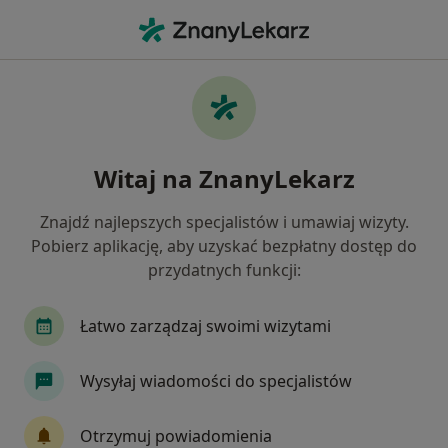
Me
Rak Trzustki • Lublin, lubelskie
Filtry
• 1
Ubezpieczenie
Map
Rak trzustki specjaliści w Lublinie
Witaj na ZnanyLekarz
Jak działają wyniki wyszukiwania
Znajdź najlepszych specjalistów i umawiaj wizyty.
Pobierz aplikację, aby uzyskać bezpłatny dostęp do
Jakiego specjalisty szukasz?
przydatnych funkcji:
Chirurg
Radiolog
Internista
Ginekol
Łatwo zarządzaj swoimi wizytami
Wysyłaj wiadomości do specjalistów
Otrzymuj powiadomienia