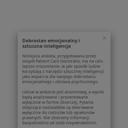
1
2
3
4
5
Powiązane wyszukiwania
W pobliżu Lublina
Dobrostan emocjonalny i
sztuczna inteligencja
Nowotwory w Kraśniku
Niniejsza ankieta, przygotowana przez
Nowotwory w Puławach
zespół Patient Care Doctoralia, ma na celu
lepsze zrozumienie, w jaki sposób ludzie
Nowotwory w Świdniku
korzystają z narzędzi sztucznej inteligencji
jako wsparcia dla swojego dobrostanu
Nowotwory w Bełżycach
emocjonalnego i zdrowia psychicznego.
Nowotwory w Nałęczowie
Udział w ankiecie jest anonimowy, a wyniki
będą analizowane i prezentowane
wyłącznie w formie zbiorczej. Pytania
Schorzenia w Lublinie
dotyczące nastolatków są skierowane
Nadciśnienie tętnicze w Lublinie
wyłącznie do rodziców lub opiekunów
prawnych. Nie zbieramy informacji
Cukrzyca w Lublinie
bezpośrednio od osób niepełnoletnich.