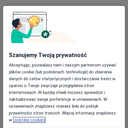
Szanujemy Twoją prywatność
Bezpieczne płatności
Akceptując, pozwalasz nam i naszym partnerom używać
mgr Magdalena Zarembska
plików cookie (lub podobnych technologii) do zbierania
·
Więcej
Psycholog, Psychoonkolog
danych do celów statystycznych i dostarczania treści w
73 opinie
oparciu o Twoje zwyczaje przeglądania stron
internetowych. W każdej chwili możesz sprawdzić i
Adres
Online
zaktualizować swoje preferencje w ustawieniach. W
ustawieniach znajdziesz również linki do polityk
Mełgiewska 2, Lublin
•
Mapa
prywatności stron trzecich. Więcej informacji znajdziesz
tu się pomaga - CENTRUM TERAPII I WSPARCIA PSYCHOLOGICZNEGO
w
polityka cookies
Konsultacja psychologiczna
180 zł