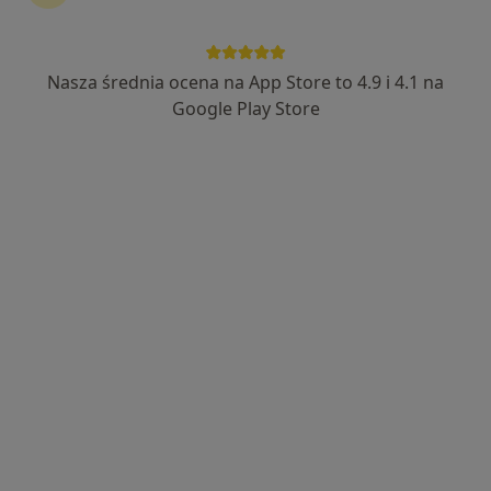
Nasza średnia ocena na App Store to 4.9 i 4.1 na
mgr Agnieszka Jaworska
Google Play Store
·
Więcej
Psycholog, Psychoterapeuta, Psychoonkolog
28 opinii
Adres
Online 1
Online 2
Kowalska 5, Lublin
•
Mapa
Prywatny gabinet
Konsultacja psychologiczna
210 zł
Specjalista nie oferuje umawiania online pod tym adresem.
Poproś o wizytę