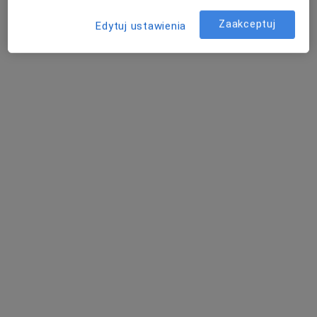
Specjalista nie oferuje umawiania online pod tym adresem.
Zaakceptuj
Edytuj ustawienia
Poproś o wizytę
mgr Ewa Czarnacka
·
Więcej
Dietetyk
14 opinii
Adres 1
Adres 2