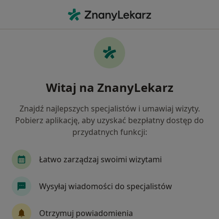
Me
Nowotwory • Lublin, lubelskie
Filtry
• 1
Ubezpieczenie
Map
Nowotwory specjaliści w Lublinie
Witaj na ZnanyLekarz
Jak działają wyniki wyszukiwania
Znajdź najlepszych specjalistów i umawiaj wizyty.
Pobierz aplikację, aby uzyskać bezpłatny dostęp do
Jakiego specjalisty szukasz?
przydatnych funkcji:
Chirurg
Onkolog
Ginekolog
Radiolo
Łatwo zarządzaj swoimi wizytami
Wysyłaj wiadomości do specjalistów
Otrzymuj powiadomienia