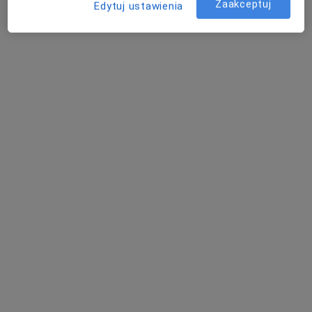
Zaakceptuj
Edytuj ustawienia
Poproś o wizytę
dr n. med. Monika Kusz
·
Więcej
Pediatra
330 opinii
Adres 1
Adres 2
Online 1
Online 2
Kapucyńska 1A, Lublin
•
Mapa
Medical Centrum