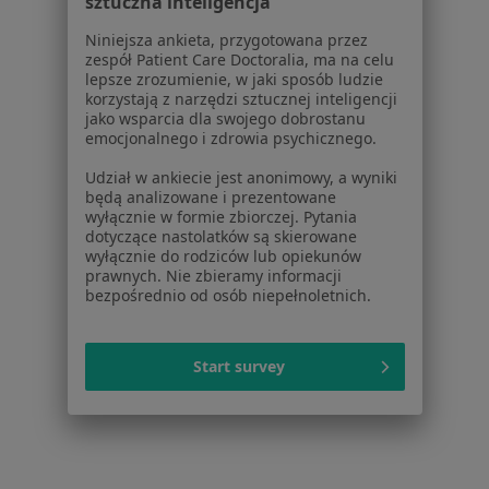
sztuczna inteligencja
Poproś o wizytę
Niniejsza ankieta, przygotowana przez
zespół Patient Care Doctoralia, ma na celu
lepsze zrozumienie, w jaki sposób ludzie
1
2
3
4
5
6
korzystają z narzędzi sztucznej inteligencji
jako wsparcia dla swojego dobrostanu
emocjonalnego i zdrowia psychicznego.
Powiązane wyszukiwania
Udział w ankiecie jest anonimowy, a wyniki
Schorzenia w Lublinie
będą analizowane i prezentowane
wyłącznie w formie zbiorczej. Pytania
Nadciśnienie tętnicze w Lublinie
dotyczące nastolatków są skierowane
wyłącznie do rodziców lub opiekunów
Cukrzyca w Lublinie
prawnych. Nie zbieramy informacji
bezpośrednio od osób niepełnoletnich.
Cukrzyca ciążowa w Lublinie
Niewydolność serca w Lublinie
Start survey
Zaburzenia rytmu serca w Lublinie
Więcej (15)
Więcej w kategorii: Schorzenia w Lublinie