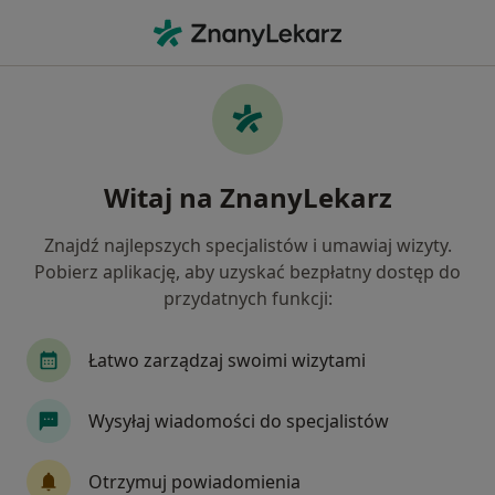
Me
Zmiany Skórne • Lublin, lubelskie
Filtry
• 1
Ubezpieczenie
Map
Zmiany skórne specjaliści w Lublinie
Witaj na ZnanyLekarz
Jak działają wyniki wyszukiwania
Znajdź najlepszych specjalistów i umawiaj wizyty.
Pobierz aplikację, aby uzyskać bezpłatny dostęp do
Jakiego specjalisty szukasz?
przydatnych funkcji:
Chirurg
Dermatolog
Lekarz wykonujący z
Łatwo zarządzaj swoimi wizytami
Wysyłaj wiadomości do specjalistów
Otrzymuj powiadomienia