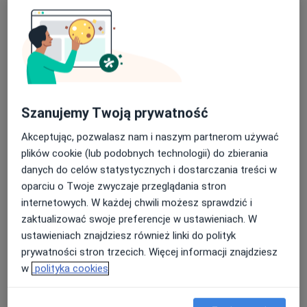
Bezpieczne płatności
Szanujemy Twoją prywatność
dr n. med. Marcin Markiewicz
Akceptując, pozwalasz nam i naszym partnerom używać
Laryngolog, Lekarz wykonujący zabiegi medycyny estetycznej
plików cookie (lub podobnych technologii) do zbierania
·
Więcej
danych do celów statystycznych i dostarczania treści w
240 opinii
oparciu o Twoje zwyczaje przeglądania stron
Adres 1
Adres 2
internetowych. W każdej chwili możesz sprawdzić i
zaktualizować swoje preferencje w ustawieniach. W
ustawieniach znajdziesz również linki do polityk
aleja Kompozytorów Polskich 3, Lublin
•
Mapa
prywatności stron trzecich. Więcej informacji znajdziesz
Klinika N Medic
w
polityka cookies
Konsultacja laryngologiczna
od 250 zł
Specjalista nie oferuje umawiania online pod tym adresem.