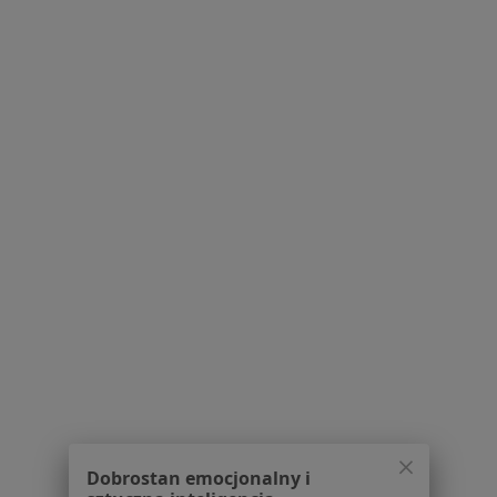
lek. Adam Skwarzyński
·
Więcej
Chirurg, Chirurg naczyniowy
43 opinie
Adres 1
Adres 2
Adres 3
Adres 4
Adres 5
Braci Wieniawskich 12B, Lublin
•
Mapa
Centrum Medyczne - Medical Hair & Esthetic Lublin
Konsultacja chirurga naczyniowego
od 300 zł
Specjalista nie oferuje umawiania online pod tym adresem.
Dobrostan emocjonalny i