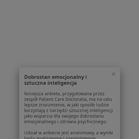
lek. Alicja Sodolska
lekarz wykonujący
zabiegi medycyny
estetycznej
Brak dostępnych specjalistów z wolnymi terminami w tym centrum medycznym.
Pokaż profil
Dobrostan emocjonalny i
1
2
3
sztuczna inteligencja
Niniejsza ankieta, przygotowana przez
Powiązane wyszukiwania
zespół Patient Care Doctoralia, ma na celu
lepsze zrozumienie, w jaki sposób ludzie
Usługi w Lublinie
korzystają z narzędzi sztucznej inteligencji
jako wsparcia dla swojego dobrostanu
Konsultacja dermatologiczna w Lublinie
emocjonalnego i zdrowia psychicznego.
Kwas hialuronowy w Lublinie
Udział w ankiecie jest anonimowy, a wyniki
będą analizowane i prezentowane