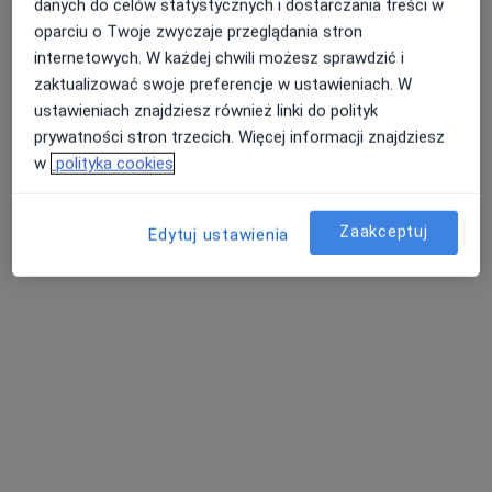
danych do celów statystycznych i dostarczania treści w
Centrum Medycyny Estetycznej i Kosmetyki MED-EST
oparciu o Twoje zwyczaje przeglądania stron
Konsultacja z zakresu medycyny estetycznej
150 zł
internetowych. W każdej chwili możesz sprawdzić i
Specjalista nie oferuje umawiania online pod tym adresem.
zaktualizować swoje preferencje w ustawieniach. W
ustawieniach znajdziesz również linki do polityk
Poproś o wizytę
prywatności stron trzecich. Więcej informacji znajdziesz
w
polityka cookies
Zaakceptuj
Edytuj ustawienia
Bezpieczne płatności
dr n. med. Aleksandra Cholewicka
·
Więcej
Lekarz wykonujący zabiegi medycyny estetycznej
6 opinii