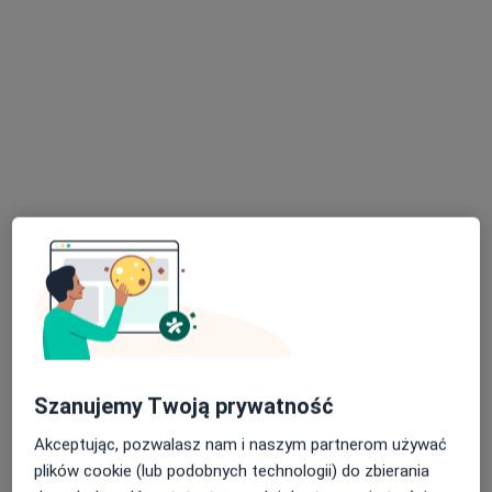
Konsultacja z zakresu medycyny estetycznej
200 zł
Specjalista nie oferuje umawiania online pod tym adresem.
Poproś o wizytę
dr n. med. Ewa Dybiec
·
Lekarz wykonujący zabiegi medycyny estetycznej, Radiolog
Szanujemy Twoją prywatność
Więcej
169 opinii
Akceptując, pozwalasz nam i naszym partnerom używać
plików cookie (lub podobnych technologii) do zbierania
Sławin 25, Lublin
•
Mapa