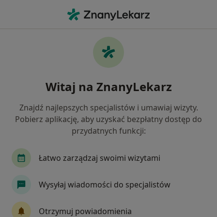
Me
Konsultacja Z Zakresu Medycyny Estetycznej • Lublin, lubelskie
Filtry
• 1
Ubezpieczenie
Map
Konsultacja z zakresu medycyny
Witaj na ZnanyLekarz
estetycznej specjaliści w Lublinie
Jak działają wyniki wyszukiwania
Znajdź najlepszych specjalistów i umawiaj wizyty.
Pobierz aplikację, aby uzyskać bezpłatny dostęp do
przydatnych funkcji:
Jakiego specjalisty szukasz?
Lekarz wykonujący zabiegi medycyny estetycznej
Łatwo zarządzaj swoimi wizytami
Wysyłaj wiadomości do specjalistów
Otrzymuj powiadomienia