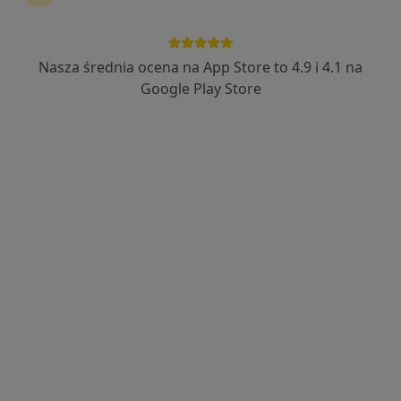
Nasza średnia ocena na App Store to 4.9 i 4.1 na
Google Play Store
Wyróżniony
Terpa - Gabinety i Ośrodek
·
Więcej
Dermatologia, Medycyna estetyczna, Ginekologia
1234 opinie
Pogodna 34 Medycyna estetyczna, Lublin
•
Mapa
Konsultacja z zakresu medycyny estetycznej
200 zł
Pokaż więcej usług
lek. Paulina Sobstyl
radiolog
Brak dostępnych specjalistów z wolnymi terminami w tym centrum medycznym.