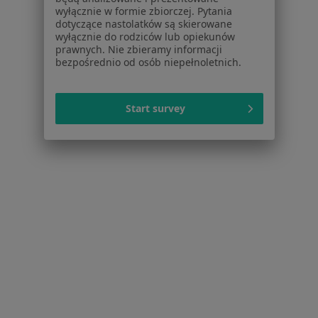
Osocze bogatopłytkowe w Lublinie
wyłącznie w formie zbiorczej. Pytania
dotyczące nastolatków są skierowane
Konsultacja chirurgiczna w Lublinie
wyłącznie do rodziców lub opiekunów
prawnych. Nie zbieramy informacji
Konsultacja ginekologiczna w Lublinie
bezpośrednio od osób niepełnoletnich.
Więcej (15)
Więcej w kategorii: Usługi w Lublinie
Start survey
Popularne specjalizacje
Psycholodzy w Lublinie
Stomatolodzy w Lublinie
Ginekolodzy w Lublinie
Interniści w Lublinie
Chirurdzy w Lublinie
Więcej (15)
Więcej w kategorii: Popularne specjalizacje