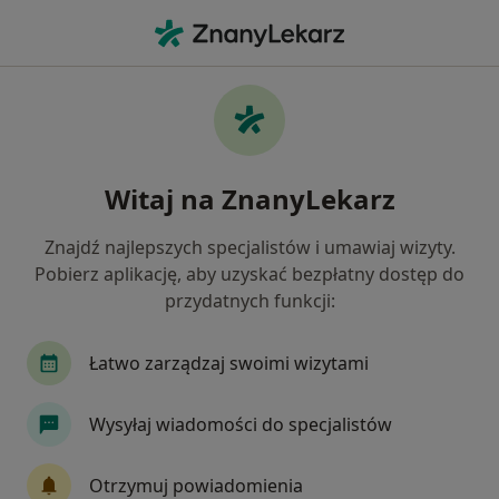
Me
Chirurg • Kraśnik, lubelskie
Filtry
Mapa
Polecani chirurdzy w Kraśniku
Witaj na ZnanyLekarz
Jak działają wyniki wyszukiwania
Znajdź najlepszych specjalistów i umawiaj wizyty.
Pobierz aplikację, aby uzyskać bezpłatny dostęp do
przydatnych funkcji:
Łatwo zarządzaj swoimi wizytami
Wysyłaj wiadomości do specjalistów
Luxmed Kraśnik - Lubelska
·
Więcej
Chirurgia, Ginekologia, Interna
Otrzymuj powiadomienia