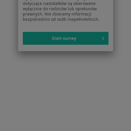
Chirurdzy w Lublinie
dotyczące nastolatków są skierowane
wyłącznie do rodziców lub opiekunów
Chirurdzy w Sandomierzu
prawnych. Nie zbieramy informacji
bezpośrednio od osób niepełnoletnich.
Chirurdzy w Stalowej Woli
Chirurdzy w Janowie Lubelskim
Start survey
Chirurdzy w Nałęczowie
Więcej (8)
Więcej w kategorii: W pobliżu Kraśnika
Najczęstsze schorzenia
Choroby chirurgiczne Kraśnik
Rak jelita grubego Kraśnik
Rak trzustki Kraśnik
Ból pachwiny Kraśnik
Choroby tarczycy Kraśnik