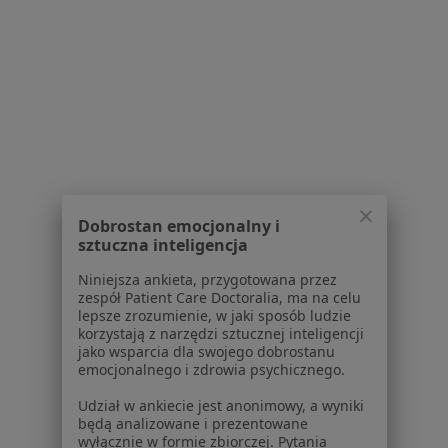
lek. Agnieszka Pęcak
Chirurg
1 opinia
Wyżnica 91, Wyżnica
•
Mapa
Dobrostan emocjonalny i
Praktyka lekarska
sztuczna inteligencja
Specjalista nie oferuje umawiania online pod tym adresem.
Niniejsza ankieta, przygotowana przez
zespół Patient Care Doctoralia, ma na celu
Poproś o wizytę
lepsze zrozumienie, w jaki sposób ludzie
korzystają z narzędzi sztucznej inteligencji
jako wsparcia dla swojego dobrostanu
emocjonalnego i zdrowia psychicznego.
Powiązane wyszukiwania
|
Oferty pracy - Chirurg
Udział w ankiecie jest anonimowy, a wyniki
W pobliżu Kraśnika
będą analizowane i prezentowane
wyłącznie w formie zbiorczej. Pytania