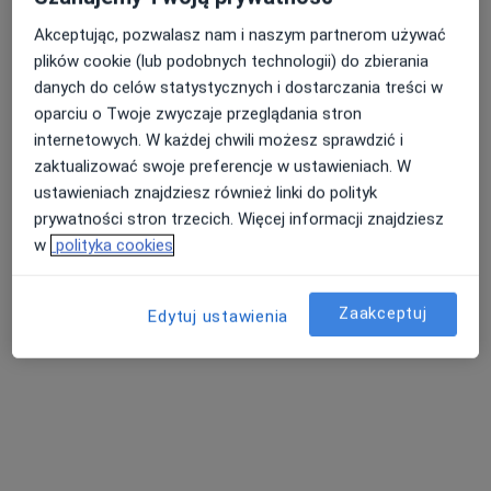
Akceptując, pozwalasz nam i naszym partnerom używać
plików cookie (lub podobnych technologii) do zbierania
danych do celów statystycznych i dostarczania treści w
oparciu o Twoje zwyczaje przeglądania stron
dr n. med. Piotr Niedziela
internetowych. W każdej chwili możesz sprawdzić i
·
Więcej
Chirurg, Chirurg naczyniowy, Angiolog
zaktualizować swoje preferencje w ustawieniach. W
373 opinie
ustawieniach znajdziesz również linki do polityk
Kunickiego 204, Lublin
•
Mapa
prywatności stron trzecich. Więcej informacji znajdziesz
Specjalistyczny Gabinet Lekarski Chorób Tętnic i Żył
w
polityka cookies
Konsultacja chirurgiczna
300 zł
Specjalista nie oferuje umawiania online pod tym adresem.
Zaakceptuj
Edytuj ustawienia
Poproś o wizytę