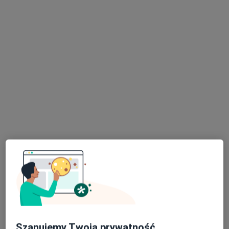
dr n. med. Katarzyna Łętowska-
Andrzejewicz
·
Chirurg, Lekarz wykonujący zabiegi medycyny estetycznej
Więcej
74 opinie
Matki Teresy z Kalkuty 18 LOK. 12, Lublin
•
Mapa
Prywatna Praktyka Lekarska Estetica Dr n.med. Katarzyna Łętowska-Andrzejewicz
Osocze bogatopłytkowe
od 500 zł
Specjalista nie oferuje umawiania online pod tym adresem.
Poproś o wizytę
Szanujemy Twoją prywatność